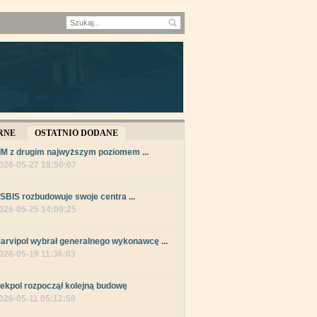
RNE
OSTATNIO DODANE
IM z drugim najwyższym poziomem ...
026-05-27 18:50:07
SBIS rozbudowuje swoje centra ...
026-05-25 14:09:25
arvipol wybrał generalnego wykonawcę ...
026-05-19 11:36:03
ekpol rozpoczął kolejną budowę
026-05-11 05:12:58