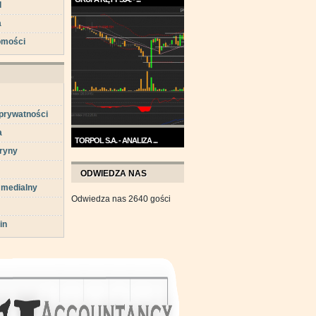
d
Trend na wykresie Grupy Kęty
a
jest wzrostowy. ...
omości
 prywatności
a
TORPOL S.A. - ANALIZA ...
ryny
Na przełomie sierpnia i
września wykres Torpolu ...
ODWIEDZA NAS
 medialny
Odwiedza nas 2640 gości
in