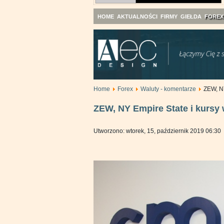
HOME
AKTUALNOŚCI
FIRMY
GIEŁDA
FOREX
Home
Forex
Waluty - komentarze
ZEW, NY
ZEW, NY Empire State i kursy 
Utworzono: wtorek, 15, październik 2019 06:30