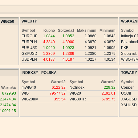
WALUTY
WSKAŹNI
WIG250
Symbol
Kupno
Sprzedaż
Maksimum
Minimum
Symbol
EURCHF
1.0844
1.0852
1.0860
1.0843
Inflacja C
EURPLN
4.3840
4.3900
4.3870
4.3870
Bezroboc
EURUSD
1.0920
1.0923
1.0921
1.0905
PKB
GBPUSD
1.2369
1.2389
1.2380
1.2379
Stopa ref.
USDPLN
4.0187
4.0187
4.0217
4.0134
WIBOR3
INDEKSY - POLSKA
TOWARY
Symbol
Wartość
Symbol
Wartość
Symbol
mWIG40
6122.32
NCIndex
229.32
Copper
Wartość
8729.93
WIG
79577.32
WIG20
2192.01
USOil
21474.84
WIG20lev
355.54
WIG30TR
5795.75
XAGUSD
21474.84
XAUUSD
10901.15