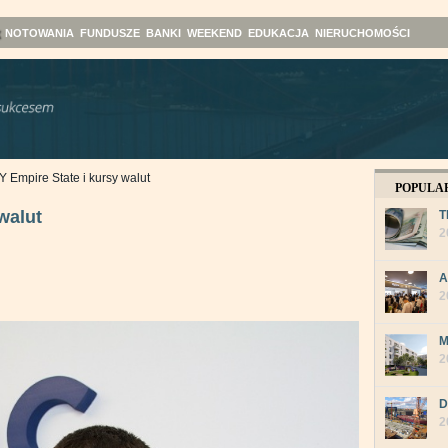
NOTOWANIA
FUNDUSZE
BANKI
WEEKEND
EDUKACJA
NIERUCHOMOŚCI
 Empire State i kursy walut
POPULA
walut
T
2
A
2
M
2
D
2