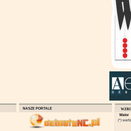
NASZE PORTALE
WZR
Walor
OBROT
(*) warto