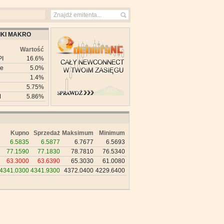
KI MAKRO
Wartość
PI
16.6%
ie
5.0%
1.4%
5.75%
M
5.86%
Kupno
Sprzedaż
Maksimum
Minimum
6.5835
6.5877
6.7677
6.5693
77.1590
77.1830
78.7810
76.5340
63.3000
63.6390
65.3030
61.0080
4341.0300
4341.9300
4372.0400
4229.6400