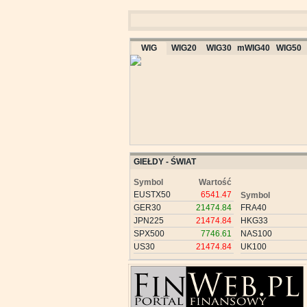
WIG
WIG20
WIG30
mWIG40
WIG50
GIEŁDY - ŚWIAT
Symbol
Wartość
EUSTX50
6541.47
Symbol
GER30
21474.84
FRA40
JPN225
21474.84
HKG33
SPX500
7746.61
NAS100
US30
21474.84
UK100