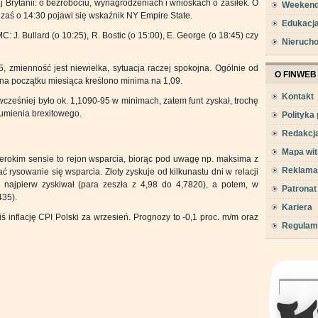
j Brytanii: o bezrobociu, wynagrodzeniach i wnioskach o zasiłek. O
Weeken
zaś o 14:30 pojawi się wskaźnik NY Empire State.
Edukacj
 J. Bullard (o 10:25), R. Bostic (o 15:00), E. George (o 18:45) czy
Nieruch
5, zmienność jest niewielka, sytuacja raczej spokojna. Ogólnie od
O FINWEB
, na początku miesiąca kreślono minima na 1,09.
Kontakt
ześniej było ok. 1,1090-95 w minimach, zatem funt zyskał, trochę
zumienia brexitowego.
Polityka
Redakcj
Mapa wit
erokim sensie to rejon wsparcia, biorąc pod uwagę np. maksima z
Reklama
rysowanie się wsparcia. Złoty zyskuje od kilkunastu dni w relacji
 najpierw zyskiwał (para zeszła z 4,98 do 4,7820), a potem, w
Patronat
435).
Kariera
 inflację CPI Polski za wrzesień. Prognozy to -0,1 proc. m/m oraz
Regulam