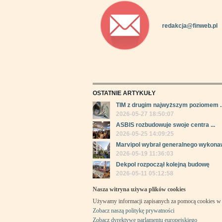
redakcja@finweb.pl
OSTATNIE ARTYKUŁY
TIM z drugim najwyższym poziomem ..
2026-05-27 18:50:07
ASBIS rozbudowuje swoje centra ...
2026-05-25 14:09:25
Marvipol wybrał generalnego wykonaw
2026-05-19 11:36:03
Dekpol rozpoczął kolejną budowę
2026-05-11 05:12:58
Nasza witryna używa plików cookies
Używamy informacji zapisanych za pomocą cookies w 
Zobacz naszą politykę prywatności
Zobacz dyrektywę parlamentu europejskiego