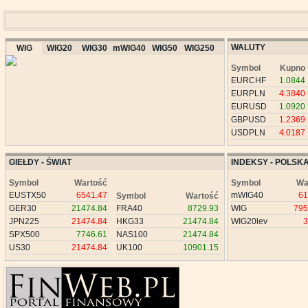
WALUTY
WIG
WIG20
WIG30
mWIG40
WIG50
WIG250
Symbol
Kupno
EURCHF
1.0844
EURPLN
4.3840
EURUSD
1.0920
GBPUSD
1.2369
USDPLN
4.0187
GIEŁDY - ŚWIAT
INDEKSY - POLSK
Symbol
Wartość
Symbol
Wa
EUSTX50
6541.47
mWIG40
61
Symbol
Wartość
GER30
21474.84
FRA40
8729.93
WIG
795
JPN225
21474.84
HKG33
21474.84
WIG20lev
3
SPX500
7746.61
NAS100
21474.84
US30
21474.84
UK100
10901.15