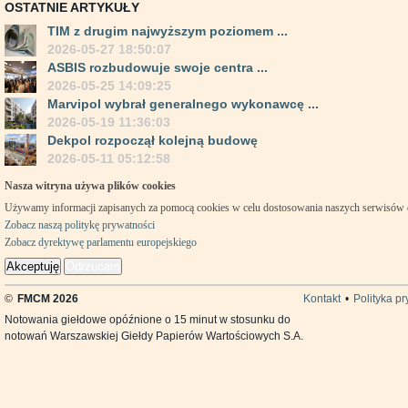
OSTATNIE ARTYKUŁY
TIM z drugim najwyższym poziomem ...
2026-05-27 18:50:07
ASBIS rozbudowuje swoje centra ...
2026-05-25 14:09:25
Marvipol wybrał generalnego wykonawcę ...
2026-05-19 11:36:03
Dekpol rozpoczął kolejną budowę
2026-05-11 05:12:58
Nasza witryna używa plików cookies
Używamy informacji zapisanych za pomocą cookies w celu dostosowania naszych serwisów
Zobacz naszą politykę prywatności
Zobacz dyrektywę parlamentu europejskiego
Akceptuję
Odrzucam
©
FMCM 2026
Kontakt
•
Polityka p
Notowania giełdowe opóźnione o 15 minut w stosunku do
notowań Warszawskiej Giełdy Papierów Wartościowych S.A.