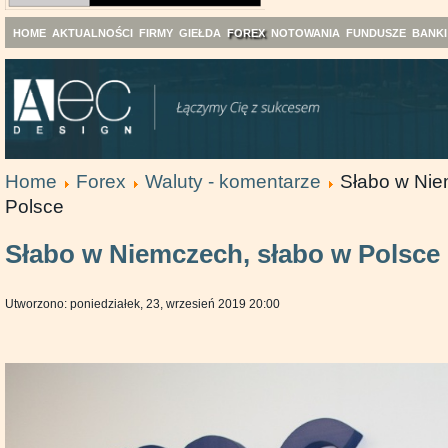
HOME
AKTUALNOŚCI
FIRMY
GIEŁDA
FOREX
NOTOWANIA
FUNDUSZE
BANKI
Home
Forex
Waluty - komentarze
Słabo w Nie
Polsce
Słabo w Niemczech, słabo w Polsce
Utworzono: poniedziałek, 23, wrzesień 2019 20:00