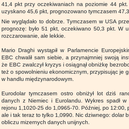
41,4 pkt przy oczekiwaniach na poziomie 44 pkt. 
uzyskano 45,6 pkt, prognozowano tymczasem 47,3 
Nie wyglądało to dobrze. Tymczasem w USA prze
prognozę: było 51 pkt, oczekiwano 50,3 pkt. W 
rozczarowanie, ale lekkie.
Mario Draghi wystąpił w Parlamencie Europejsk
EBC chwalił sam siebie, a przynajmniej swoją inst
że EBC zwalczył kryzys i osiągnął obniżkę bezrob
też o spowolnieniu ekonomicznym, przypisując je 
w handlu międzynarodowym.
Eurodolar tymczasem ostro obniżył lot dziś ran
danych z Niemiec i Eurolandu. Wykres spadł w 
rejonu 1,1020-25 do 1,0965-70. Później, po 12:00, 
ale i tak teraz to tylko 1,0990. Nic dziwnego: dolar 
obliczu mizernych danych unijnych.