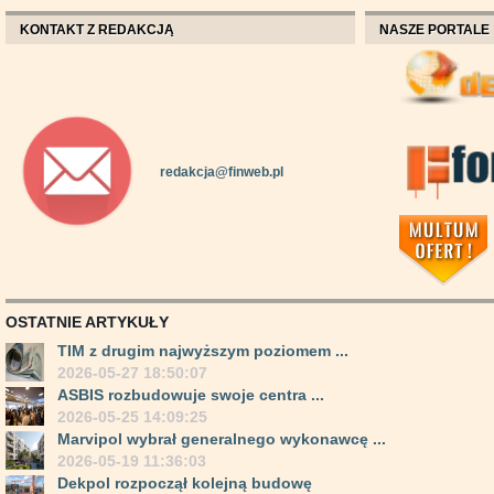
KONTAKT Z REDAKCJĄ
NASZE PORTALE
redakcja@finweb.pl
OSTATNIE ARTYKUŁY
TIM z drugim najwyższym poziomem ...
2026-05-27 18:50:07
ASBIS rozbudowuje swoje centra ...
2026-05-25 14:09:25
Marvipol wybrał generalnego wykonawcę ...
2026-05-19 11:36:03
Dekpol rozpoczął kolejną budowę