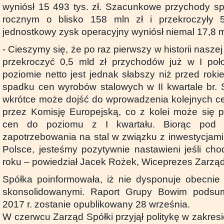
wyniósł 15 493 tys. zł. Szacunkowe przychody spó
rocznym o blisko 158 mln zł i przekroczyły 
jednostkowy zysk operacyjny wyniósł niemal 17,8 ml
- Cieszymy się, że po raz pierwszy w historii nasze
przekroczyć 0,5 mld zł przychodów już w I poł
poziomie netto jest jednak słabszy niż przed rok
spadku cen wyrobów stalowych w II kwartale br.
wkrótce może dojść do wprowadzenia kolejnych c
przez Komisję Europejską, co z kolei może się p
cen do poziomu z I kwartału. Biorąc pod 
zapotrzebowania na stal w związku z inwestycjami 
Polsce, jesteśmy pozytywnie nastawieni jeśli chod
roku – powiedział Jacek Rożek, Wiceprezes Zarzą
Spółka poinformowała, iż nie dysponuje obecnie
skonsolidowanymi. Raport Grupy Bowim podsum
2017 r. zostanie opublikowany 28 września.
W czerwcu Zarząd Spółki przyjął politykę w zakres