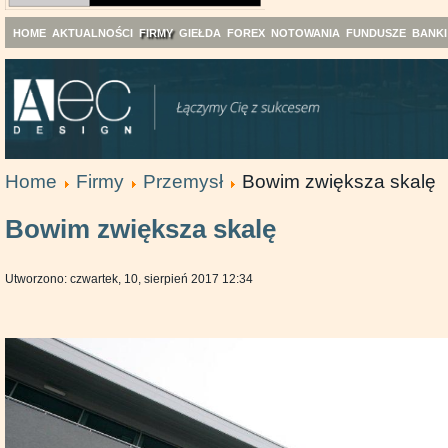
HOME
AKTUALNOŚCI
FIRMY
GIEŁDA
FOREX
NOTOWANIA
FUNDUSZE
BANKI
Home
Firmy
Przemysł
Bowim zwiększa skalę
Bowim zwiększa skalę
Utworzono: czwartek, 10, sierpień 2017 12:34