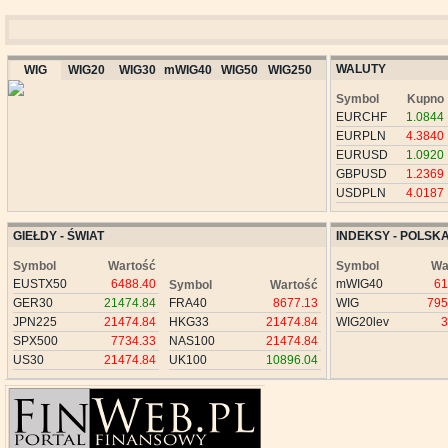
WALUTY
WIG
WIG20
WIG30
mWIG40
WIG50
WIG250
Symbol
Kupno
EURCHF
1.0844
EURPLN
4.3840
EURUSD
1.0920
GBPUSD
1.2369
USDPLN
4.0187
GIEŁDY - ŚWIAT
INDEKSY - POLSK
Symbol
Wartość
Symbol
Wa
EUSTX50
6488.40
mWIG40
61
Symbol
Wartość
GER30
21474.84
FRA40
8677.13
WIG
795
JPN225
21474.84
HKG33
21474.84
WIG20lev
3
SPX500
7734.33
NAS100
21474.84
US30
21474.84
UK100
10896.04