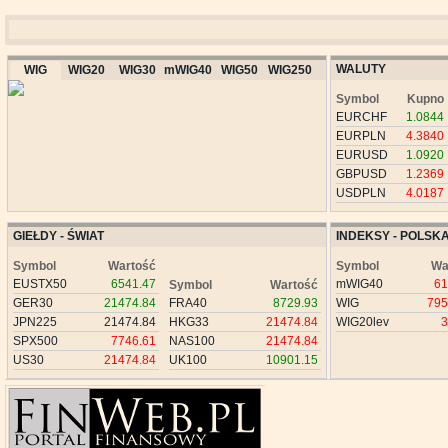
WALUTY
WIG
WIG20
WIG30
mWIG40
WIG50
WIG250
Symbol
Kupno
EURCHF
1.0844
EURPLN
4.3840
EURUSD
1.0920
GBPUSD
1.2369
USDPLN
4.0187
GIEŁDY - ŚWIAT
INDEKSY - POLSK
Symbol
Wartość
Symbol
Wa
EUSTX50
6541.47
mWIG40
61
Symbol
Wartość
GER30
21474.84
FRA40
8729.93
WIG
795
JPN225
21474.84
HKG33
21474.84
WIG20lev
3
SPX500
7746.61
NAS100
21474.84
US30
21474.84
UK100
10901.15