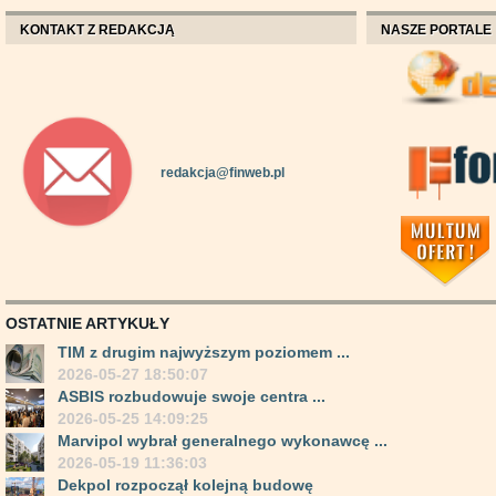
KONTAKT Z REDAKCJĄ
NASZE PORTALE
redakcja@finweb.pl
OSTATNIE ARTYKUŁY
TIM z drugim najwyższym poziomem ...
2026-05-27 18:50:07
ASBIS rozbudowuje swoje centra ...
2026-05-25 14:09:25
Marvipol wybrał generalnego wykonawcę ...
2026-05-19 11:36:03
Dekpol rozpoczął kolejną budowę