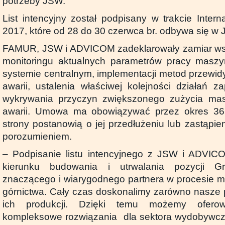
potrzeby JSW.
List intencyjny został podpisany w trakcie Inter
2017, które od 28 do 30 czerwca br. odbywa się w J
FAMUR, JSW i ADVICOM zadeklarowały zamiar ws
monitoringu aktualnych parametrów pracy maszyn
systemie centralnym, implementacji metod przewid
awarii, ustalenia właściwej kolejności działań 
wykrywania przyczyn zwiększonego zużycia ma
awarii. Umowa ma obowiązywać przez okres 36
strony postanowią o jej przedłużeniu lub zastąpi
porozumieniem.
– Podpisanie listu intencyjnego z JSW i ADVICO
kierunku budowania i utrwalania pozycji 
znaczącego i wiarygodnego partnera w procesie mo
górnictwa. Cały czas doskonalimy zarówno nasze p
ich produkcji. Dzięki temu możemy ofer
kompleksowe rozwiązania dla sektora wydobywcze