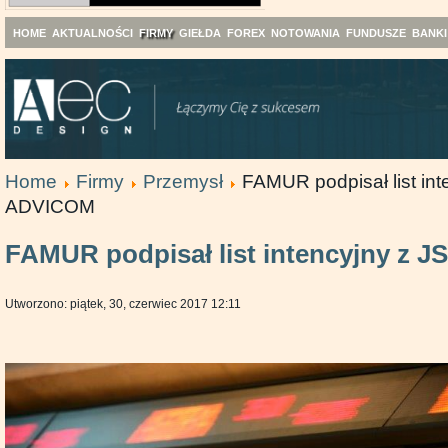
HOME
AKTUALNOŚCI
FIRMY
GIEŁDA
FOREX
NOTOWANIA
FUNDUSZE
BANKI
Home
Firmy
Przemysł
FAMUR podpisał list int
ADVICOM
FAMUR podpisał list intencyjny z 
Utworzono: piątek, 30, czerwiec 2017 12:11