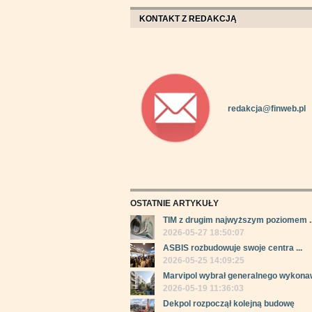
KONTAKT Z REDAKCJĄ
redakcja@finweb.pl
OSTATNIE ARTYKUŁY
TIM z drugim najwyższym poziomem ..
2026-05-27 18:50:07
ASBIS rozbudowuje swoje centra ...
2026-05-25 14:09:25
Marvipol wybrał generalnego wykonaw
2026-05-19 11:36:03
Dekpol rozpoczął kolejną budowę