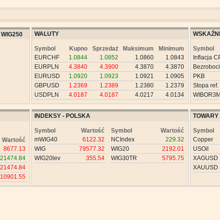
WALUTY
WSKAŹNI
WIG250
Symbol
Kupno
Sprzedaż
Maksimum
Minimum
Symbol
EURCHF
1.0844
1.0852
1.0860
1.0843
Inflacja C
EURPLN
4.3840
4.3900
4.3870
4.3870
Bezroboc
EURUSD
1.0920
1.0923
1.0921
1.0905
PKB
GBPUSD
1.2369
1.2389
1.2380
1.2379
Stopa ref.
USDPLN
4.0187
4.0187
4.0217
4.0134
WIBOR3
INDEKSY - POLSKA
TOWARY
Symbol
Wartość
Symbol
Wartość
Symbol
mWIG40
6122.32
NCIndex
229.32
Copper
Wartość
8677.13
WIG
79577.32
WIG20
2192.01
USOil
21474.84
WIG20lev
355.54
WIG30TR
5795.75
XAGUSD
21474.84
XAUUSD
10901.55