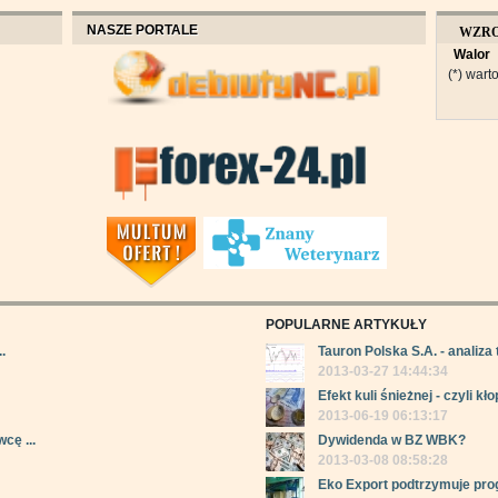
NASZE PORTALE
WZR
Walor
OBROT
(*) warto
POPULARNE ARTYKUŁY
.
Tauron Polska S.A. - analiza 
2013-03-27 14:44:34
Efekt kuli śnieżnej - czyli kłop
2013-06-19 06:13:17
cę ...
Dywidenda w BZ WBK?
2013-03-08 08:58:28
Eko Export podtrzymuje pro