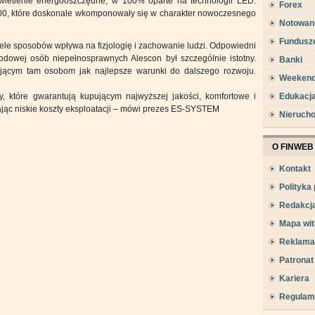
świetlenie energooszczędne, w 100% oparte na technologii LED.
Forex
0, które doskonale wkomponowały się w charakter nowoczesnego
Notowan
Fundusz
wiele sposobów wpływa na fizjologię i zachowanie ludzi. Odpowiedni
odowej osób niepełnosprawnych Alescon był szczególnie istotny.
Banki
jącym tam osobom jak najlepsze warunki do dalszego rozwoju.
Weeken
, które gwarantują kupującym najwyższej jakości, komfortowe i
Edukacj
jąc niskie koszty eksploatacji – mówi prezes ES-SYSTEM
Nieruch
O FINWEB
Kontakt
Polityka
Redakcj
Mapa wit
Reklama
Patronat
Kariera
Regulam