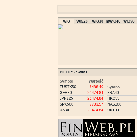
WIG
WIG20
WIG30
mWIG40
WIG50
GIEŁDY - ŚWIAT
Symbol
Wartość
EUSTX50
6488.40
Symbol
GER30
21474.84
FRA40
JPN225
21474.84
HKG33
SPX500
7733.57
NAS100
US30
21474.84
UK100