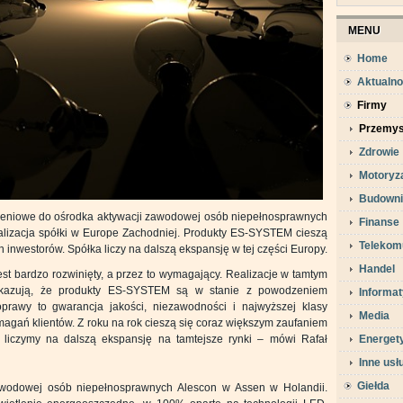
MENU
Home
Aktualno
Firmy
Przemys
Zdrowie
Motoryz
Budowni
eniowe do ośrodka aktywacji zawodowej osób niepełnosprawnych
Finanse
ealizacja spółki w Europe Zachodniej. Produkty ES-SYSTEM cieszą
Telekom
 inwestorów. Spółka liczy na dalszą ekspansję w tej części Europy.
Handel
st bardzo rozwinięty, a przez to wymagający. Realizacje w tamtym
 Pokazują, że produkty ES-SYSTEM są w stanie z powodzeniem
Informa
rawy to gwarancja jakości, niezawodności i najwyższej klasy
Media
gań klientów. Z roku na rok cieszą się coraz większym zaufaniem
 liczymy na dalszą ekspansję na tamtejsze rynki – mówi Rafał
Energet
Inne usł
Giełda
awodowej osób niepełnosprawnych Alescon w Assen w Holandii.