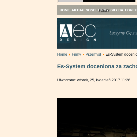
HOME
AKTUALNOŚCI
FIRMY
GIEŁDA
FOREX
Home
Firmy
Przemysł
Es-System docenio
Es-System doceniona za zach
Utworzono: wtorek, 25, kwiecień 2017 11:26