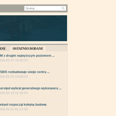
RNE
OSTATNIO DODANE
IM z drugim najwyższym poziomem ...
026-05-27 18:50:07
SBIS rozbudowuje swoje centra ...
026-05-25 14:09:25
arvipol wybrał generalnego wykonawcę ...
026-05-19 11:36:03
ekpol rozpoczął kolejną budowę
026-05-11 05:12:58