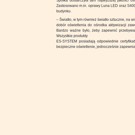
Spółka dostarczyła tam najwyższej jakości o
Zastosowano m.in. oprawy Luna LED oraz S400
budynku.
– Światło, w tym również światło sztuczne, na 
dobór oświetlenia do ośrodka aktywizacji zaw
Bardzo ważne było, żeby zapewnić przebywa
Wszystkie produkty
ES-SYSTEM posiadają odpowiednie certyfikaty
bezpieczne oświetlenie, jednocześnie zapewnia