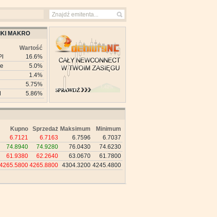
KI MAKRO
Wartość
PI
16.6%
ie
5.0%
1.4%
5.75%
M
5.86%
Kupno
Sprzedaż
Maksimum
Minimum
6.7121
6.7163
6.7596
6.7037
74.8940
74.9280
76.0430
74.6230
61.9380
62.2640
63.0670
61.7800
4265.5800
4265.8800
4304.3200
4245.4800