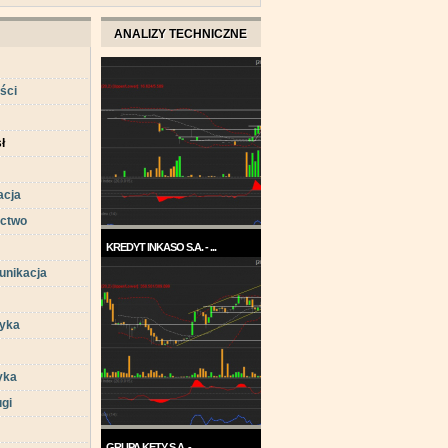
ANALIZY TECHNICZNE
ści
ł
acja
ctwo
KREDYT INKASO S.A. - ...
unikacja
Pod koniec roku 2017, a w
każdym razie w ...
tyka
yka
ugi
GRUPA KĘTY S.A. - ...