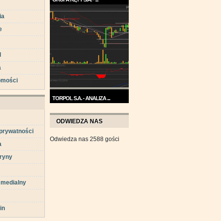
Trend na wykresie Grupy Kęty
ia
jest wzrostowy. ...
e
d
a
omości
TORPOL S.A. - ANALIZA ...
Na przełomie sierpnia i
września wykres Torpolu ...
ODWIEDZA NAS
 prywatności
Odwiedza nas 2588 gości
a
ryny
 medialny
in