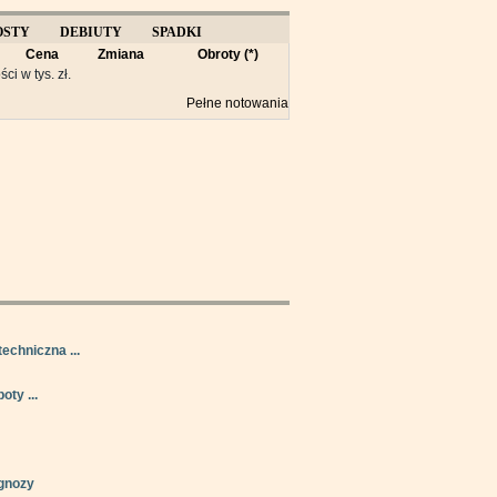
OSTY
DEBIUTY
SPADKI
Cena
Zmiana
Obroty (*)
Y
ści w tys. zł.
Pełne notowania
techniczna ...
oty ...
gnozy