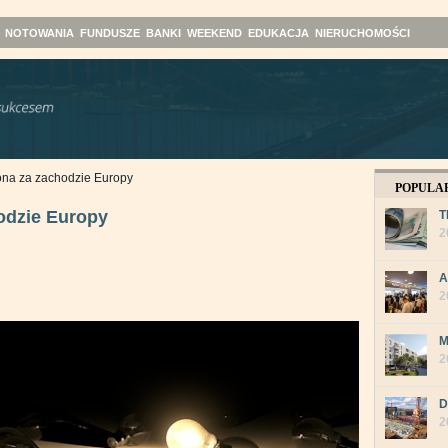
NOTOWANIA
FUNDUSZE
BANKI
WEEKEND
EDUKACJA
NIERUCHOMOŚCI
na za zachodzie Europy
POPULA
odzie Europy
T
2
A
2
M
2
D
2