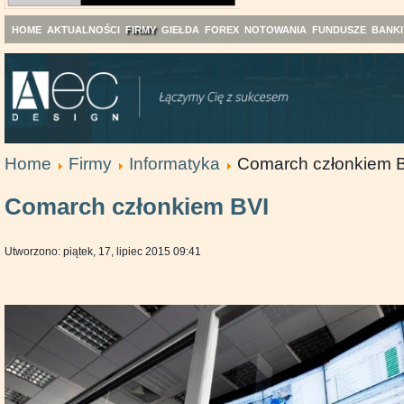
HOME
AKTUALNOŚCI
FIRMY
GIEŁDA
FOREX
NOTOWANIA
FUNDUSZE
BANKI
Home
Firmy
Informatyka
Comarch członkiem 
Comarch członkiem BVI
Utworzono: piątek, 17, lipiec 2015 09:41