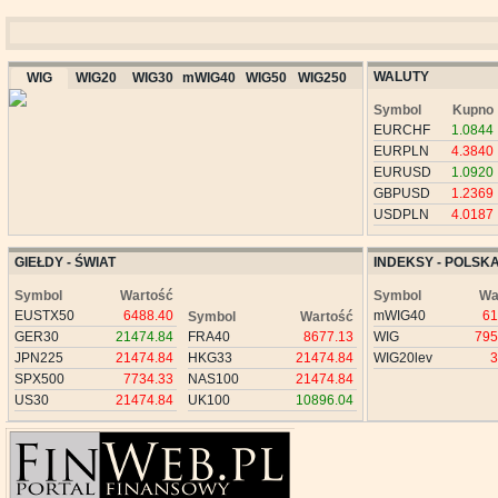
WALUTY
WIG
WIG20
WIG30
mWIG40
WIG50
WIG250
Symbol
Kupno
EURCHF
1.0844
EURPLN
4.3840
EURUSD
1.0920
GBPUSD
1.2369
USDPLN
4.0187
GIEŁDY - ŚWIAT
INDEKSY - POLSK
Symbol
Wartość
Symbol
Wa
EUSTX50
6488.40
mWIG40
61
Symbol
Wartość
GER30
21474.84
FRA40
8677.13
WIG
795
JPN225
21474.84
HKG33
21474.84
WIG20lev
3
SPX500
7734.33
NAS100
21474.84
US30
21474.84
UK100
10896.04