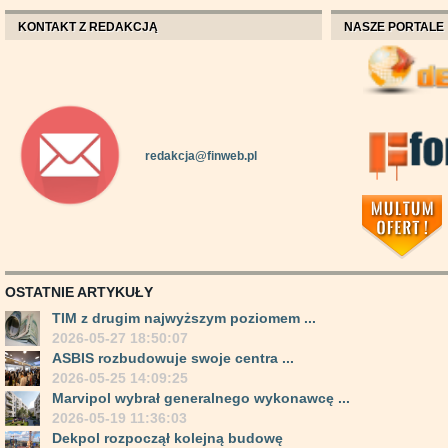
KONTAKT Z REDAKCJĄ
NASZE PORTALE
redakcja@finweb.pl
OSTATNIE ARTYKUŁY
TIM z drugim najwyższym poziomem ...
2026-05-27 18:50:07
ASBIS rozbudowuje swoje centra ...
2026-05-25 14:09:25
Marvipol wybrał generalnego wykonawcę ...
2026-05-19 11:36:03
Dekpol rozpoczął kolejną budowę