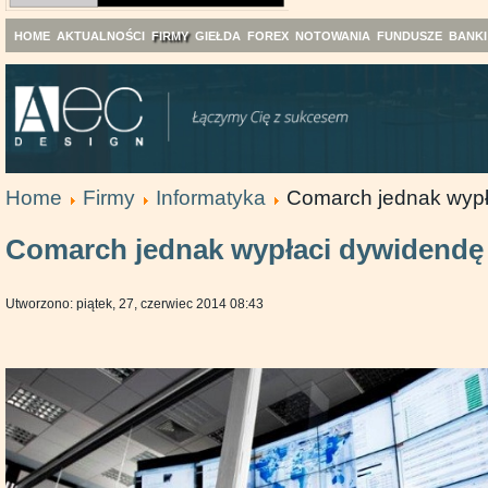
HOME
AKTUALNOŚCI
FIRMY
GIEŁDA
FOREX
NOTOWANIA
FUNDUSZE
BANKI
Home
Firmy
Informatyka
Comarch jednak wypł
Comarch jednak wypłaci dywidendę
Utworzono: piątek, 27, czerwiec 2014 08:43