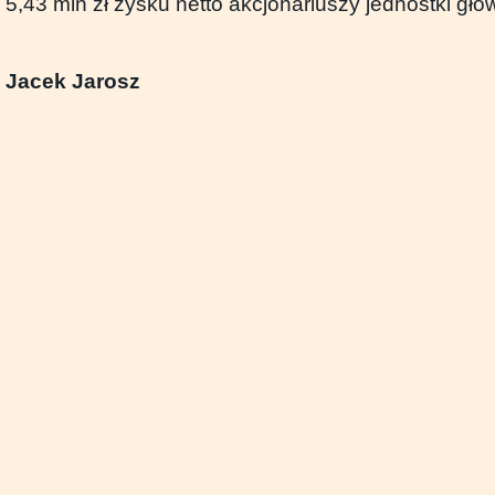
5,43 mln zł zysku netto akcjonariuszy jednostki głó
Jacek Jarosz