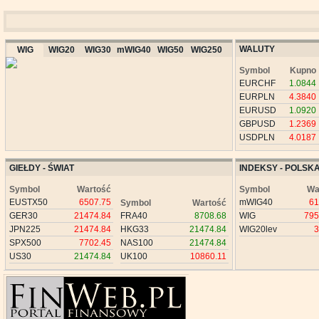
WALUTY
WIG
WIG20
WIG30
mWIG40
WIG50
WIG250
Symbol
Kupno
EURCHF
1.0844
EURPLN
4.3840
EURUSD
1.0920
GBPUSD
1.2369
USDPLN
4.0187
GIEŁDY - ŚWIAT
INDEKSY - POLSK
Symbol
Wartość
Symbol
Wa
EUSTX50
6507.75
mWIG40
61
Symbol
Wartość
GER30
21474.84
FRA40
8708.68
WIG
795
JPN225
21474.84
HKG33
21474.84
WIG20lev
3
SPX500
7702.45
NAS100
21474.84
US30
21474.84
UK100
10860.11