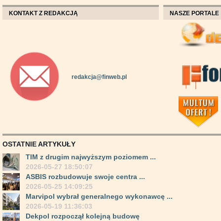
KONTAKT Z REDAKCJĄ
NASZE PORTALE
redakcja@finweb.pl
OSTATNIE ARTYKUŁY
TIM z drugim najwyższym poziomem ...
2026-05-27 18:50:07
ASBIS rozbudowuje swoje centra ...
2026-05-25 14:09:25
Marvipol wybrał generalnego wykonawcę ...
2026-05-19 11:36:03
Dekpol rozpoczął kolejną budowę