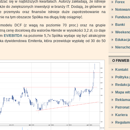
ć się w najbliższych kwartałach. Autorzy zakładają, że istnieje
Forex
że do zwiększonych inwestycji w branży IT. Dodają, że głównie w
Notowan
rze przemysłu oraz finansów istnieje duże zapotrzebowanie na
śnie na tym obszarze Spółka ma długą listę osiągnięć.
Fundusz
Banki
na modelu DCF (z wagą na poziomie 70 proc.) oraz na grupie
ną cenę docelową dla walorów Atende w wysokości 3,2 zł, co daje
Weeken
iem
EV/EBITDA
na poziomie 5,7x Spółka wydaje się być atrakcyjnie
Edukacj
yka dywidendowa Emitenta, która przewiduje wypłatę od 30 do 50
Nieruch
O FINWEB
Kontakt
Polityka
Redakcj
Mapa wit
Reklama
Patronat
Kariera
Regulam