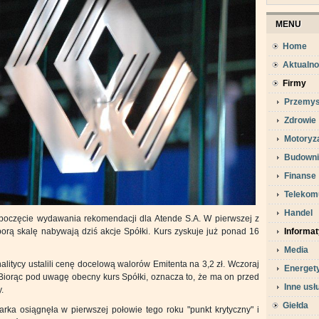
MENU
Home
Aktualno
Firmy
Przemys
Zdrowie
Motoryz
Budowni
Finanse
Telekom
Handel
ozpoczęcie wydawania rekomendacji dla Atende S.A. W pierwszej z
sporą skalę nabywają dziś akcje Spółki. Kurs zyskuje już ponad 16
Informa
Media
litycy ustalili cenę docelową walorów Emitenta na 3,2 zł. Wczoraj
Energet
 Biorąc pod uwagę obecny kurs Spółki, oznacza to, że ma on przed
Inne usł
.
Giełda
rka osiągnęła w pierwszej połowie tego roku "punkt krytyczny" i