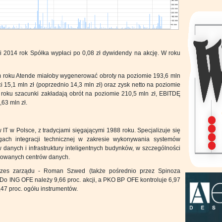
 i 2014 rok Spółka wypłaci po 0,08 zł dywidendy na akcję. W roku
 roku Atende miałoby wygenerować obroty na poziomie 193,6 mln
 15,1 mln zł (poprzednio 14,3 mln zł) oraz zysk netto na poziomie
m roku szacunki zakładają obrót na poziomie 210,5 mln zł, EBITDĘ
,63 mln zł.
 IT w Polsce, z tradycjami sięgającymi 1988 roku. Specjalizuje się
gach integracji technicznej w zakresie wykonywania systemów
 danych i infrastruktury inteligentnych budynków, w szczególności
owanych centrów danych.
rezes zarządu - Roman Szwed (także pośrednio przez Spinoza
. Do ING OFE należy 9,66 proc. akcji, a PKO BP OFE kontroluje 6,97
47 proc. ogółu instrumentów.