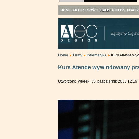
HOME
AKTUALNOŚCI
FIRMY
GIEŁDA
FOREX
Home
Firmy
Informatyka
Kurs Atende wy
Kurs Atende wywindowany pr
Utworzono: wtorek, 15, październik 2013 12:19