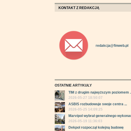
KONTAKT Z REDAKCJĄ
redakcja@finweb.pl
OSTATNIE ARTYKUŁY
TIM z drugim najwyższym poziomem ..
2026-05-27 18:50:07
ASBIS rozbudowuje swoje centra ...
2026-05-25 14:09:25
Marvipol wybrał generalnego wykonaw
2026-05-19 11:36:03
Dekpol rozpoczął kolejną budowę