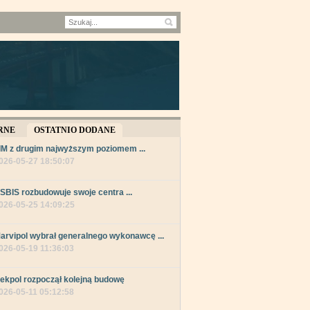
RNE
OSTATNIO DODANE
IM z drugim najwyższym poziomem ...
026-05-27 18:50:07
SBIS rozbudowuje swoje centra ...
026-05-25 14:09:25
arvipol wybrał generalnego wykonawcę ...
026-05-19 11:36:03
ekpol rozpoczął kolejną budowę
026-05-11 05:12:58