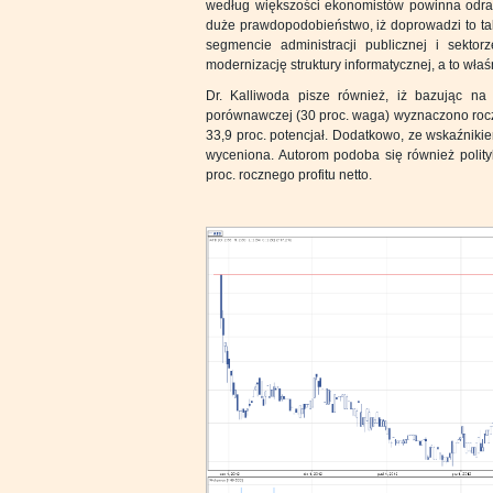
według większości ekonomistów powinna odradza
duże prawdopodobieństwo, iż doprowadzi to tak
segmencie administracji publicznej i sekto
modernizację struktury informatycznej, a to wła
Dr. Kalliwoda pisze również, iż bazując 
porównawczej (30 proc. waga) wyznaczono rocz
33,9 proc. potencjał. Dodatkowo, ze wskaźnik
wyceniona. Autorom podoba się również polit
proc. rocznego profitu netto.