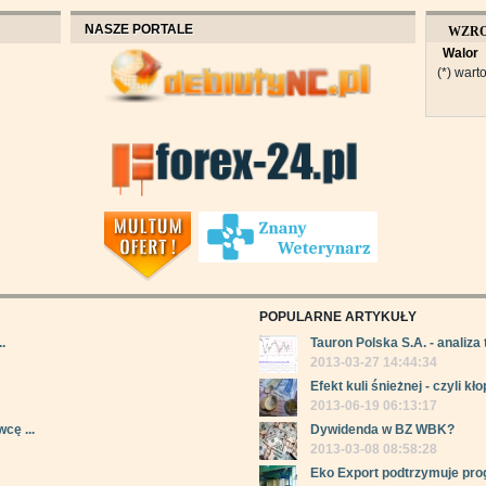
NASZE PORTALE
WZR
Walor
OBROT
(*) warto
POPULARNE ARTYKUŁY
.
Tauron Polska S.A. - analiza 
2013-03-27 14:44:34
Efekt kuli śnieżnej - czyli kłop
2013-06-19 06:13:17
cę ...
Dywidenda w BZ WBK?
2013-03-08 08:58:28
Eko Export podtrzymuje pro