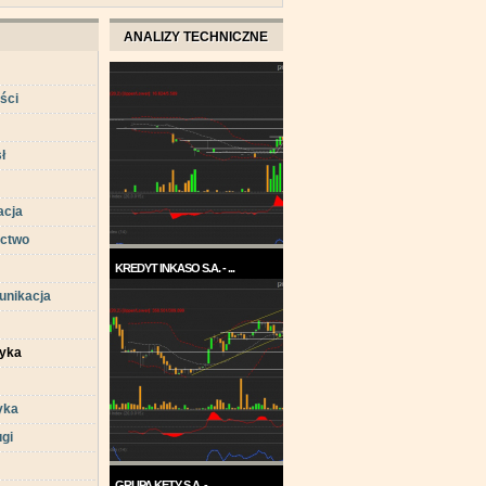
ANALIZY TECHNICZNE
ści
ł
acja
ctwo
KREDYT INKASO S.A. - ...
unikacja
Pod koniec roku 2017, a w
każdym razie w ...
tyka
yka
ugi
GRUPA KĘTY S.A. - ...