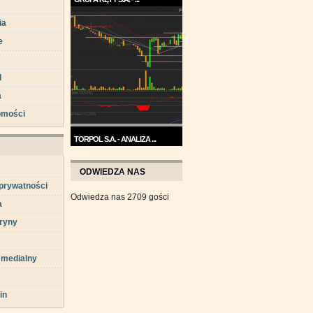
Trend na wykresie Grupy Kęty
ia
jest wzrostowy. ...
e
d
a
omości
TORPOL S.A. - ANALIZA ...
Na przełomie sierpnia i
września wykres Torpolu ...
ODWIEDZA NAS
 prywatności
Odwiedza nas 2709 gości
a
ryny
 medialny
in