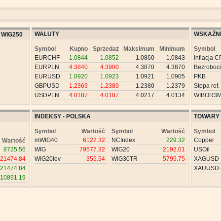
WALUTY
WSKAŹNI
WIG250
Symbol
Kupno
Sprzedaż
Maksimum
Minimum
Symbol
EURCHF
1.0844
1.0852
1.0860
1.0843
Inflacja C
EURPLN
4.3840
4.3900
4.3870
4.3870
Bezroboc
EURUSD
1.0920
1.0923
1.0921
1.0905
PKB
GBPUSD
1.2369
1.2389
1.2380
1.2379
Stopa ref.
USDPLN
4.0187
4.0187
4.0217
4.0134
WIBOR3
INDEKSY - POLSKA
TOWARY
Symbol
Wartość
Symbol
Wartość
Symbol
mWIG40
6122.32
NCIndex
229.32
Copper
Wartość
8725.56
WIG
79577.32
WIG20
2192.01
USOil
21474.84
WIG20lev
355.54
WIG30TR
5795.75
XAGUSD
21474.84
XAUUSD
10891.19