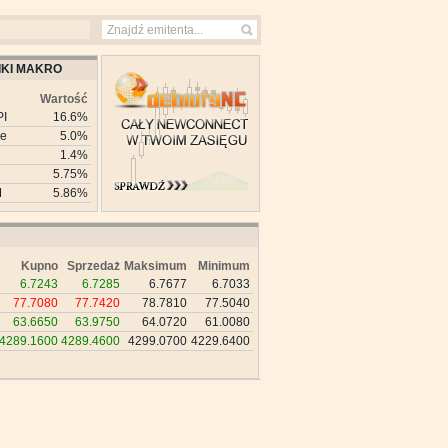
KI MAKRO
Wartość
PI
16.6%
ie
5.0%
1.4%
5.75%
M
5.86%
Kupno
Sprzedaż
Maksimum
Minimum
6.7243
6.7285
6.7677
6.7033
77.7080
77.7420
78.7810
77.5040
63.6650
63.9750
64.0720
61.0080
4289.1600
4289.4600
4299.0700
4229.6400