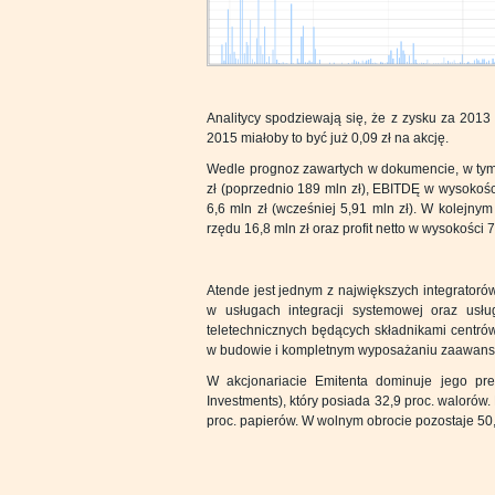
Analitycy spodziewają się, że z zysku za 2013
2015 miałoby to być już 0,09 zł na akcję.
Wedle prognoz zawartych w dokumencie, w tym
zł (poprzednio 189 mln zł), EBITDĘ w wysokości
6,6 mln zł (wcześniej 5,91 mln zł). W kolejny
rzędu 16,8 mln zł oraz profit netto w wysokości 7
Atende jest jednym z największych integratorów
w usługach integracji systemowej oraz usłu
teletechnicznych będących składnikami centrów
w budowie i kompletnym wyposażaniu zaawans
W akcjonariacie Emitenta dominuje jego p
Investments), który posiada 32,9 proc. walorów
proc. papierów. W wolnym obrocie pozostaje 50,