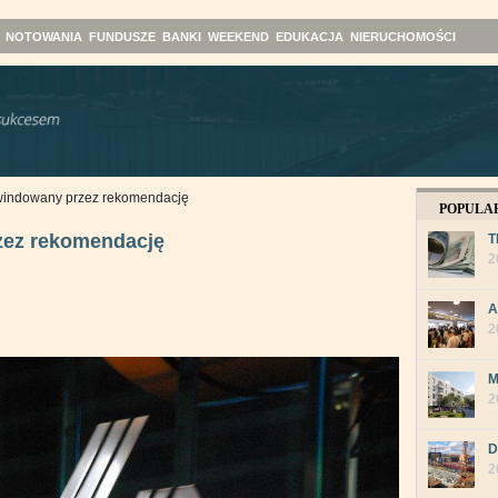
NOTOWANIA
FUNDUSZE
BANKI
WEEKEND
EDUKACJA
NIERUCHOMOŚCI
windowany przez rekomendację
POPULA
zez rekomendację
T
2
A
2
M
2
D
2