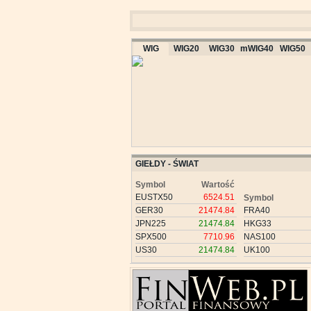
WIG
WIG20
WIG30
mWIG40
WIG50
GIEŁDY - ŚWIAT
Symbol
Wartość
EUSTX50
6524.51
Symbol
GER30
21474.84
FRA40
JPN225
21474.84
HKG33
SPX500
7710.96
NAS100
US30
21474.84
UK100