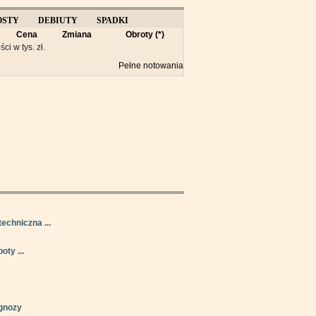
OSTY
DEBIUTY
SPADKI
Cena
Zmiana
Obroty (*)
Y
ści w tys. zł.
Pełne notowania
techniczna ...
oty ...
gnozy