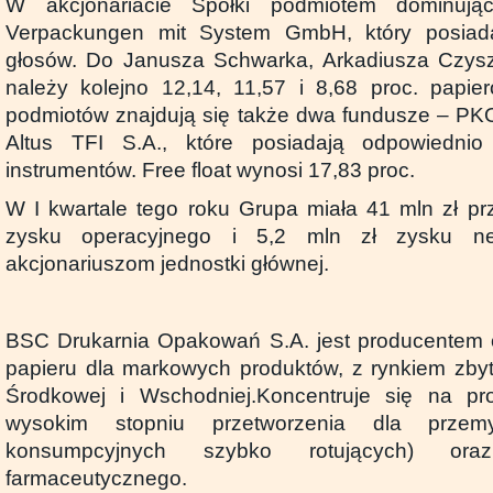
W akcjonariacie Spółki podmiotem dominują
Verpackungen mit System GmbH, który posiada
głosów. Do Janusza Schwarka, Arkadiusza Czysza
należy kolejno 12,14, 11,57 i 8,68 proc. papie
podmiotów znajdują się także dwa fundusze – P
Altus TFI S.A., które posiadają odpowiednio
instrumentów. Free float wynosi 17,83 proc.
W I kwartale tego roku Grupa miała 41 mln zł pr
zysku operacyjnego i 5,2 mln zł zysku net
akcjonariuszom jednostki głównej.
BSC Drukarnia Opakowań S.A. jest producentem o
papieru dla markowych produktów, z rynkiem zby
Środkowej i Wschodniej.Koncentruje się na p
wysokim stopniu przetworzenia dla prze
konsumpcyjnych szybko rotujących) or
farmaceutycznego.