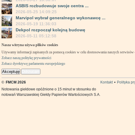
ASBIS rozbudowuje swoje centra ...
2026-05-25 14:09:25
Marvipol wybrał generalnego wykonawcę ...
2026-05-19 11:36:03
Dekpol rozpoczął kolejną budowę
2026-05-11 05:12:58
Nasza witryna używa plików cookies
Używamy informacji zapisanych za pomocą cookies w celu dostosowania naszych serwisów
Zobacz naszą politykę prywatności
Zobacz dyrektywę parlamentu europejskiego
Akceptuję
Odrzucam
©
FMCM 2026
Kontakt
•
Polityka p
Notowania giełdowe opóźnione o 15 minut w stosunku do
notowań Warszawskiej Giełdy Papierów Wartościowych S.A.