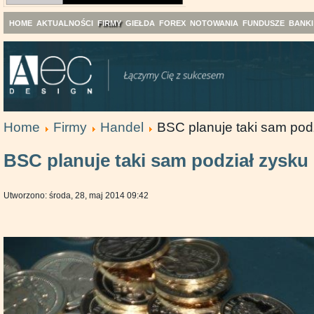
HOME
AKTUALNOŚCI
FIRMY
GIEŁDA
FOREX
NOTOWANIA
FUNDUSZE
BANKI
Home
Firmy
Handel
BSC planuje taki sam pod
BSC planuje taki sam podział zysku
Utworzono: środa, 28, maj 2014 09:42