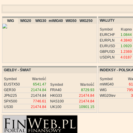
WALUTY
WIG
WIG20
WIG30
mWIG40
WIG50
WIG250
Symbol
Kupno
EURCHF
1.0844
EURPLN
4.3840
EURUSD
1.0920
GBPUSD
1.2369
USDPLN
4.0187
GIEŁDY - ŚWIAT
INDEKSY - POLSK
Symbol
Wartość
Symbol
Wa
EUSTX50
6541.47
mWIG40
61
Symbol
Wartość
GER30
21474.84
FRA40
8729.93
WIG
795
JPN225
21474.84
HKG33
21474.84
WIG20lev
3
SPX500
7746.61
NAS100
21474.84
US30
21474.84
UK100
10901.15