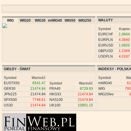
WALUTY
WIG
WIG20
WIG30
mWIG40
WIG50
WIG250
Symbol
Kupno
EURCHF
1.0844
EURPLN
4.3840
EURUSD
1.0920
GBPUSD
1.2369
USDPLN
4.0187
GIEŁDY - ŚWIAT
INDEKSY - POLSK
Symbol
Wartość
Symbol
Wa
EUSTX50
6541.47
mWIG40
61
Symbol
Wartość
GER30
21474.84
FRA40
8729.93
WIG
795
JPN225
21474.84
HKG33
21474.84
WIG20lev
3
SPX500
7746.61
NAS100
21474.84
US30
21474.84
UK100
10901.15