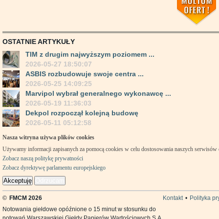
OSTATNIE ARTYKUŁY
TIM z drugim najwyższym poziomem ...
2026-05-27 18:50:07
ASBIS rozbudowuje swoje centra ...
2026-05-25 14:09:25
Marvipol wybrał generalnego wykonawcę ...
2026-05-19 11:36:03
Dekpol rozpoczął kolejną budowę
2026-05-11 05:12:58
Nasza witryna używa plików cookies
Używamy informacji zapisanych za pomocą cookies w celu dostosowania naszych serwisów
Zobacz naszą politykę prywatności
Zobacz dyrektywę parlamentu europejskiego
Akceptuję
Odrzucam
©
FMCM 2026
Kontakt
•
Polityka p
Notowania giełdowe opóźnione o 15 minut w stosunku do
notowań Warszawskiej Giełdy Papierów Wartościowych S.A.