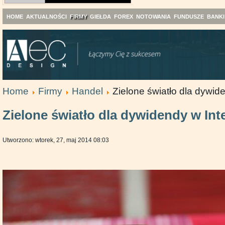
HOME
AKTUALNOŚCI
FIRMY
GIEŁDA
FOREX
NOTOWANIA
FUNDUSZE
BANKI
Home
Firmy
Handel
Zielone światło dla dywid
Zielone światło dla dywidendy w Int
Utworzono: wtorek, 27, maj 2014 08:03