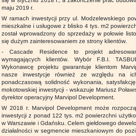
się w styczniu 2018 r., a zakończenie prac budow
maju 2019 r.
W ramach inwestycji przy ul. Modzelewskiego po
mieszkalne i usługowe z blisko 4 tys. m2 powierzch
został wprowadzony do sprzedaży w połowie listop
się dużym zainteresowaniem ze strony klientów.
- Cascade Residence to projekt adresowa
wymagających klientów. Wybór F.B.I. TASB
Wykonawcę projektu gwarantuje klientom Marvi
nasze inwestycje również ze względu na ic
ponadczasową solidność wykonania, satysfakcj
mokotowskiej inwestycji - wskazuje Mariusz Poławs
dyrektor operacyjny Marvipol Development.
W 2018 r. Marvipol Development może rozpocz
inwestycji z ponad 122 tys. m2 powierzchni użytk
w Warszawie i Gdańsku. Celem giełdowego dewelope
działalności w segmencie mieszkaniowym do pozi