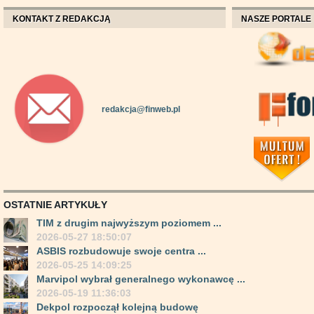
KONTAKT Z REDAKCJĄ
NASZE PORTALE
redakcja@finweb.pl
OSTATNIE ARTYKUŁY
TIM z drugim najwyższym poziomem ...
2026-05-27 18:50:07
ASBIS rozbudowuje swoje centra ...
2026-05-25 14:09:25
Marvipol wybrał generalnego wykonawcę ...
2026-05-19 11:36:03
Dekpol rozpoczął kolejną budowę