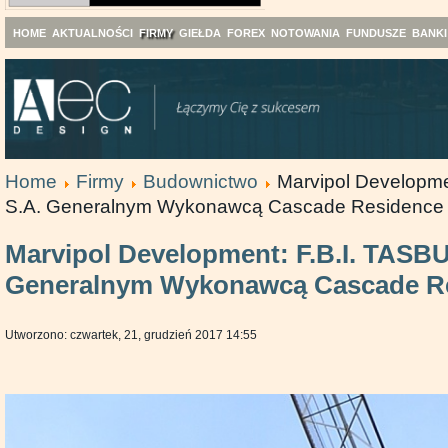
HOME
AKTUALNOŚCI
FIRMY
GIEŁDA
FOREX
NOTOWANIA
FUNDUSZE
BANKI
Home
Firmy
Budownictwo
Marvipol Developme
S.A. Generalnym Wykonawcą Cascade Residence
Marvipol Development: F.B.I. TASB
Generalnym Wykonawcą Cascade R
Utworzono: czwartek, 21, grudzień 2017 14:55