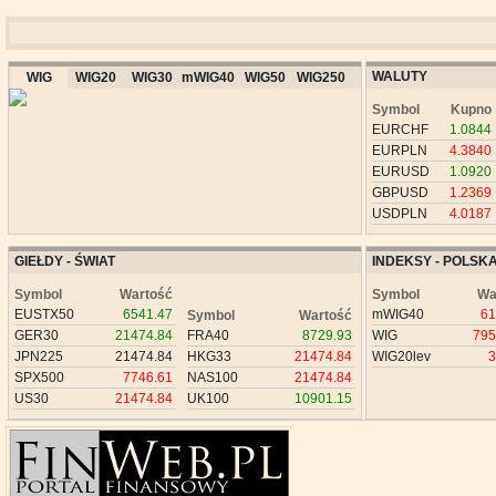
WALUTY
WIG
WIG20
WIG30
mWIG40
WIG50
WIG250
Symbol
Kupno
EURCHF
1.0844
EURPLN
4.3840
EURUSD
1.0920
GBPUSD
1.2369
USDPLN
4.0187
GIEŁDY - ŚWIAT
INDEKSY - POLSK
Symbol
Wartość
Symbol
Wa
EUSTX50
6541.47
mWIG40
61
Symbol
Wartość
GER30
21474.84
FRA40
8729.93
WIG
795
JPN225
21474.84
HKG33
21474.84
WIG20lev
3
SPX500
7746.61
NAS100
21474.84
US30
21474.84
UK100
10901.15