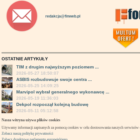
redakcja@finweb.pl
OSTATNIE ARTYKUŁY
TIM z drugim najwyższym poziomem ...
2026-05-27 18:50:07
ASBIS rozbudowuje swoje centra ...
2026-05-25 14:09:25
Marvipol wybrał generalnego wykonawcę ...
2026-05-19 11:36:03
Dekpol rozpoczął kolejną budowę
2026-05-11 05:12:58
Nasza witryna używa plików cookies
Używamy informacji zapisanych za pomocą cookies w celu dostosowania naszych serwisów
Zobacz naszą politykę prywatności
Zobacz dyrektywę parlamentu europejskiego