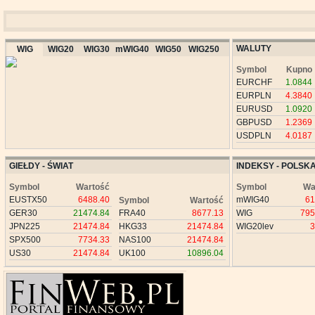
WALUTY
WIG
WIG20
WIG30
mWIG40
WIG50
WIG250
Symbol
Kupno
EURCHF
1.0844
EURPLN
4.3840
EURUSD
1.0920
GBPUSD
1.2369
USDPLN
4.0187
GIEŁDY - ŚWIAT
INDEKSY - POLSK
Symbol
Wartość
Symbol
Wa
EUSTX50
6488.40
mWIG40
61
Symbol
Wartość
GER30
21474.84
FRA40
8677.13
WIG
795
JPN225
21474.84
HKG33
21474.84
WIG20lev
3
SPX500
7734.33
NAS100
21474.84
US30
21474.84
UK100
10896.04