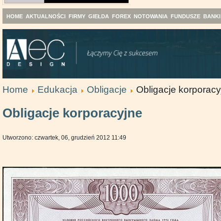
HOME
AKTUALNOŚCI
FIRMY
GIEŁDA
FOREX
NOTOWANIA
FUNDUSZE
BANKI
Home
Edukacja
Obligacje
Obligacje korporacy
Obligacje korporacyjne
Utworzono: czwartek, 06, grudzień 2012 11:49