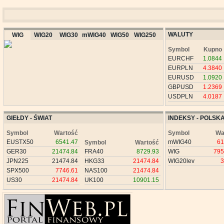
WALUTY
WIG
WIG20
WIG30
mWIG40
WIG50
WIG250
Symbol
Kupno
EURCHF
1.0844
EURPLN
4.3840
EURUSD
1.0920
GBPUSD
1.2369
USDPLN
4.0187
GIEŁDY - ŚWIAT
INDEKSY - POLSK
Symbol
Wartość
Symbol
Wa
EUSTX50
6541.47
mWIG40
61
Symbol
Wartość
GER30
21474.84
FRA40
8729.93
WIG
795
JPN225
21474.84
HKG33
21474.84
WIG20lev
3
SPX500
7746.61
NAS100
21474.84
US30
21474.84
UK100
10901.15