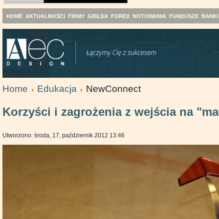
HOME
AKTUALNOŚCI
FIRMY
GIEŁDA
FOREX
NOTOWANIA
FUNDUSZE
BANKI
Home
Edukacja
NewConnect
Korzyści i zagrożenia z wejścia na "ma
Utworzono: środa, 17, październik 2012 13:46