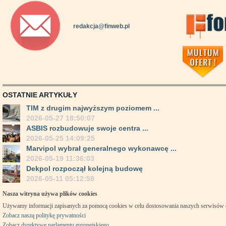
redakcja@finweb.pl
OSTATNIE ARTYKUŁY
TIM z drugim najwyższym poziomem ...
2026-05-27 18:50:07
ASBIS rozbudowuje swoje centra ...
2026-05-25 14:09:25
Marvipol wybrał generalnego wykonawcę ...
2026-05-19 11:36:03
Dekpol rozpoczął kolejną budowę
2026-05-11 05:12:58
Nasza witryna używa plików cookies
Używamy informacji zapisanych za pomocą cookies w celu dostosowania naszych serwisów
Zobacz naszą politykę prywatności
Zobacz dyrektywę parlamentu europejskiego