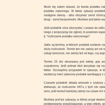
Może się zatem okazać, że kwota podatku nal
podatku należnego. W takiej sytuacji podatn
następne okresy - albo otrzymać zwrot różnic
drugi - zwrot bezpośredni. Możliwe jest także w
Jeśli podatnik chce skorzystać z prawa do odli
niego z propozycją nie zgłosi), to powinien wyp
tj. "rozliczanie podatku naliczonego".
Jakie są terminy, w których podatek zostanie n
złoży rozliczenie. Termin ten nie zależy ani od 
usługi (wreszcie, nie zależy też od tego, czy j
Termin 25 dni stosowany jest wtedy, gdy po
rozpatrzony. Jeśli jednak ktoś decyduje się na
faktur. Szczególny przypadek to sytuacja, w k
wystarczy mieć opłacony podatek wynikający z 
Czasami podatnik składa wniosek o szybszy z
deklaruje, że rozliczenie VAT-u z tych nie o
sens, jeśli komuś bardziej zależy na czasie ni
Możliwa jest też sytuacja, w której urząd skar
postępowania wyjaśniającego, a więc wtedy, gd