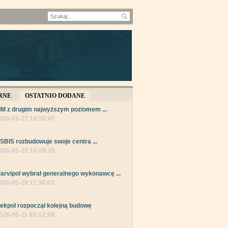
RNE
OSTATNIO DODANE
IM z drugim najwyższym poziomem ...
026-05-27 18:50:07
SBIS rozbudowuje swoje centra ...
026-05-25 14:09:25
arvipol wybrał generalnego wykonawcę ...
026-05-19 11:36:03
ekpol rozpoczął kolejną budowę
026-05-11 05:12:58