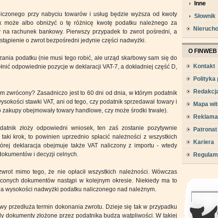
Inne
iczonego przy nabyciu towarów i usług będzie wyższa od kwoty
Słownik
ik może albo obniżyć o tę różnicę kwotę podatku należnego za
Nieruch
y na rachunek bankowy. Pierwszy przypadek to zwrot pośredni, a
ystąpienie o zwrot bezpośredni jedynie części nadwyżki.
O FINWEB
czania podatku (nie musi tego robić, ale urząd skarbowy sam się do
Kontakt
ełnić odpowiednie pozycje w deklaracji VAT-7, a dokładniej część D,
Polityka
Redakcj
am zwrócony? Zasadniczo jest to 60 dni od dnia, w którym podatnik
wysokości stawki VAT, ani od tego, czy podatnik sprzedawał towary i
Mapa wit
ego zakupy obejmowały towary handlowe, czy może środki trwałe).
Reklama
datnik złoży odpowiedni wniosek, ten zaś zostanie pozytywnie
Patronat
 taki krok, to powinien uprzednio spłacić należności z wszystkich
Kariera
tórej deklaracja obejmuje także VAT naliczony z importu - wtedy
dokumentów i decyzji celnych.
Regulam
wrot mimo tego, że nie opłacił wszystkich należności. Wówczas
płaconych dokumentów nastąpi w kolejnym okresie. Niekiedy ma to
ż na wysokości nadwyżki podatku naliczonego nad należnym.
bowy przedłuża termin dokonania zwrotu. Dzieje się tak w przypadku
y dokumenty złożone przez podatnika budzą wątpliwości. W takiej