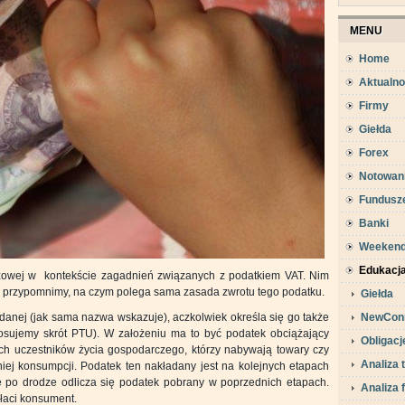
MENU
Home
Aktualno
Firmy
Giełda
Forex
Notowan
Fundusz
Banki
Weeken
Edukacj
zyżowej w kontekście zagadnień związanych z podatkiem VAT. Nim
w przypomnimy, na czym polega sama zasada zwrotu tego podatku.
Giełda
odanej (jak sama nazwa wskazuje), aczkolwiek określa się go także
NewCon
osujemy skrót PTU). W założeniu ma to być podatek obciążający
Obligacj
ych uczestników życia gospodarczego, którzy nabywają towary czy
Analiza 
iej konsumpcji. Podatek ten nakładany jest na kolejnych etapach
ie po drodze odlicza się podatek pobrany w poprzednich etapach.
Analiza
łaci konsument.