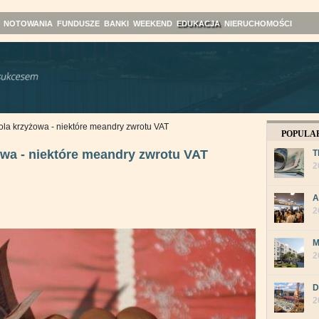
NOTOWANIA
FUNDUSZE
BANKI
WEEKEND
EDUKACJA
NIERUCHOMOŚCI
trola krzyżowa - niektóre meandry zwrotu VAT
POPULA
żowa - niektóre meandry zwrotu VAT
T
2
A
2
M
2
D
2