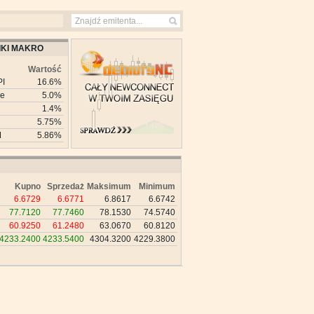
KI MAKRO
Wartość
PI
16.6%
ie
5.0%
1.4%
5.75%
M
5.86%
Kupno
Sprzedaż
Maksimum
Minimum
6.6729
6.6771
6.8617
6.6742
77.7120
77.7460
78.1530
74.5740
60.9250
61.2480
63.0670
60.8120
4233.2400
4233.5400
4304.3200
4229.3800