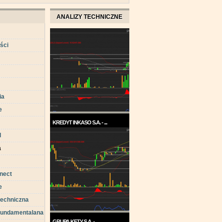
ANALIZY TECHNICZNE
ści
ia
e
KREDYT INKASO S.A. - ...
d
Pod koniec roku 2017, a w
każdym razie w ...
a
nect
e
techniczna
 fundamentalana
GRUPA KĘTY S.A. - ...