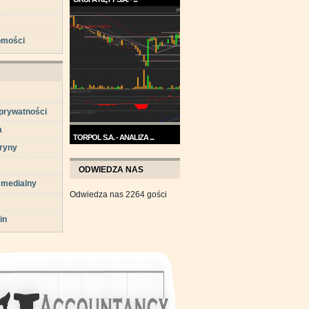
Trend na wykresie Grupy Kęty
jest wzrostowy. ...
omości
 prywatności
a
TORPOL S.A. - ANALIZA ...
ryny
Na przełomie sierpnia i
września wykres Torpolu ...
ODWIEDZA NAS
 medialny
Odwiedza nas 2264 gości
in