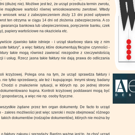
i (dłużej nie). Możliwe jest też, że urząd przedłuża termin zwrotu,
nie majątkowe wartości równej wnioskowanemu zwrotowi. Wtedy
że wniosek wraz z zabezpieczeniem złoży 13 dni przed upływem
zwrot ten otrzyma w ciągu 14 dni od złożenia zabezpieczenia. A co
 gwarancja bankowa lub ubepieczeniowa, poręczenie banku, czek
), papiery wartościowe na okaziciela etc.
iście zjawisko takie istnieje - i urząd skarbowy stara się z nim
uste faktury", a więc faktury, które dokumentują fikcyjne czynności -
aktury takie mogą również zawierać niezgodne z rzeczywistością
i i usług. Rzecz jasna takie faktury nie dają prawa do odliczania
oli krzyżowej. Polega ona na tym, że urząd sprawdza faktury i
. nie tylko sprzedawcy, ale też i kupującego. Innymi słowy, badany
t. Chodzi o znalezienie sytuacji, w których np. po jednej stronie
udokumentowano kupna. Kontroli krzyżowej poddawani mogą być
ć gospodarczą, a więc nie np. osoby fizyczne.
 wszystkie żądane przez ten organ dokumenty. De facto to urząd
e - zakres możliwości jest więc szeroki i może obejmować różnego
a takich dokumentów (rodzajów dokumentów), których nie można by
o faktury zakupu i sprzedaży. Bardzo ważne jest to, że choć urząd