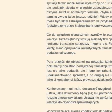
sytuacji termin może zostać wydłużony do 180 dn
ale podatnik składa w urzędzie zabezpiecze
otrzyma zwrot w normalnym terminie, chyba 
terminu zwrotu (albo jeszcze później). Wtedy 
może być takim zabezpieczeniem? Na przykład
(potwierdzony przez krajowy bank jego wystawcy
Co do wyłudzeń nienależnych zwrotów, to oczyw
walczyć. Przedsiębiorcy stosują niekiedy tzw. "p
rzekome transakcje sprzedaży i kupna etc. F
kwoty, mimo opisywania autentycznych transakcj
podatku naliczonego.
Pora przejść do obiecanej na początku kontr
dokumenty obu stron podejrzanej transakcji, tzn
jest nie tylko podatnik, ale i jego kontrahen
udokumentowano sprzedaż, a po drugiej nie 
tylko ci kontrahenci, którzy prowadzą działalnoś
Kontrolowany musi m.in. dostarczyć urzędowi
ustala, jakie dokumenty będą (są) mu potrzebn
rodzaju umowy czy faktury. Ustawa nie wyróżni
włączyć do czynności sprawdzających.
W przeważającej mierze chodzić jednak będzie 