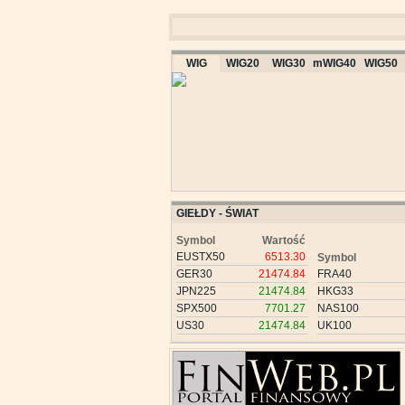
WIG
WIG20
WIG30
mWIG40
WIG50
GIEŁDY - ŚWIAT
Symbol
Wartość
EUSTX50
6513.30
Symbol
GER30
21474.84
FRA40
JPN225
21474.84
HKG33
SPX500
7701.27
NAS100
US30
21474.84
UK100