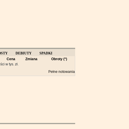
OSTY
DEBIUTY
SPADKI
Cena
Zmiana
Obroty (*)
Y
ści w tys. zł.
Pełne notowania