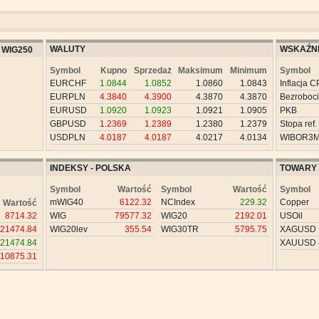
WALUTY
WSKAŹNI
WIG250
Symbol
Kupno
Sprzedaż
Maksimum
Minimum
Symbol
EURCHF
1.0844
1.0852
1.0860
1.0843
Inflacja C
EURPLN
4.3840
4.3900
4.3870
4.3870
Bezroboc
EURUSD
1.0920
1.0923
1.0921
1.0905
PKB
GBPUSD
1.2369
1.2389
1.2380
1.2379
Stopa ref.
USDPLN
4.0187
4.0187
4.0217
4.0134
WIBOR3
INDEKSY - POLSKA
TOWARY
Symbol
Wartość
Symbol
Wartość
Symbol
mWIG40
6122.32
NCIndex
229.32
Copper
Wartość
8714.32
WIG
79577.32
WIG20
2192.01
USOil
21474.84
WIG20lev
355.54
WIG30TR
5795.75
XAGUSD
21474.84
XAUUSD
10875.31