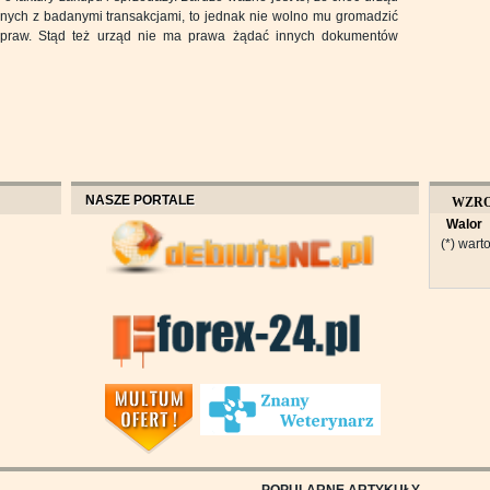
ch z badanymi transakcjami, to jednak nie wolno mu gromadzić
spraw. Stąd też urząd nie ma prawa żądać innych dokumentów
NASZE PORTALE
WZR
Walor
OBROT
(*) warto
POPULARNE ARTYKUŁY