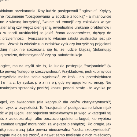
ykule.
riakom przekonania, iżby ludzie postępowali "logicznie". Krytycy
e rozumienie "postępowania w zgodzie z logiką" - a mianowicie
dne z własną korzyścią", "wolne od emocji" czy cokolwiek w tym
materialną czy wręcz pieniężną, ewentualnie unikanie problemów i
k w teorii austriackiej to jakiś
homo oeconomicus
, dążący do
 przyjemności. Tymczasem to właśnie szkoła austriacka jest jak
mu. Wszak to właśnie u austriaków zysk czy korzyść są pojęciami
ckiej nijak nie sprzeciwia się to, że ludzie błądzą (dokonując
eją heroizm, dobroczynność czy np. autodestrukcja.
gice, ma na myśli nie to, że ludzie postępują "racjonalnie" (w
ko pewną "kategorię rzeczywistości". Przykładowo, jeśli kupimy coś
Oczywiście można sobie wyobrazić, że ktoś - np. przedsiębiorca
t e r a z, by zyskać p ó ź n i e j, gdy wyruguje konkurencję. Nie
ansakcjach sprzedaży poniżej kosztu ponosi stratę - to wynika po
goś, kto świadomie (dla kaprysu? dla celów charytatywnych?)
den zysk w przyszłości. To "irracjonalne" postępowanie także nijak
yść w jej ujęciu jest pojęciem subiektywnym (a więc w kategorii tej
ć z autodestrukcji, albo poczucie spełnienia kogoś, kto wybiera
 zamiast urągać moralności za większe pieniądze). Po drugie, jak
gikę rozumianą jako pewna nieusuwalna "cecha rzeczywistości".
zajnie nie da się zrobić, a nawet samo myślenie o nich mieściłoby