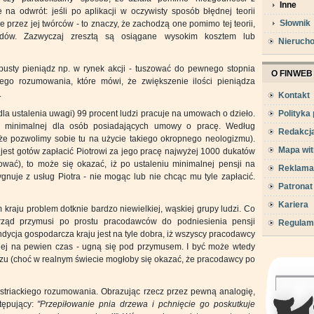
Inne
 na odwrót: jeśli po aplikacji w oczywisty sposób błędnej teorii
Słownik
 przez jej twórców - to znaczy, że zachodzą one pomimo tej teorii,
odów. Zazwyczaj zresztą są osiągane wysokim kosztem lub
Nieruch
pusty pieniądz np. w rynek akcji - tuszować do pewnego stopnia
O FINWEB
kiego rozumowania, które mówi, że zwiększenie ilości pieniądza
.
Kontakt
dla ustalenia uwagi) 99 procent ludzi pracuje na umowach o dzieło.
Polityka
 minimalnej dla osób posiadających umowy o pracę. Według
Redakcj
(że pozwolimy sobie tu na użycie takiego okropnego neologizmu).
Mapa wit
 jest gotów zapłacić Piotrowi za jego pracę najwyżej 1000 dukatów
ować), to może się okazać, iż po ustaleniu minimalnej pensji na
Reklama
nuje z usług Piotra - nie mogąc lub nie chcąc mu tyle zapłacić.
Patronat
Kariera
kraju problem dotknie bardzo niewielkiej, wąskiej grupy ludzi. Co
rząd przymusi po prostu pracodawców do podniesienia pensji
Regulam
dycja gospodarcza kraju jest na tyle dobra, iż wszyscy pracodawcy
niej na pewien czas - ugną się pod przymusem. I być może wtedy
razu (choć w realnym świecie mogłoby się okazać, że pracodawcy po
ustriackiego rozumowania. Obrazując rzecz przez pewną analogię,
tępujący:
"Przepiłowanie pnia drzewa i pchnięcie go poskutkuje