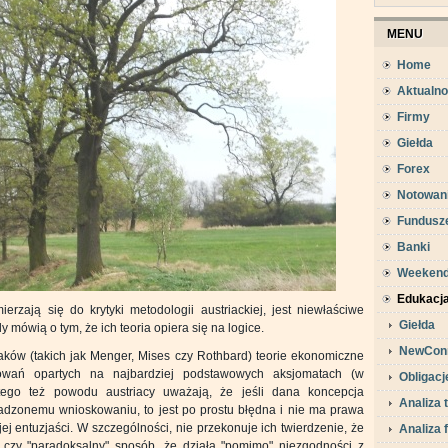
MENU
Home
Aktualno
Firmy
Giełda
Forex
Notowan
Fundusz
Banki
Weeken
Edukacj
rzają się do krytyki metodologii austriackiej, jest niewłaściwe
Giełda
 mówią o tym, że ich teoria opiera się na logice.
NewCon
riaków (takich jak Menger, Mises czy Rothbard) teorie ekonomiczne
owań opartych na najbardziej podstawowych aksjomatach (w
Obligacj
 tego też powodu austriacy uważają, że jeśli dana koncepcja
Analiza 
adzonemu wnioskowaniu, to jest po prostu błędna i nie ma prawa
jej entuzjaści. W szczególności, nie przekonuje ich twierdzenie, że
Analiza
" czy "paradoksalny" sposób, że działa "pomimo" niezgodności z