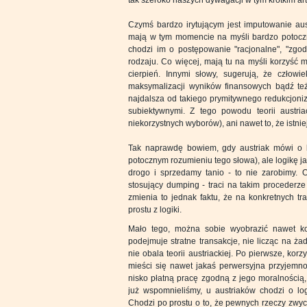
tak szeroko naszych dywagacji w tym krótkim art
Czymś bardzo irytującym jest imputowanie aust
mają w tym momencie na myśli bardzo potoczn
chodzi im o postępowanie "racjonalne", "zgo
rodzaju. Co więcej, mają tu na myśli korzyść 
cierpień. Innymi słowy, sugerują, że człowie
maksymalizacji wyników finansowych bądź też
najdalsza od takiego prymitywnego redukcjoniz
subiektywnymi. Z tego powodu teorii austria
niekorzystnych wyborów), ani nawet to, że istni
Tak naprawdę bowiem, gdy austriak mówi o lo
potocznym rozumieniu tego słowa), ale logikę ja
drogo i sprzedamy tanio - to nie zarobimy. 
stosujący dumping - traci na takim procederze 
zmienia to jednak faktu, że na konkretnych tr
prostu z logiki.
Mało tego, można sobie wyobrazić nawet ko
podejmuje stratne transakcje, nie licząc na ża
nie obala teorii austriackiej. Po pierwsze, korz
mieści się nawet jakaś perwersyjna przyjemnoś
nisko płatną pracę zgodną z jego moralnością,
już wspomnieliśmy, u austriaków chodzi o lo
Chodzi po prostu o to, że pewnych rzeczy zwyc