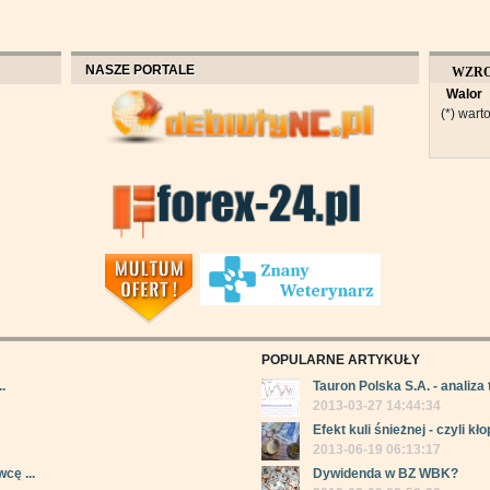
NASZE PORTALE
WZR
Walor
OBROT
(*) warto
POPULARNE ARTYKUŁY
.
Tauron Polska S.A. - analiza 
2013-03-27 14:44:34
Efekt kuli śnieżnej - czyli kłop
2013-06-19 06:13:17
cę ...
Dywidenda w BZ WBK?