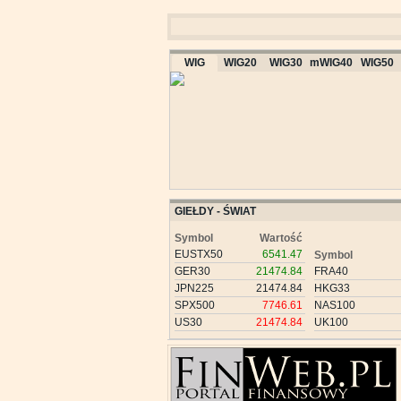
WIG
WIG20
WIG30
mWIG40
WIG50
GIEŁDY - ŚWIAT
Symbol
Wartość
EUSTX50
6541.47
Symbol
GER30
21474.84
FRA40
JPN225
21474.84
HKG33
SPX500
7746.61
NAS100
US30
21474.84
UK100