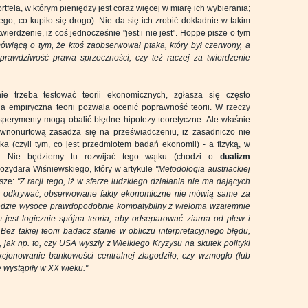
ortfela, w którym pieniędzy jest coraz więcej w miarę ich wybierania;
ego, co kupiło się drogo). Nie da się ich zrobić dokładnie w takim
rdzenie, iż coś jednocześnie "jest i nie jest". Hoppe pisze o tym
mówiącą o tym, że ktoś zaobserwował ptaka, który był czerwony, a
rawdziwość prawa sprzeczności, czy też raczej za twierdzenie
ie trzeba testować teorii ekonomicznych, zgłasza się często
cja empiryczna teorii pozwala ocenić poprawność teorii. W rzeczy
eksperymenty mogą obalić błędne hipotezy teoretyczne. Ale właśnie
ównonurtową zasadza się na przeświadczeniu, iż zasadniczo nie
ka (czyli tym, co jest przedmiotem badań ekonomii) - a fizyką, w
ości. Nie będziemy tu rozwijać tego wątku (chodzi o
dualizm
Bożydara Wiśniewskiego, który w artykule
"Metodologia austriackiej
isze:
"Z racji tego, iż w sferze ludzkiego działania nie ma dających
by odkrywać, obserwowane fakty ekonomiczne nie mówią same za
będzie wysoce prawdopodobnie kompatybilny z wieloma wzajemnie
 jest logicznie spójna teoria, aby odseparować ziarna od plew i
Bez takiej teorii badacz stanie w obliczu interpretacyjnego błędu,
 jak np. to, czy USA wyszły z Wielkiego Kryzysu na skutek polityki
cjonowanie bankowości centralnej złagodziło, czy wzmogło (lub
 wystąpiły w XX wieku."