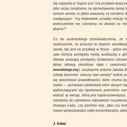
się najwyżej w "logice snu" (na przykład wizja p
albo wizja zarabiania na sprzedawaniu taniej t
samym sensie, w jakim uważamy za nonsens stwie
następująco:
"czy ktokolwiek uznałby relację 
jednocześnie nie czerwony, za dowód na niep
głupca?”
Co do austriackiego przeświadczenia, że n
zastrzeżenie, że przecież to dopiero weryfika
samej, tak jest na przykład w fizyce - gdzie 
cała różnica pomiędzy myślą austriacką a gł
istnieje analogia pomiędzy działaniem człowie
której istnieją określone stale i zależn
metodologiczny
), zacytujemy jedynie Jakuba 
szkoły ekonomii: obecny stan wiedzy"
trafnie p
się wyizolować prawidłowości, które można 
siebie — ponieważ jakikolwiek zbiór danych 
wykluczającymi się hipotezami, potrzebna nam
wybrać tę wersję, która jest najsensowniejsza. 
niezdolny do udzielenia odpowiedzi na pytania,
Nowego Ładu, czy pomimo niej, albo czy funk
nawet spowodowało) cykle koniunkturalne, jakie
J. Sobal