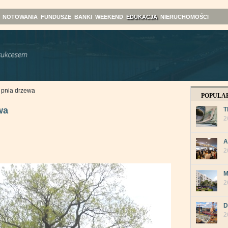
NOTOWANIA
FUNDUSZE
BANKI
WEEKEND
EDUKACJA
NIERUCHOMOŚCI
u pnia drzewa
POPULA
wa
T
2
A
2
M
2
D
2