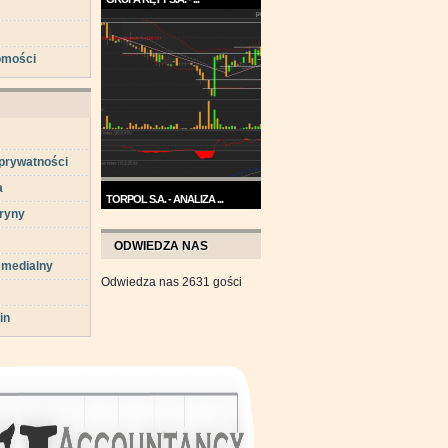
Trend na wykresie Grupy Kęty
jest wzrostowy. ...
omości
 prywatności
a
TORPOL S.A. - ANALIZA ...
ryny
Na przełomie sierpnia i
września wykres Torpolu ...
ODWIEDZA NAS
 medialny
Odwiedza nas 2631 gości
in