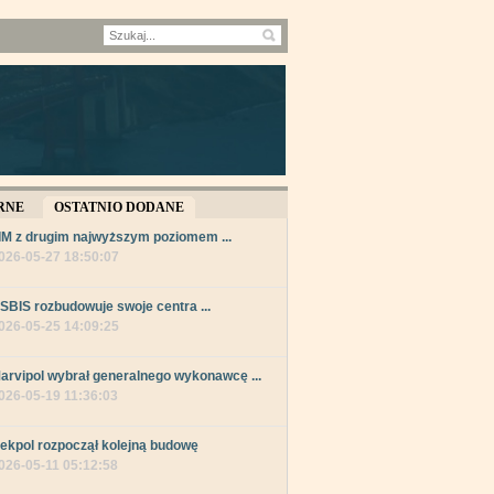
RNE
OSTATNIO DODANE
IM z drugim najwyższym poziomem ...
026-05-27 18:50:07
SBIS rozbudowuje swoje centra ...
026-05-25 14:09:25
arvipol wybrał generalnego wykonawcę ...
026-05-19 11:36:03
ekpol rozpoczął kolejną budowę
026-05-11 05:12:58