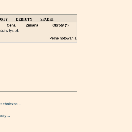
OSTY
DEBIUTY
SPADKI
Cena
Zmiana
Obroty (*)
Y
ści w tys. zł.
Pełne notowania
techniczna ...
oty ...