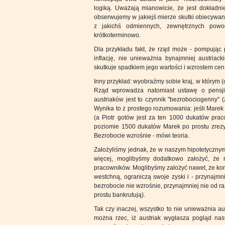
logiką. Uważają mianowicie, że jest dokładnie
obserwujemy w jakiejś mierze skutki obiecywane
z jakichś odmiennych, zewnętrznych pow
krótkoterminowo.
Dla przykładu fakt, że rząd może - pompując 
inflację, nie unieważnia bynajmniej austriac
skutkuje spadkiem jego wartości i wzrostem cen
Inny przykład: wyobraźmy sobie kraj, w którym (
Rząd wprowadza natomiast ustawę o pensji
austriaków jest to czynnik "bezrobociogenny" 
Wynika to z prostego rozumowania: jeśli Marek
(a Piotr gotów jest za ten 1000 dukatów prac
poziomie 1500 dukatów Marek po prostu zrezyg
Bezrobocie wzrośnie - mówi teoria.
Założyliśmy jednak, że w naszym hipotetycznym 
więcej, moglibyśmy dodatkowo założyć, że 
pracowników. Moglibyśmy założyć nawet, że kon
westchną, ograniczą swoje zyski i - przynajm
bezrobocie nie wzrośnie, przynajmniej nie od 
prostu bankrutują).
Tak czy inaczej, wszystko to nie unieważnia a
można rzec, iż austriak wygłasza pogląd nas