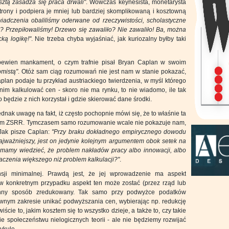
ztą zasadza się praca drwali"
. Wówczas keynesista, monetarysta
strony i podpiera je mniej lub bardziej skomplikowaną i kosztowną
adczenia obaliliśmy oderwane od rzeczywistości, scholastyczne
? Przepiłowaliśmy! Drzewo się zawaliło? Nie zawaliło! Ba, można
cką logikę!"
. Nie trzeba chyba wyjaśniać, jak kuriozalny byłby taki
pewien mankament, o czym trafnie pisał Bryan Caplan w swoim
omistą"
. Otóż sam ciąg rozumowań nie jest nam w stanie pokazać,
aplan podaje tu przykład austriackiego twierdzenia, w myśl którego
im kalkulować cen - skoro nie ma rynku, to nie wiadomo, ile tak
o będzie z nich korzystał i gdzie skierować dane środki.
nak uwagę na fakt, iż często pochopnie mówi się, że to właśnie ta
tem ZSRR. Tymczasem samo rozumowanie wcale nie pokazuje nam,
 Jak pisze Caplan:
"Przy braku dokładnego empirycznego dowodu
ajważniejszy, jest on jedynie kolejnym argumentem obok setek na
 mamy wiedzieć, że problem nakładów pracy albo innowacji, albo
naczenia większego niż problem kalkulacji?"
.
ji minimalnej. Prawdą jest, że jej wprowadzenie ma aspekt
 w konkretnym przypadku aspekt ten może zostać (przez rząd lub
inny sposób zredukowany. Tak samo przy podwyżce podatków
ewnym zakresie unikać podwyższania cen, wybierając np. redukcję
ście to, jakim kosztem się to wszystko dzieje, a także to, czy takie
 społeczeństwu nielogicznych teorii - ale nie będziemy rozwijać