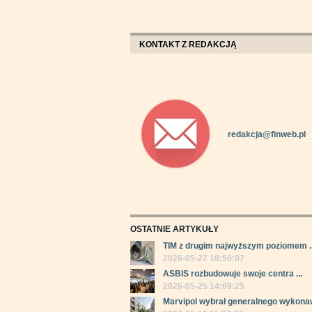
KONTAKT Z REDAKCJĄ
redakcja@finweb.pl
OSTATNIE ARTYKUŁY
TIM z drugim najwyższym poziomem ..
2026-05-27 18:50:07
ASBIS rozbudowuje swoje centra ...
2026-05-25 14:09:25
Marvipol wybrał generalnego wykonaw