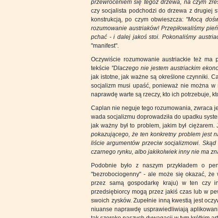
przewróceniem się tegoż drzewa, na czym zres
czy socjalista podchodzi do drzewa z drugiej 
konstrukcją, po czym obwieszcza:
"Mocą doświ
rozumowanie austriaków! Przepiłowaliśmy pień
pchać - i dalej jakoś stoi. Pokonaliśmy austria
"manifest".
Oczywiście rozumowanie austriackie też ma 
tekście
"Dlaczego nie jestem austriackim ekon
jak istotne, jak ważne są określone czynniki. C
socjalizm musi upaść, ponieważ nie można w n
naprawdę warte są rzeczy, kto ich potrzebuje, kt
Caplan nie neguje tego rozumowania, zwraca jed
wada socjalizmu doprowadziła do upadku sys
jak ważny był to problem, jakim był ciężarem.
pokazującego, że ten konkretny problem jest n
liście argumentów przeciw socjalizmowi. Skąd
czarnego rynku, albo jakikolwiek inny nie ma z
Podobnie było z naszym przykładem o pens
"bezrobociogenny" - ale może się okazać, że
przez samą gospodarkę kraju) w ten czy 
przedsiębiorcy mogą przez jakiś czas lub w p
swoich zysków. Zupełnie inną kwestią jest oczywi
niuanse naprawdę usprawiedliwiają aplikowanie