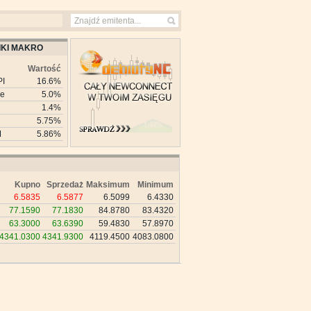
KI MAKRO
Wartość
PI
16.6%
ie
5.0%
1.4%
5.75%
M
5.86%
Kupno
Sprzedaż
Maksimum
Minimum
6.5835
6.5877
6.5099
6.4330
77.1590
77.1830
84.8780
83.4320
63.3000
63.6390
59.4830
57.8970
4341.0300
4341.9300
4119.4500
4083.0800