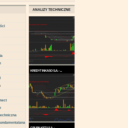
ANALIZY TECHNICZNE
ści
ia
e
KREDYT INKASO S.A. - ...
d
Pod koniec roku 2017, a w
każdym razie w ...
a
nect
e
techniczna
 fundamentalana
GRUPA KĘTY S.A. - ...