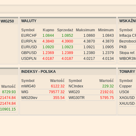
WALUTY
WSKAŹNI
WIG250
Symbol
Kupno
Sprzedaż
Maksimum
Minimum
Symbol
EURCHF
1.0844
1.0852
1.0860
1.0843
Inflacja C
EURPLN
4.3840
4.3900
4.3870
4.3870
Bezroboc
EURUSD
1.0920
1.0923
1.0921
1.0905
PKB
GBPUSD
1.2369
1.2389
1.2380
1.2379
Stopa ref.
USDPLN
4.0187
4.0187
4.0217
4.0134
WIBOR3
INDEKSY - POLSKA
TOWARY
Symbol
Wartość
Symbol
Wartość
Symbol
mWIG40
6122.32
NCIndex
229.32
Copper
Wartość
8729.93
WIG
79577.32
WIG20
2192.01
USOil
21474.84
WIG20lev
355.54
WIG30TR
5795.75
XAGUSD
21474.84
XAUUSD
10901.15