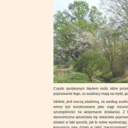
Często spotykanym błędem osób, które przymie
pojmowanie tego, co austriacy mają na myśli, gdy
Istotnie, jest rzeczą wiadomą, że według aust
winny być konstruowane jako ciągi rozum
szczególności na aksjomacie działania). Z
ekonomiczna sprzeciwia się właściwie poprow
działać w taki sposób, jak to sobie wyobrażają 
koncepcja owa działa w jakiś "niezrozumiały