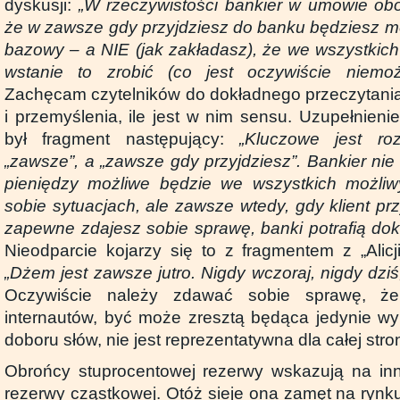
dyskusji:
„W rzeczywistości bankier w umowie obo
że w zawsze gdy przyjdziesz do banku będziesz mó
bazowy – a NIE (jak zakładasz), że we wszystkic
wstanie to zrobić (co jest oczywiście niemo
Zachęcam czytelników do dokładnego przeczytani
i przemyślenia, ile jest w nim sensu. Uzupełnieni
był fragment następujący:
„Kluczowe jest ro
„zawsze”, a „zawsze gdy przyjdziesz”. Bankier ni
pieniędzy możliwe będzie we wszystkich możli
sobie sytuacjach, ale zawsze wtedy, gdy klient pr
zapewne zdajesz sobie sprawę, banki potrafią doko
Nieodparcie kojarzy się to z fragmentem z „Alicj
„Dżem jest zawsze jutro. Nigdy wczoraj, nigdy dziś,
Oczywiście należy zdawać sobie sprawę, że
internautów, być może zresztą będąca jedynie wy
doboru słów, nie jest reprezentatywna dla całej stro
Obrońcy stuprocentowej rezerwy wskazują na in
rezerwy cząstkowej. Otóż sieje ona zamęt na rynk