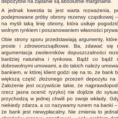
depozytów na żądanie są absolutnie marginalne.
A jednak kwestia ta jest warta rozważenia, p
podejmowane próby obrony rezerwy cząstkowej 
na myśli taką linię obrony, która usiłuje pogodz
wolnym rynkiem i poszanowaniem własności prywat
Obie strony sporu przedstawiają argumenty, któr
proste i zdroworozsądkowe. Ba, zdawać się
argumentacja zwolenników dopuszczalności reze
bardziej naturalna i rynkowa. Bądź co bądź 
dobrowolnymi umowami, a do takich należy umowa
bankiem, w której klient godzi się na to, że ban
większą część złożonego przezeń depozytu na u
Założenie jest oczywiście takie, że najprawdopod
rzecz jasna ocenić ryzyko) nie dojdzie do sytuac
przychodzą w jednej chwili po swoje wkłady. Gdy
niekiedy zdarza, a co nazywamy runem na banki –
że bank jest niewypłacalny. Nie zmienia to jedna