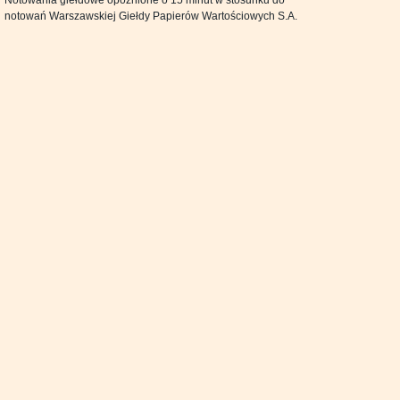
Notowania giełdowe opóźnione o 15 minut w stosunku do
notowań Warszawskiej Giełdy Papierów Wartościowych S.A.