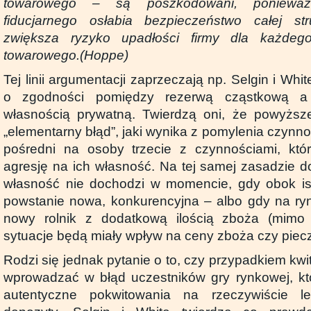
towarowego – są poszkodowani, ponieważ
fiducjarnego osłabia bezpieczeństwo całej str
zwiększa ryzyko upadłości firmy dla każdego
towarowego.
(Hoppe)
Tej linii argumentacji zaprzeczają np. Selgin i Whi
o zgodności pomiędzy rezerwą cząstkową a
własnością prywatną. Twierdzą oni, że powyżs
„elementarny błąd”, jaki wynika z pomylenia czynno
pośredni na osoby trzecie z czynnościami, któr
agresję na ich własność. Na tej samej zasadzie
własność nie dochodzi w momencie, gdy obok istn
powstanie nowa, konkurencyjna – albo gdy na ry
nowy rolnik z dodatkową ilością zboża (mimo
sytuacje będą miały wpływ na ceny zboża czy piec
Rodzi się jednak pytanie o to, czy przypadkiem kwit
wprowadzać w błąd uczestników gry rynkowej, któ
autentyczne pokwitowania na rzeczywiście 