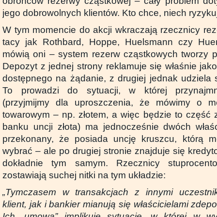
obrońców rezerwy cząstkowej – cały problem dot
jego dobrowolnych klientów. Kto chce, niech ryzyku
W tym momencie do akcji wkraczają rzecznicy rez
tacy jak Rothbard, Hoppe, Huelsmann czy Hue
mówią oni – system rezerw cząstkowych tworzy p
Depozyt z jednej strony reklamuje się właśnie jak
dostępnego na żądanie, z drugiej jednak udziela 
To prowadzi do sytuacji, w której przynajm
(przyjmijmy dla uproszczenia, że mówimy o m
towarowym – np. złotem, a więc będzie to część
banku uncji złota) ma jednocześnie dwóch właści
przekonany, że posiada uncję kruszcu, którą m
wybrać – ale po drugiej stronie znajduje się kredy
dokładnie tym samym. Rzecznicy stuprocent
zostawiają suchej nitki na tym układzie:
„Tymczasem w transakcjach z innymi uczestni
klient, jak i bankier mianują się właścicielami zde
Ich „umowa” implikuje sytuację, w której w 