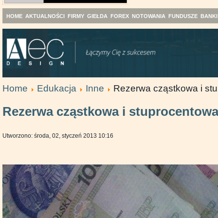
HOME
AKTUALNOŚCI
FIRMY
GIEŁDA
FOREX
NOTOWANIA
FUNDUSZE
BANKI
Home
Edukacja
Inne
Rezerwa cząstkowa i st
Rezerwa cząstkowa i stuprocentow
Utworzono: środa, 02, styczeń 2013 10:16