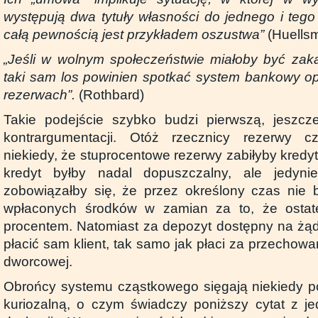
występują dwa tytuły własności do jednego i teg
całą pewnością jest przykładem oszustwa”
(Huells
„Jeśli w wolnym społeczeństwie miałoby być zaka
taki sam los powinien spotkać system bankowy o
rezerwach”.
(Rothbard)
Takie podejście szybko budzi pierwszą, jeszcze
kontrargumentacji. Otóż rzecznicy rezerwy c
niekiedy, że stuprocentowe rezerwy zabiłyby kredyt.
kredyt byłby nadal dopuszczalny, ale jedyni
zobowiązałby się, że przez określony czas nie 
wpłaconych środków w zamian za to, że ostat
procentem. Natomiast za depozyt dostępny na żąd
płacić sam klient, tak samo jak płaci za przechow
dworcowej.
Obrońcy systemu cząstkowego sięgają niekiedy p
kuriozalną, o czym świadczy poniższy cytat z je