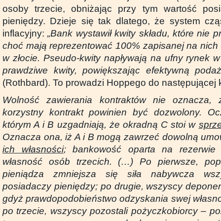
osoby trzecie, obniżając przy tym wartość pos
pieniędzy. Dzieje się tak dlatego, że system cz
inflacyjny:
„Bank wystawił kwity składu, które nie p
choć mają reprezentować 100% zapisanej na nich (
w złocie. Pseudo-kwity napływają na ufny rynek w
prawdziwe kwity, powiększając efektywną podaż
(Rothbard). To prowadzi Hoppego do następującej k
Wolność zawierania kontraktów nie oznacza,
korzystny kontrakt powinien być dozwolony. Ocz
którym A i B uzgadniają, że okradną C stoi w
sprz
Oznacza ona, iż A i B mogą zawrzeć dowolną um
ich własności
; bankowość oparta na rezerwie 
własność osób trzecich. (…)
Po pierwsze, pop
pieniądza zmniejsza się siła nabywcza wszy
posiadaczy pieniędzy; po drugie, wszyscy depone
gdyż prawdopodobieństwo odzyskania swej własnoś
po trzecie, wszyscy pozostali pożyczkobiorcy – p