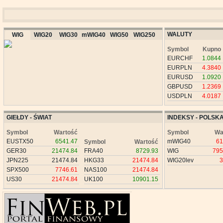
WALUTY
WIG
WIG20
WIG30
mWIG40
WIG50
WIG250
Symbol
Kupno
EURCHF
1.0844
EURPLN
4.3840
EURUSD
1.0920
GBPUSD
1.2369
USDPLN
4.0187
GIEŁDY - ŚWIAT
INDEKSY - POLSK
Symbol
Wartość
Symbol
Wa
EUSTX50
6541.47
mWIG40
61
Symbol
Wartość
GER30
21474.84
FRA40
8729.93
WIG
795
JPN225
21474.84
HKG33
21474.84
WIG20lev
3
SPX500
7746.61
NAS100
21474.84
US30
21474.84
UK100
10901.15