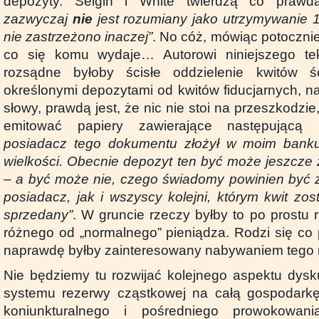
depozyty. Selgin i White twierdzą co praw
zazwyczaj
nie
jest rozumiany jako utrzymywanie 10
nie zastrzeżono inaczej”
. No cóż, mówiąc potocznie,
co się komu wydaje… Autorowi niniejszego te
rozsądne byłoby ścisłe oddzielenie kwitów ś
określonymi depozytami od kwitów fiducjarnych, 
słowy, prawdą jest, że nic nie stoi na przeszkodzi
emitować papiery zawierające następującą
posiadacz tego dokumentu złożył w moim banku
wielkości. Obecnie depozyt ten być może jeszcze 
– a być może nie, czego świadomy powinien być 
posiadacz, jak i wszyscy kolejni, którym kwit zo
sprzedany”
. W gruncie rzeczy byłby to po prostu r
różnego od „normalnego” pieniądza. Rodzi się co 
naprawdę byłby zainteresowany nabywaniem tego
Nie będziemy tu rozwijać kolejnego aspektu dysku
systemu rezerwy cząstkowej na całą gospodarkę
koniunkturalnego i pośredniego prowokowan