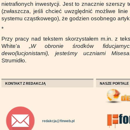
nietrafionych inwestycji. Jest to znacznie szerszy 
(zwłaszcza, jeśli chcieć uwzględnić możliwe lini
systemu cząstkowego), że godzien osobnego artyk
*
Przy pracy nad tekstem skorzystałem m.in. z teks
White’a
„
W obronie środków fiducjarny
dewo(lucjonistami), jesteśmy uczniami Misesa!
Strumidło.
KONTAKT Z REDAKCJĄ
NASZE PORTALE
redakcja@finweb.pl