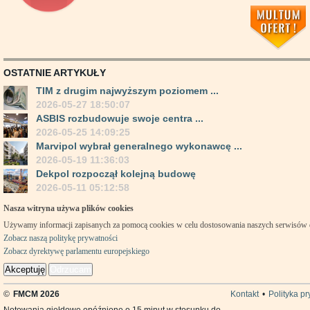
OSTATNIE ARTYKUŁY
TIM z drugim najwyższym poziomem ...
2026-05-27 18:50:07
ASBIS rozbudowuje swoje centra ...
2026-05-25 14:09:25
Marvipol wybrał generalnego wykonawcę ...
2026-05-19 11:36:03
Dekpol rozpoczął kolejną budowę
2026-05-11 05:12:58
Nasza witryna używa plików cookies
Używamy informacji zapisanych za pomocą cookies w celu dostosowania naszych serwisów
Zobacz naszą politykę prywatności
Zobacz dyrektywę parlamentu europejskiego
Akceptuję
Odrzucam
©
FMCM 2026
Kontakt
•
Polityka p