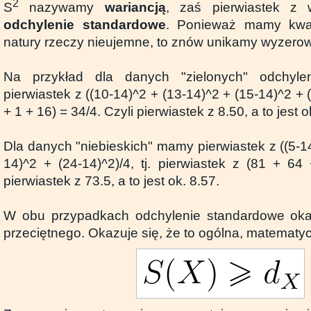
2
S
nazywamy
wariancją
, zaś pierwiastek z w
odchylenie standardowe
. Ponieważ mamy kwadr
natury rzeczy nieujemne, to znów unikamy wyzerow
Na przykład dla danych "zielonych" odchyle
pierwiastek z ((10-14)^2 + (13-14)^2 + (15-14)^2 + 
+ 1 + 16) = 34/4. Czyli pierwiastek z 8.50, a to jest o
Dla danych "niebieskich" mamy pierwiastek z ((5-14
14)^2 + (24-14)^2)/4, tj. pierwiastek z (81 + 64
pierwiastek z 73.5, a to jest ok. 8.57.
W obu przypadkach odchylenie standardowe oka
przeciętnego. Okazuje się, że to ogólna, matematy