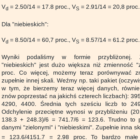
V
= 2.50/14 = 17.8 proc., V
= 2.91/14 = 20,8 proc.
d
S
Dla "niebieskich":
V
= 8.50/14 = 60,7 proc., V
= 8.57/14 = 61.2 proc.
d
S
Wyniki podaliśmy w formie przybliżonej.
"niebieskich" jest dużo większa niż zmienność "z
proc. Co więcej, możemy teraz porównywać z
zupełnie innej skali. Weźmy np. taki pakiet (oczywi
w tym, że bierzemy teraz więcej danych, równi
znów poprzestać na jakichś czterech liczbach): 39
4290, 4400. Średnia tych sześciu liczb to 24
Odchylenie przeciętne wynosi w przybliżeniu (2
138.3 + 248.3)/6 = 741.7/6 = 123.6. Trudno to
danymi "zielonymi" i "niebieskimi". Zupełnie inna s
= 123.6/4151.7 = 2.98 proc. To bardzo małe 