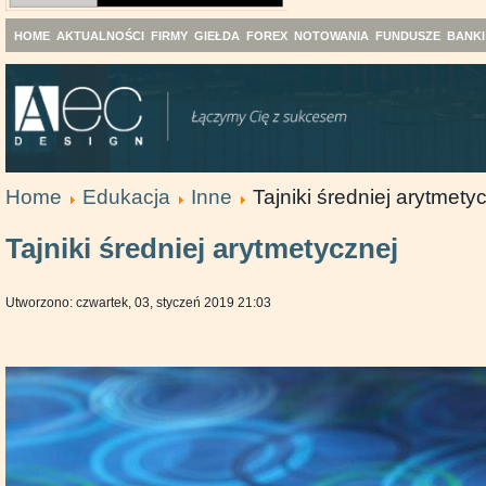
HOME
AKTUALNOŚCI
FIRMY
GIEŁDA
FOREX
NOTOWANIA
FUNDUSZE
BANKI
Home
Edukacja
Inne
Tajniki średniej arytmety
Tajniki średniej arytmetycznej
Utworzono: czwartek, 03, styczeń 2019 21:03