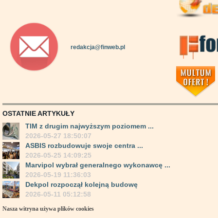
redakcja@finweb.pl
OSTATNIE ARTYKUŁY
TIM z drugim najwyższym poziomem ...
2026-05-27 18:50:07
ASBIS rozbudowuje swoje centra ...
2026-05-25 14:09:25
Marvipol wybrał generalnego wykonawcę ...
2026-05-19 11:36:03
Dekpol rozpoczął kolejną budowę
2026-05-11 05:12:58
Nasza witryna używa plików cookies