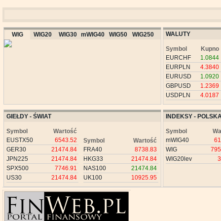
WALUTY
WIG
WIG20
WIG30
mWIG40
WIG50
WIG250
Symbol
Kupno
EURCHF
1.0844
EURPLN
4.3840
EURUSD
1.0920
GBPUSD
1.2369
USDPLN
4.0187
GIEŁDY - ŚWIAT
INDEKSY - POLSK
Symbol
Wartość
Symbol
Wa
EUSTX50
6543.52
mWIG40
61
Symbol
Wartość
GER30
21474.84
FRA40
8738.83
WIG
795
JPN225
21474.84
HKG33
21474.84
WIG20lev
3
SPX500
7746.91
NAS100
21474.84
US30
21474.84
UK100
10925.95