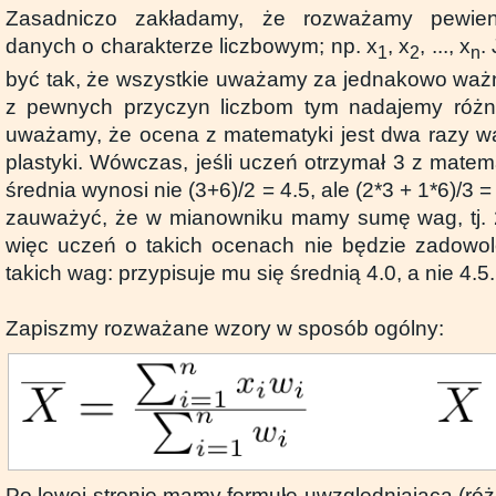
Zasadniczo zakładamy, że rozważamy pewien
danych o charakterze liczbowym; np. x
, x
, ..., x
.
1
2
n
być tak, że wszystkie uważamy za jednakowo ważne
z pewnych przyczyn liczbom tym nadajemy różn
uważamy, że ocena z matematyki jest dwa razy w
plastyki. Wówczas, jeśli uczeń otrzymał 3 z matemat
średnia wynosi nie (3+6)/2 = 4.5, ale (2*3 + 1*6)/3 =
zauważyć, że w mianowniku mamy sumę wag, tj. 2
więc uczeń o takich ocenach nie będzie zadowo
takich wag: przypisuje mu się średnią 4.0, a nie 4.5.
Zapiszmy rozważane wzory w sposób ogólny:
Po lewej stronie mamy formułę uwzględniającą (róż