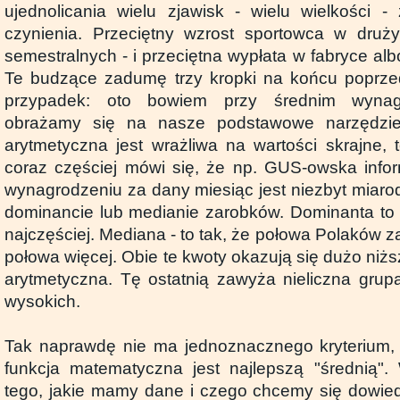
ujednolicania wielu zjawisk - wielu wielkości 
czynienia. Przeciętny wzrost sportowca w druży
semestralnych - i przeciętna wypłata w fabryce alb
Te budzące zadumę trzy kropki na końcu poprzed
przypadek: oto bowiem przy średnim wynagr
obrażamy się na nasze podstawowe narzędzie
arytmetyczna jest wrażliwa na wartości skrajne, 
coraz częściej mówi się, że np. GUS-owska info
wynagrodzeniu za dany miesiąc jest niezbyt miaro
dominancie lub medianie zarobków. Dominanta to
najczęściej. Mediana - to tak, że połowa Polaków za
połowa więcej. Obie te kwoty okazują się dużo niżs
arytmetyczna. Tę ostatnią zawyża nieliczna grupa
wysokich.
Tak naprawdę nie ma jednoznacznego kryterium, 
funkcja matematyczna jest najlepszą "średnią".
tego, jakie mamy dane i czego chcemy się dowied