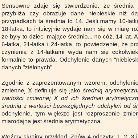
Sensowne zdaje się stwierdzenie, że średnia
przybliża czy obrazuje dane niebieskie niż 
przypadkach ta średnia to 14. Jeśli mamy 10-latka,
18-latka, to intuicyjnie wydaje nam się w miarę r
że były to dzieci mające średnio... no cóż, 14 lat. A
6-latka, 21-latka i 24-latka, to powiedzenie, że pr
czynienia z 14-latkami wyda nam się cokolwi
formalnie to prawda. Odchylenie danych "niebiesk
danych "zielonych".
Zgodnie z zaprezentowanym wzorem, odchylenie 
zmiennej X definiuje się jako
średnią arytmetycz
wartości zmiennej X od ich średniej arytmetycz
średnią z wartości bezwzględnych odchyleń od śr
odchylenie, tym większe jest rozproszenie zmie
miarodajna jest średnia arytmetyczna.
Weźmy skrajny przykład. Znów 4 odczyty: 1, 2, 3 i