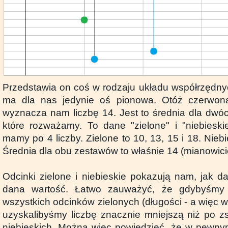
Przedstawia on coś w rodzaju układu współrzędnyc
ma dla nas jedynie oś pionowa. Otóż czerwon
wyznacza nam liczbę 14. Jest to średnia dla dw
które rozważamy. To dane "zielone" i "niebiesk
mamy po 4 liczby. Zielone to 10, 13, 15 i 18. Niebie
Średnia dla obu zestawów to właśnie 14 (mianowici
Odcinki zielone i niebieskie pokazują nam, jak da
dana wartość. Łatwo zauważyć, że gdybyśmy 
wszystkich odcinków zielonych (długości - a więc wi
uzyskalibyśmy liczbę znacznie mniejszą niż po 
niebieskich. Można więc powiedzieć, że w pewnym