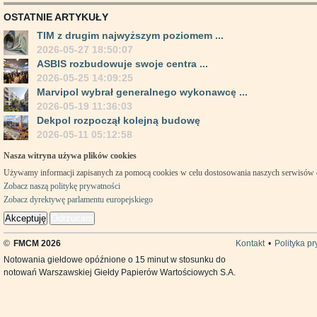
OSTATNIE ARTYKUŁY
TIM z drugim najwyższym poziomem ...
2026-05-27 18:50:07
ASBIS rozbudowuje swoje centra ...
2026-05-25 14:09:25
Marvipol wybrał generalnego wykonawcę ...
2026-05-19 11:36:03
Dekpol rozpoczął kolejną budowę
2026-05-11 05:12:58
Nasza witryna używa plików cookies
Używamy informacji zapisanych za pomocą cookies w celu dostosowania naszych serwisów
Zobacz naszą politykę prywatności
Zobacz dyrektywę parlamentu europejskiego
Akceptuję
Odrzucam
©
FMCM 2026
Kontakt
•
Polityka p
Notowania giełdowe opóźnione o 15 minut w stosunku do
notowań Warszawskiej Giełdy Papierów Wartościowych S.A.