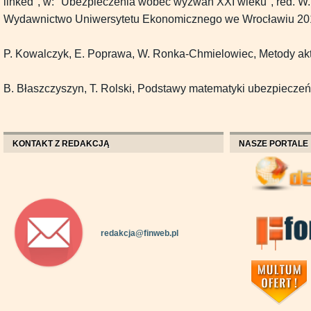
linked", w: "Ubezpieczenia wobec wyzwań XXI wieku", red. W
Wydawnictwo Uniwersytetu Ekonomicznego we Wrocławiu 20
P. Kowalczyk, E. Poprawa, W. Ronka-Chmielowiec, Metody ak
B. Błaszczyszyn, T. Rolski, Podstawy matematyki ubezpiecze
KONTAKT Z REDAKCJĄ
NASZE PORTALE
redakcja@finweb.pl