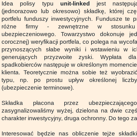
Idea polisy typu
unit-linked
jest następują
(jednorazowo lub okresowo) składkę, której cz
portfelu funduszy inwestycyjnych. Fundusze te 
różne firmy - zewnętrzne w stosunku
ubezpieczeniowego. Towarzystwo dokonuje jed
corocznej) weryfikacji portfela, co polega na wycof
przynoszących słabe wyniki i wstawieniu w i
generujących przyzwoite zyski. Wypłata dl
spadkobierców następuje w określonym momencie,
klienta. Teoretycznie można sobie też wyobrazi
typu, np. po prostu upływ określonej liczb
(ubezpieczenie terminowe).
Składka płacona przez ubezpieczające
zasygnalizowaliśmy wyżej, dzielona na dwie czę
charakter inwestycyjny, druga ochronny. Do tego za
Interesować będzie nas obliczenie tejże składki