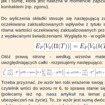
jak i sumę, która jest należna w momencie zajści
kontraktem (np. zgonu).
Do wyliczenia składki stosuje się następującą 
oczekiwana zaktualizowanych wpływów z tytułu 
równa wartości oczekiwanej zaktualizowanych pr
z wypłacanymi świadczeniami. Wygląda to - w ogólno
Otóż prawą stronę - według wzorów matemat
uwzględniających całki - rozpisujemy następująco:
Trzeba przyznać, że wzór ten robi wrażenie swoją z
czytelnik wróci do wzoru nr 6, to sprawa stanie si
(polecamy też np.
nasz artykuł
na temat p
ubezpieczeń na życie). To, że wzór jest sumą dwó