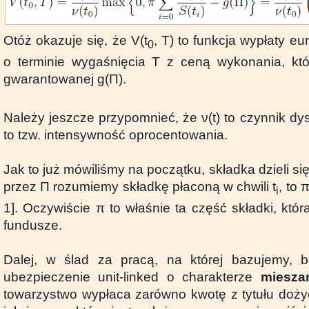
Otóż okazuje się, że V(t
, T) to funkcja wypłaty eu
0
o terminie wygaśnięcia T z ceną wykonania, któ
gwarantowanej g(Π).
Należy jeszcze przypomnieć, że ν(t) to czynnik dysk
to tzw. intensywność oprocentowania.
Jak to już mówiliśmy na początku, składka dzieli się
przez Π rozumiemy składkę płaconą w chwili t
, to 
i
1]. Oczywiście π to właśnie ta część składki, któ
fundusze.
Dalej, w ślad za pracą, na której bazujemy, 
ubezpieczenie unit-linked o charakterze
miesza
towarzystwo wypłaca zarówno kwotę z tytułu doży