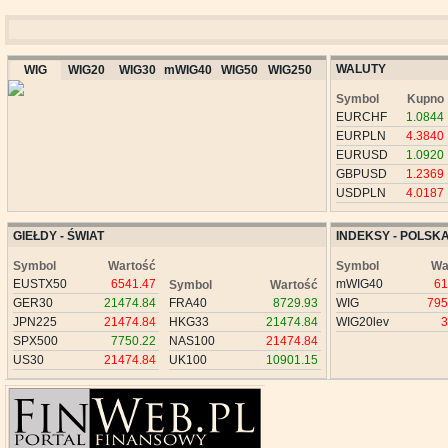
WALUTY
WIG
WIG20
WIG30
mWIG40
WIG50
WIG250
Symbol
Kupno
EURCHF
1.0844
EURPLN
4.3840
EURUSD
1.0920
GBPUSD
1.2369
USDPLN
4.0187
GIEŁDY - ŚWIAT
INDEKSY - POLSK
Symbol
Wartość
Symbol
Wa
EUSTX50
6541.47
mWIG40
61
Symbol
Wartość
GER30
21474.84
FRA40
8729.93
WIG
795
JPN225
21474.84
HKG33
21474.84
WIG20lev
3
SPX500
7750.22
NAS100
21474.84
US30
21474.84
UK100
10901.15