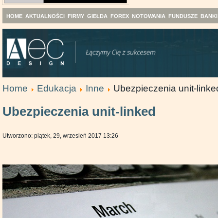
HOME
AKTUALNOŚCI
FIRMY
GIEŁDA
FOREX
NOTOWANIA
FUNDUSZE
BANKI
Home
Edukacja
Inne
Ubezpieczenia unit-linke
Ubezpieczenia unit-linked
Utworzono: piątek, 29, wrzesień 2017 13:26