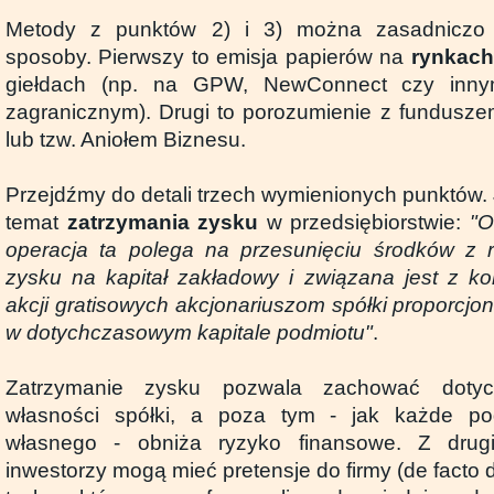
Metody z punktów 2) i 3) można zasadniczo
sposoby. Pierwszy to emisja papierów na
rynkach
giełdach (np. na GPW, NewConnect czy inny
zagranicznym). Drugi to porozumienie z funduszem
lub tzw. Aniołem Biznesu.
Przejdźmy do detali trzech wymienionych punktów. 
temat
zatrzymania zysku
w przedsiębiorstwie:
"O
operacja ta polega na przesunięciu środków z 
zysku na kapitał zakładowy i związana jest z k
akcji gratisowych akcjonariuszom spółki proporcjon
w dotychczasowym kapitale podmiotu"
.
Zatrzymanie zysku pozwala zachować dotych
własności spółki, a poza tym - jak każde po
własnego - obniża ryzyko finansowe. Z drugie
inwestorzy mogą mieć pretensje do firmy (de facto 