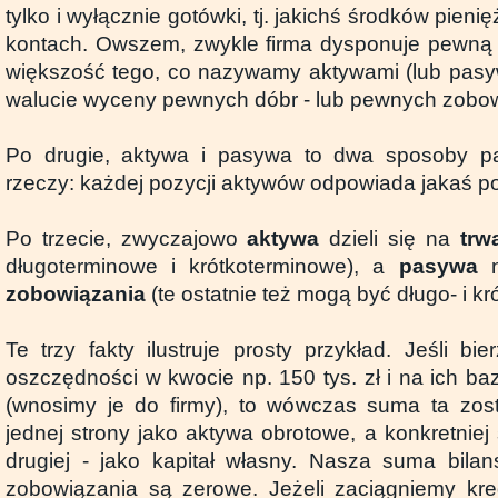
tylko i wyłącznie gotówki, tj. jakichś środków pien
kontach. Owszem, zwykle firma dysponuje pewną il
większość tego, co nazywamy aktywami (lub pasy
walucie wyceny pewnych dóbr - lub pewnych zobowi
Po drugie, aktywa i pasywa to dwa sposoby p
rzeczy: każdej pozycji aktywów odpowiada jakaś 
Po trzecie, zwyczajowo
aktywa
dzieli się na
trw
długoterminowe i krótkoterminowe), a
pasywa
zobowiązania
(te ostatnie też mogą być długo- i k
Te trzy fakty ilustruje prosty przykład. Jeśli b
oszczędności w kwocie np. 150 tys. zł i na ich b
(wnosimy je do firmy), to wówczas suma ta zos
jednej strony jako aktywa obrotowe, a konkretniej 
drugiej - jako kapitał własny. Nasza suma bilan
zobowiązania są zerowe. Jeżeli zaciągniemy kred