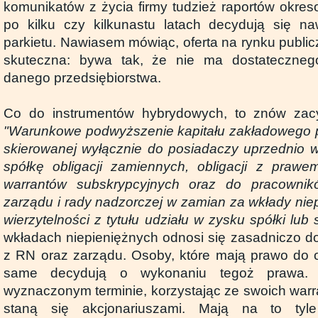
komunikatów z życia firmy tudzież raportów okres
po kilku czy kilkunastu latach decydują się n
parkietu. Nawiasem mówiąc, oferta na rynku publi
skuteczna: bywa tak, że nie ma dostateczneg
danego przedsiębiorstwa.
Co do instrumentów hybrydowych, to znów zacy
"Warunkowe podwyższenie kapitału zakładowego po
skierowanej wyłącznie do posiadaczy uprzednio 
spółkę obligacji zamiennych, obligacji z prawe
warrantów subskrypcyjnych oraz do pracownik
zarządu i rady nadzorczej w zamian za wkłady nie
wierzytelności z tytułu udziału w zysku spółki lub 
wkładach niepieniężnych odnosi się zasadniczo d
z RN oraz zarządu. Osoby, które mają prawo do o
same decydują o wykonaniu tegoż prawa. 
wyznaczonym terminie, korzystając ze swoich warran
staną się akcjonariuszami. Mają na to tyl