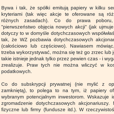
Bywa i tak, że spółki emitują papiery w kilku se
kryteriami (tak więc akcje te oferowane są r
różnych zasadach). Co do prawa poboru
"pierwszeństwo objęcia nowych akcji" (jak ujmuj
dotyczy to w domyśle dotychczasowych współwłaści
tak, że WZ pozbawia dotychczasowych akcjona
(całościowo lub częściowo). Nawiasem mówiąc
trzeba wykorzystywać, można się też go zrzec lub
takie istnieje jednak tylko przez pewien czas - i wyg
zrealizuje. Praw tych nie można wliczyć w kos
podatkowych.
Co do subskrypcji prywatnej (nie mylić z op
zamkniętą), to polega to na tym, iż papiery o
wybranym potencjalnym inwestorom. Wskazuje i
zgromadzenie dotychczasowych akcjonariuszy.
fizyczne lub firmy (fundusze itd.). W rzeczywistoś