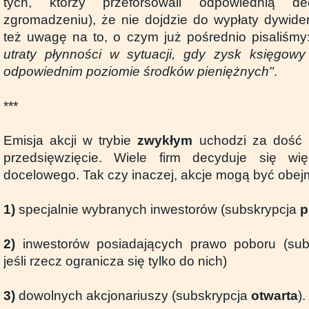
tych, którzy przeforsowali odpowiednią 
zgromadzeniu), że nie dojdzie do wypłaty dywide
też uwagę na to, o czym już pośrednio pisaliśm
utraty płynności w sytuacji, gdy zysk księgow
odpowiednim poziomie środków pieniężnych"
.
***
Emisja akcji w trybie
zwykłym
uchodzi za dość 
przedsięwzięcie. Wiele firm decyduje się wi
docelowego. Tak czy inaczej, akcje mogą być obe
1)
specjalnie wybranych inwestorów (subskrypcja
p
2)
inwestorów posiadających prawo poboru (su
jeśli rzecz ogranicza się tylko do nich)
3)
dowolnych akcjonariuszy (subskrypcja
otwarta
).