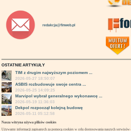
redakcja@finweb.pl
OSTATNIE ARTYKUŁY
TIM z drugim najwyższym poziomem ...
2026-05-27 18:50:07
ASBIS rozbudowuje swoje centra ...
2026-05-25 14:09:25
Marvipol wybrał generalnego wykonawcę ...
2026-05-19 11:36:03
Dekpol rozpoczął kolejną budowę
2026-05-11 05:12:58
Nasza witryna używa plików cookies
Używamy informacji zapisanych za pomocą cookies w celu dostosowania naszych serwisów