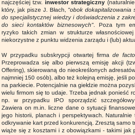
najczęściej tzw.
inwestor strategiczny
(naturalnie
który, jak pisze J. Błach,
"obok dokapitalizowania s
do specjalistycznej wiedzy i doświadczenia z zak
do sieci kontaktów biznesowych"
. Poza tym em
ryzyko takich zmian w strukturze własnościowej 
niekorzystne z punktu widzenia zarządu i (lub) akt
W przypadku subskrypcji otwartej firma
de fact
Przeprowadza się albo pierwszą emisję akcji (tz
Offering), skierowaną do nieokreślonych adresatów
najmniej 150 osób), albo też kolejną emisję, jeśli p
na parkiecie. Potencjalnie na giełdzie można pozys
wielu firmom się to udaje. Trzeba jednak ponieść r
np. w przypadku IPO sporządzić szczegółowy 
Zawiera on m.in. liczne dane o sytuacji finansowe
jego historii, planach i perspektywach. Naturaln
odkrywanie kart przed konkurencją. Zresztą samo tr
wiąże się z kosztami i z obowiązkami - takimi jak 