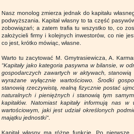
Nasz monolog zmierza jednak do kapitału własnego
podwyższania. Kapitał własny to ta część pasywów
zobowiązań; a zatem trafia tu wszystko to, co zo
założycieli firmy i kolejnych inwestorów, co nie je
co jest, krótko mówiąc, własne.
Warto tu zacytować M. Gmytrasiewicza, A. Karmań
"Kapitały jako kategoria pasywna w bilansie, w o
gospodarczych zawartych w aktywach, stanowią k
wyrażane wyłącznie wartościowo. Środki gosp
stanowią rzeczywistą, realną fizycznie postać uj
naturalnych i pieniężnych i stanowią tym samym
kapitałów. Natomiast kapitały informują nas w 
wartościowym, jaki jest udział określonych podm
majątku jednostki"
.
Kapitał własny ma różne funkcje. Po pierwsze,