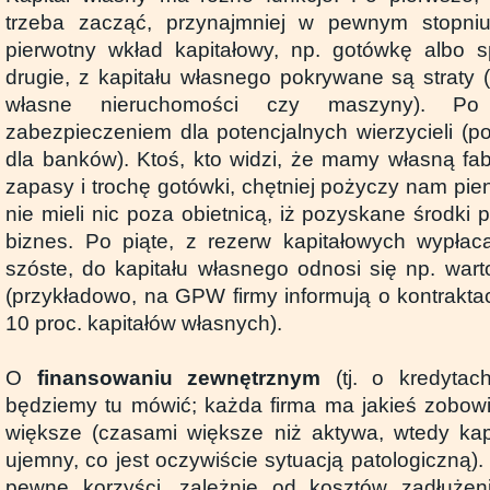
trzeba zacząć, przynajmniej w pewnym stopni
pierwotny wkład kapitałowy, np. gotówkę albo s
drugie, z kapitału własnego pokrywane są straty
własne nieruchomości czy maszyny). Po 
zabezpieczeniem dla potencjalnych wierzycieli (
dla banków). Ktoś, kto widzi, że mamy własną fab
zapasy i trochę gotówki, chętniej pożyczy nam pi
nie mieli nic poza obietnicą, iż pozyskane środki
biznes. Po piąte, z rezerw kapitałowych wypłac
szóste, do kapitału własnego odnosi się np. wa
(przykładowo, na GPW firmy informują o kontrakta
10 proc. kapitałów własnych).
O
finansowaniu zewnętrznym
(tj. o kredytac
będziemy tu mówić; każda firma ma jakieś zobowi
większe (czasami większe niż aktywa, wtedy kapi
ujemny, co jest oczywiście sytuacją patologiczną).
pewne korzyści, zależnie od kosztów zadłużen