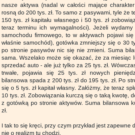
nasze aktywa (nadal w całości mające charakter
rosną do 200 tys. zł. To samo z pasywami, tyle że t
150 tys. zł kapitału własnego i 50 tys. zł zobowi
teraz terminu ich wymagalności). Jeżeli wydamy
samochodu firmowego, to w aktywach pojawi się m
właśnie samochód), gotówka zmniejszy się o 30 tys.
po stronie pasywów nic się nie zmieni. Suma bil
sama. Wszelako może się okazać, że za miesiąc 
sprzedać auto - ale już tylko za 25 tys. zł. Wówcz
trwałe, pojawia się 25 tys. zł nowych pienię
bilansowa spada z 200 tys. zł do 195 tys. zł. Po s
się o 5 tys. zł kapitał własny. Załóżmy, że teraz spł
10 tys. zł. Zobowiązania kurczą się o taką kwotę, d
z gotówką po stronie aktywów. Suma bilansowa ku
zł.
I tak to się kręci, przy czym przykład jest zapewne 
nie o realizm tu chodzi.