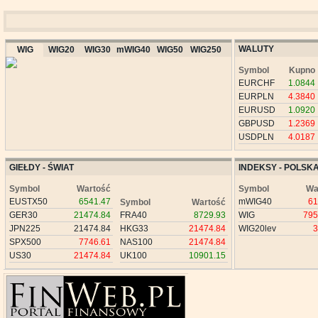
WALUTY
WIG
WIG20
WIG30
mWIG40
WIG50
WIG250
Symbol
Kupno
EURCHF
1.0844
EURPLN
4.3840
EURUSD
1.0920
GBPUSD
1.2369
USDPLN
4.0187
GIEŁDY - ŚWIAT
INDEKSY - POLSK
Symbol
Wartość
Symbol
Wa
EUSTX50
6541.47
mWIG40
61
Symbol
Wartość
GER30
21474.84
FRA40
8729.93
WIG
795
JPN225
21474.84
HKG33
21474.84
WIG20lev
3
SPX500
7746.61
NAS100
21474.84
US30
21474.84
UK100
10901.15