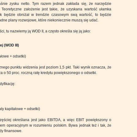
śnie zysku netto. Tym razem jednak zakłada się, że narzędzie
Teoretyczne założenie jest takie, że uzyskana wartość ułamka
ik będzie obniżał w trendzie czasowym swą wartość, to będzie
sadne plany rozwojowe, które niekoniecznie muszą się udać.
i, tu nazwiemy ją WOD II, a często określa się ją jako:
j (WOD III)
tałowe + odsetki)
ego punktu widzenia jest poziom 1,5 pkt. Taki wynik oznacza, że
a o 50 proc. roczną ratę kredytu powiększonego o odsetki.
yfikację:
raty kapitałowe + odsetki)
jczęściej określana jest jako EBITDA, a więc EBIT powiększony o
iem operacyjnym w rozumieniu polskim. Bywa jednak też i tak, że
dy finansowe.