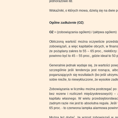
jednorazowe itd.
Wskaźniki, o których mowa, dzielą się na dwie 
Ogólne zadłużenie (OZ)
:
OZ
= (zobowiązania ogółem) / (aktywa ogółem)
Obliczoną wartość można oczywiście przedsta
zobowiązań, a więc kapitałów obcych, w finans
że pożądany zakres to 55 – 65 proc., niektórzy 
powinno być to 45 – 55 proc., gdzie ideał to 50 p
Generalnie jednak wydaje się, że wartości powyż
szczególnie jeśli tendencja jest rosnąca, alb
pogarszających się rezultatach (bo jeśli utrzym
sobie nieźle, to niewykluczone, że wysokie zadł
Zobowiązania w liczniku można postrzegać po p
bez rezerw i rozliczeń międzyokresowych) – 
kapitału własnego. W wielu przedsiębiorstwach
żadnym razie nie jest to absolutna reguła. Jeś
65 proc. - to czerwona lampka alarmowa powinna
Można też dodać, że wzrost zobowiązań w rel