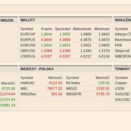
WALUTY
WSKAŹNI
WIG250
Symbol
Kupno
Sprzedaż
Maksimum
Minimum
Symbol
EURCHF
1.0844
1.0852
1.0860
1.0843
Inflacja C
EURPLN
4.3840
4.3900
4.3870
4.3870
Bezroboc
EURUSD
1.0920
1.0923
1.0921
1.0905
PKB
GBPUSD
1.2369
1.2389
1.2380
1.2379
Stopa ref.
USDPLN
4.0187
4.0187
4.0217
4.0134
WIBOR3
INDEKSY - POLSKA
TOWARY
Symbol
Wartość
Symbol
Wartość
Symbol
mWIG40
6122.32
NCIndex
229.32
Copper
Wartość
8725.56
WIG
79577.32
WIG20
2192.01
USOil
21474.84
WIG20lev
355.54
WIG30TR
5795.75
XAGUSD
21474.84
XAUUSD
10891.19