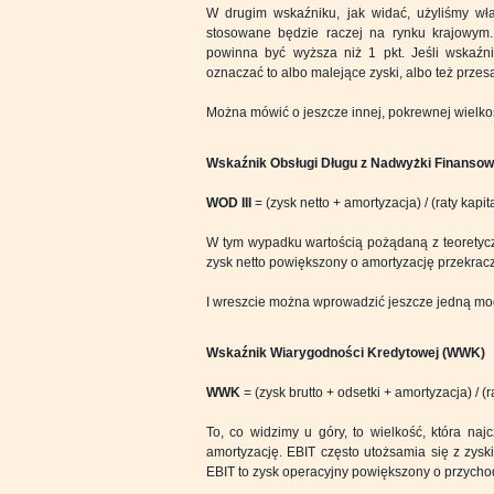
W drugim wskaźniku, jak widać, użyliśmy wła
stosowane będzie raczej na rynku krajowym. 
powinna być wyższa niż 1 pkt. Jeśli wskaźn
oznaczać to albo malejące zyski, albo też prze
Można mówić o jeszcze innej, pokrewnej wielkośc
Wskaźnik Obsługi Długu z Nadwyżki Finansowe
WOD III
= (zysk netto + amortyzacja) / (raty kapi
W tym wypadku wartością pożądaną z teoretyczn
zysk netto powiększony o amortyzację przekracz
I wreszcie można wprowadzić jeszcze jedną mod
Wskaźnik Wiarygodności Kredytowej (WWK)
WWK
= (zysk brutto + odsetki + amortyzacja) / (
To, co widzimy u góry, to wielkość, która na
amortyzację. EBIT często utożsamia się z zysk
EBIT to zysk operacyjny powiększony o przycho