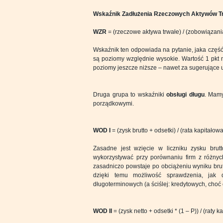
Wskaźnik Zadłużenia Rzeczowych Aktywów T
WZR
= (rzeczowe aktywa trwałe) / (zobowiązan
Wskaźnik ten odpowiada na pytanie, jaka część
są poziomy względnie wysokie. Wartość 1 pkt 
poziomy jeszcze niższe – nawet za sugerujące 
Druga grupa to wskaźniki
obsługi długu
. Mamy
porządkowymi.
WOD I
= (zysk brutto + odsetki) / (rata kapitałow
Zasadne jest wzięcie w liczniku zysku brutt
wykorzystywać przy porównaniu firm z różnych
zasadniczo powstaje po obciążeniu wyniku brut
dzięki temu możliwość sprawdzenia, jak 
długoterminowych (a ściślej: kredytowych, choć 
WOD II
= (zysk netto + odsetki * (1 – P)) / (raty 