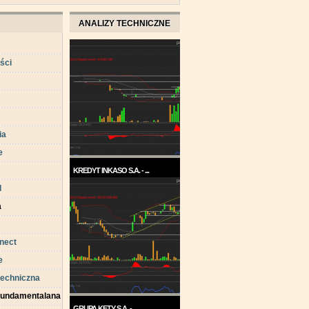
ANALIZY TECHNICZNE
ści
ia
e
KREDYT INKASO S.A. - ...
d
Pod koniec roku 2017, a w
każdym razie w ...
a
nect
e
techniczna
 fundamentalana
GRUPA KĘTY S.A. - ...