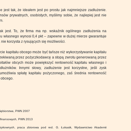
jest tak, że ideałem jest po prostu jak najmniejsze zadłużenie.
ów prywatnych, osobistych, myślimy sobie, że najlepiej jest nie
m.
ak jest. To, że firma ma np. wskaźnik ogólnego zadłużenia na
ału własnego wynosi 0,4 pkt – zapewne w dużej mierze gwarantuje
nie korzysta z rysujących się możliwości.
ycie kapitału obcego może być tańsze niż wykorzystywanie kapitału
czekiwaną przez pożyczkodawcę a stopą zwrotu generowaną przez
itałów obcych może powiększyć rentowność kapitału własnego i
użników. Innymi słowy, zadłużenie jest korzystne, jeśli zysk
 umożliwia spłatę kapitału pożyczonego, zaś średnia rentowność
u obcego.
iębiorstwa
, PWN 2007
 finansowych,
PWN 2013
yzykownych
, praca zbiorowa pod red. G. Łukasik, Wydawnictwo Akademii