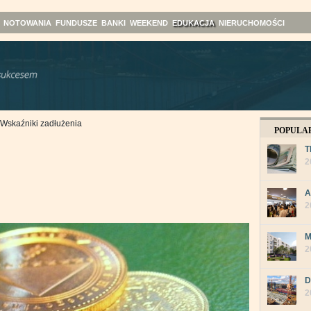
NOTOWANIA
FUNDUSZE
BANKI
WEEKEND
EDUKACJA
NIERUCHOMOŚCI
Wskaźniki zadłużenia
POPULA
T
2
A
2
M
2
D
2