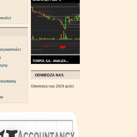
Trend na wykresie Grupy Kęty
jest wzrostowy. ...
omości
 prywatności
a
TORPOL S.A. - ANALIZA ...
ryny
Na przełomie sierpnia i
września wykres Torpolu ...
ODWIEDZA NAS
 medialny
Odwiedza nas 2929 gości
in