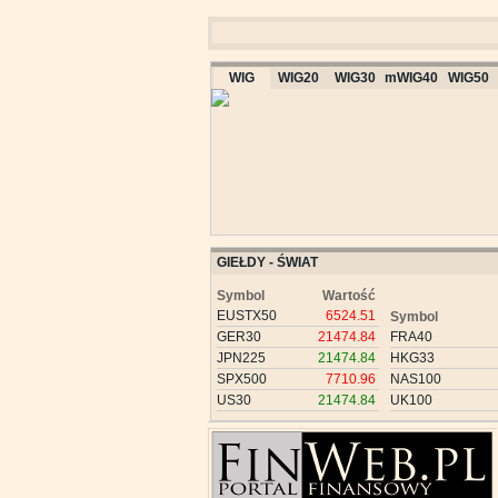
WIG
WIG20
WIG30
mWIG40
WIG50
GIEŁDY - ŚWIAT
Symbol
Wartość
EUSTX50
6524.51
Symbol
GER30
21474.84
FRA40
JPN225
21474.84
HKG33
SPX500
7710.96
NAS100
US30
21474.84
UK100