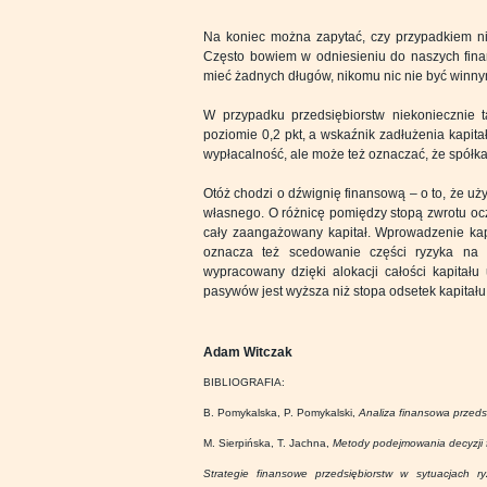
Na koniec można zapytać, czy przypadkiem nie 
Często bowiem w odniesieniu do naszych finans
mieć żadnych długów, nikomu nic nie być winny
W przypadku przedsiębiorstw niekoniecznie t
poziomie 0,2 pkt, a wskaźnik zadłużenia kapit
wypłacalność, ale może też oznaczać, że spółka 
Otóż chodzi o dźwignię finansową – o to, że uż
własnego. O różnicę pomiędzy stopą zwrotu o
cały zaangażowany kapitał. Wprowadzenie kap
oznacza też scedowanie części ryzyka na dł
wypracowany dzięki alokacji całości kapitału
pasywów jest wyższa niż stopa odsetek kapitał
Adam Witczak
BIBLIOGRAFIA:
B. Pomykalska, P. Pomykalski,
Analiza finansowa przeds
M. Sierpińska, T. Jachna,
Metody podejmowania decyzji
Strategie finansowe przedsiębiorstw w sytuacjach r