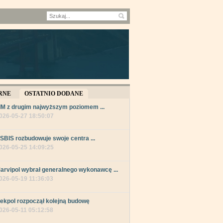
RNE
OSTATNIO DODANE
IM z drugim najwyższym poziomem ...
026-05-27 18:50:07
SBIS rozbudowuje swoje centra ...
026-05-25 14:09:25
arvipol wybrał generalnego wykonawcę ...
026-05-19 11:36:03
ekpol rozpoczął kolejną budowę
026-05-11 05:12:58