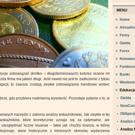
MENU
Home
Aktualno
Firmy
Giełda
Forex
Notowan
Fundusz
zycje zobowiązań (krótko- i długoterminowych) tudzież rezerw im
Banki
da firma ma jakieś długi. Jeśli nawet nie jest to zadłużenie z tytułu
Weeken
igacji, to zawsze zostają zwykłe zobowiązania handlowe wobec
Edukacj
Giełda
dobrze, gdy przybiera nadmierną wysokość. Pozostaje pytanie o to, w
NewCon
Obligacj
awowych narzędzi z zakresu analizy wskaźnikowej. Jak zwykle w tej
wskaźników, które teoretycznie uznaje się za optymalne, ale
Analiza 
 uwzględniać liczne niuanse – takie jak choćby branża, w której
Analiza
nkcjonuje, dane historyczne z minionych okresów, wydarzenia