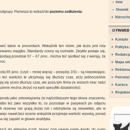
Inne
Słownik
podgrupy. Pierwsza to wskaźniki
poziomu zadłużenia
:
Nieruch
O FINWEB
Kontakt
wić także w procentach. Wskaźnik ten mówi, jak duża jest rola
Polityka
owaniu majątku. Standardy oceny są rozmaite. Zwykle podaje się,
Redakcj
podają przedział 57 – 67 proc., można też spotkać się z wersją, że
roc.
Mapa wit
Reklama
ej 65 proc. (czyli – mniej więcej – powyżej 2/3) – są niepokojące,
o też wartości te utrzymują się dłuższy czas, przy jednocześnie
Patronat
ują się przez dłuższy czas, ale poza tym firma ze wszech miar radzi
Kariera
użenie można złożyć na karb specyfiki działalności).
Regulam
rostu jako zobowiązania (w najściślejszym tego słowa znaczeniu,
albo też jako wszystko to, co pozostaje w pasywach po odjęciu
 rezerwy nie grają dużej roli i odchylenia są niewielkie, ale w
li więc nawet bez rezerw wskaźnik przyjmuje wartość wysoką, ponad
 się zapalić w głowie analityka.
acji do aktywów (czyli, biorąc pod uwagę same kwoty, do sumy