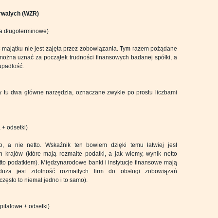
rwałych (WZR)
ia długoterminowe)
 majątku nie jest zajęta przez zobowiązania. Tym razem pożądane
można uznać za początek trudności finansowych badanej spółki, a
upadłość.
 tu dwa główne narzędzia, oznaczane zwykle po prostu liczbami
a + odsetki)
o, a nie netto. Wskaźnik ten bowiem dzięki temu łatwiej jest
 krajów (które mają rozmaite podatki, a jak wiemy, wynik netto
to podatkiem). Międzynarodowe banki i instytucje finansowe mają
duża jest zdolność rozmaitych firm do obsługi zobowiązań
często to niemal jedno i to samo).
kapitałowe + odsetki)