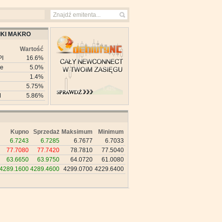
KI MAKRO
Wartość
PI
16.6%
ie
5.0%
1.4%
5.75%
M
5.86%
Kupno
Sprzedaż
Maksimum
Minimum
6.7243
6.7285
6.7677
6.7033
77.7080
77.7420
78.7810
77.5040
63.6650
63.9750
64.0720
61.0080
4289.1600
4289.4600
4299.0700
4229.6400