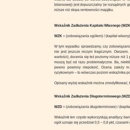
bilansowej) jest dopuszczalny (w rozsądnych gr
niższe niż stopa rentowności majątku.
Wskaźnik Zadłużenia Kapitału Własnego (WZK
WZK
= (zobowiązania ogółem) / (kapitał własny
W tym wypadku sprawdzamy, czy zobowiązania p
nie jest jeszcze niczym tragicznym. Owszem,
wartości), docenia się też poziomy niższe niż 1 p
muszą być od razu problematyczne. Ba, niektó
pewno powinny niepokoić. Ocena zależy m.in
ryzykownym – to wówczas poziom wskaźnika pow
Opisany wyżej wskaźnik można zmodyfikować, t
Wskaźnik Zadłużenia Długoterminowego (WZD
WZD
= (zobowiązania długoterminowe) / (kapita
Wskaźnik ten często wykorzystują analitycy ba
ogół uznaje się przedział 0,5 – 0,8 pkt, czasami 