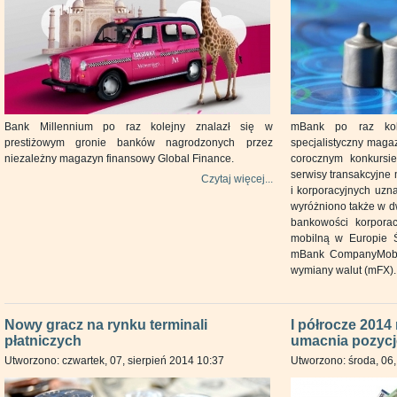
Bank Millennium po raz kolejny znalazł się w
mBank po raz kole
prestiżowym gronie banków nagrodzonych przez
specjalistyczny maga
niezależny magazyn finansowy Global Finance.
corocznym konkursie
serwisy transakcyjne 
Czytaj więcej...
i korporacyjnych uzn
wyróżniono także w 
bankowości korporac
mobilną w Europie Ś
mBank CompanyMobile
wymiany walut (mFX).
Nowy gracz na rynku terminali
I półrocze 2014
płatniczych
umacnia pozycję
Utworzono: czwartek, 07, sierpień 2014 10:37
Utworzono: środa, 06,