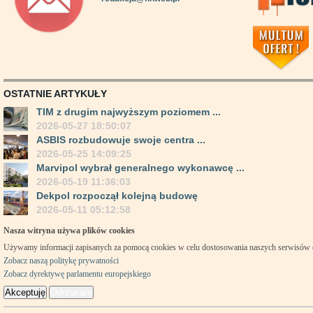
OSTATNIE ARTYKUŁY
TIM z drugim najwyższym poziomem ...
2026-05-27 18:50:07
ASBIS rozbudowuje swoje centra ...
2026-05-25 14:09:25
Marvipol wybrał generalnego wykonawcę ...
2026-05-19 11:36:03
Dekpol rozpoczął kolejną budowę
2026-05-11 05:12:58
Nasza witryna używa plików cookies
Używamy informacji zapisanych za pomocą cookies w celu dostosowania naszych serwisów
Zobacz naszą politykę prywatności
Zobacz dyrektywę parlamentu europejskiego
Akceptuję
Odrzucam