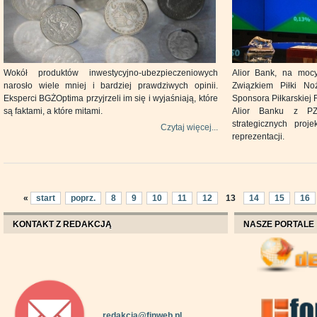
Wokół produktów inwestycyjno-ubezpieczeniowych
Alior Bank, na moc
narosło wiele mniej i bardziej prawdziwych opinii.
Związkiem Piłki Noż
Eksperci BGŻOptima przyjrzeli im się i wyjaśniają, które
Sponsora Piłkarskiej 
są faktami, a które mitami.
Alior Banku z PZP
strategicznych proj
Czytaj więcej...
reprezentacji.
«
start
poprz.
8
9
10
11
12
13
14
15
16
KONTAKT Z REDAKCJĄ
NASZE PORTALE
redakcja@finweb.pl