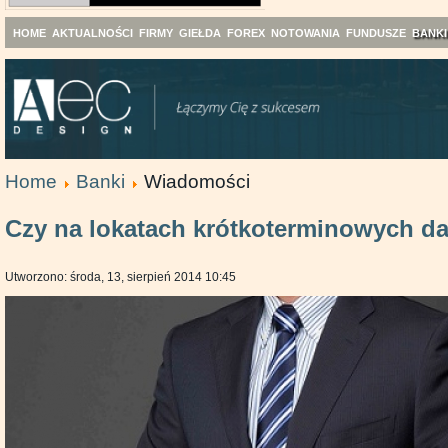
HOME
AKTUALNOŚCI
FIRMY
GIEŁDA
FOREX
NOTOWANIA
FUNDUSZE
BANKI
Home
Banki
Wiadomości
Czy na lokatach krótkoterminowych da
Utworzono: środa, 13, sierpień 2014 10:45