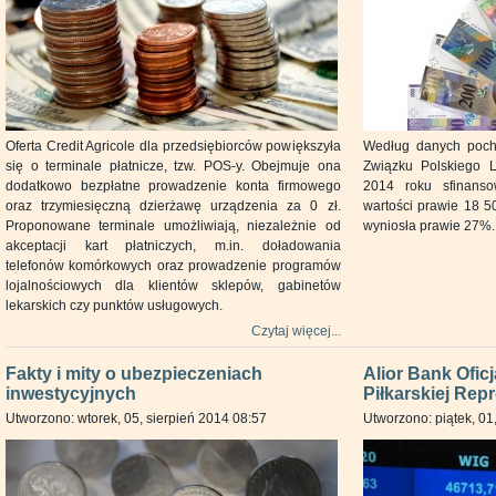
Oferta Credit Agricole dla przedsiębiorców powiększyła
Według danych poch
się o terminale płatnicze, tzw. POS-y. Obejmuje ona
Związku Polskiego 
dodatkowo bezpłatne prowadzenie konta firmowego
2014 roku sfinanso
oraz trzymiesięczną dzierżawę urządzenia za 0 zł.
wartości prawie 18 50
Proponowane terminale umożliwiają, niezależnie od
wyniosła prawie 27%.
akceptacji kart płatniczych, m.in. doładowania
telefonów komórkowych oraz prowadzenie programów
lojalnościowych dla klientów sklepów, gabinetów
lekarskich czy punktów usługowych.
Czytaj więcej...
Fakty i mity o ubezpieczeniach
Alior Bank Ofi
inwestycyjnych
Piłkarskiej Repr
Utworzono: wtorek, 05, sierpień 2014 08:57
Utworzono: piątek, 01