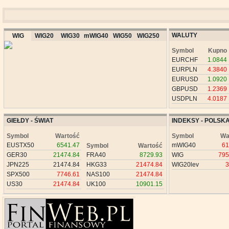
WALUTY
WIG
WIG20
WIG30
mWIG40
WIG50
WIG250
Symbol
Kupno
EURCHF
1.0844
EURPLN
4.3840
EURUSD
1.0920
GBPUSD
1.2369
USDPLN
4.0187
GIEŁDY - ŚWIAT
INDEKSY - POLSK
Symbol
Wartość
Symbol
Wa
EUSTX50
6541.47
mWIG40
61
Symbol
Wartość
GER30
21474.84
FRA40
8729.93
WIG
795
JPN225
21474.84
HKG33
21474.84
WIG20lev
3
SPX500
7746.61
NAS100
21474.84
US30
21474.84
UK100
10901.15