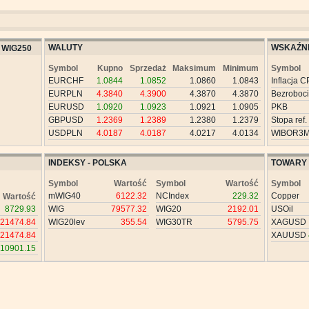
WALUTY
WSKAŹNI
WIG250
Symbol
Kupno
Sprzedaż
Maksimum
Minimum
Symbol
EURCHF
1.0844
1.0852
1.0860
1.0843
Inflacja C
EURPLN
4.3840
4.3900
4.3870
4.3870
Bezroboc
EURUSD
1.0920
1.0923
1.0921
1.0905
PKB
GBPUSD
1.2369
1.2389
1.2380
1.2379
Stopa ref.
USDPLN
4.0187
4.0187
4.0217
4.0134
WIBOR3
INDEKSY - POLSKA
TOWARY
Symbol
Wartość
Symbol
Wartość
Symbol
mWIG40
6122.32
NCIndex
229.32
Copper
Wartość
8729.93
WIG
79577.32
WIG20
2192.01
USOil
21474.84
WIG20lev
355.54
WIG30TR
5795.75
XAGUSD
21474.84
XAUUSD
10901.15