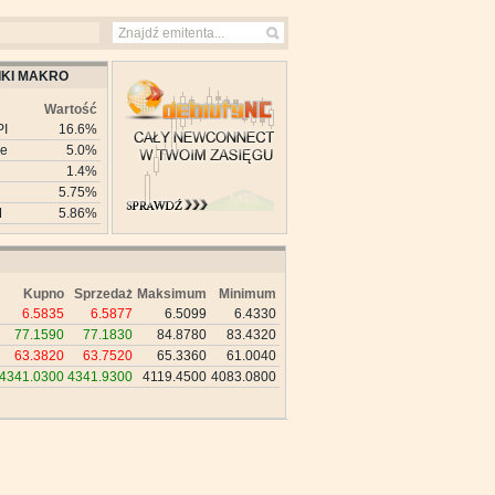
KI MAKRO
Wartość
PI
16.6%
ie
5.0%
1.4%
5.75%
M
5.86%
Kupno
Sprzedaż
Maksimum
Minimum
6.5835
6.5877
6.5099
6.4330
77.1590
77.1830
84.8780
83.4320
63.3820
63.7520
65.3360
61.0040
4341.0300
4341.9300
4119.4500
4083.0800