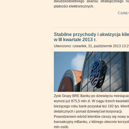
dwudziestoletniego aliansu strategicznego n
płatności elektronicznych.
Czytaj 
Stabilne przychody i akwizycja kli
w III kwartale 2013 r.
Utworzono: czwartek, 31, październik 2013 13:
Zysk Grupy BRE Banku po dziewięciu miesiąca
wynosi już 875,5 mln zł. W ciągu trzech kwartał
bieżącego roku bank pozyskał też 192 tys. klien
detalicznych i ponad dziewięćset korporacji.
Powodzeniem wśród klientów cieszy się nowy s
transakcyjny mBanku, z którego obecnie korzyst
mln osób.