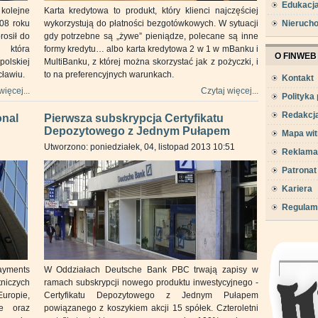
Edukacj
kolejne
Karta kredytowa to produkt, który klienci najczęściej
08 roku
wykorzystują do płatności bezgotówkowych. W sytuacji
Nieruch
osił do
gdy potrzebne są „żywe” pieniądze, polecane są inne
 która
formy kredytu… albo karta kredytowa 2 w 1 w mBanku i
O FINWEB
olskiej
MultiBanku, z której można skorzystać jak z pożyczki, i
cławiu.
to na preferencyjnych warunkach.
Kontakt
więcej...
Czytaj więcej...
Polityka
Redakcj
onal
Pierwsza subskrypcja Certyfikatu
Depozytowego z Jednym Pułapem
Mapa wit
Utworzono: poniedziałek, 04, listopad 2013 10:51
Reklama
Patronat
Kariera
Regulam
ayments
W Oddziałach Deutsche Bank PBC trwają zapisy w
tniczych
ramach subskrypcji nowego produktu inwestycyjnego -
uropie,
Certyfikatu Depozytowego z Jednym Pułapem
ce oraz
powiązanego z koszykiem akcji 15 spółek. Czteroletni