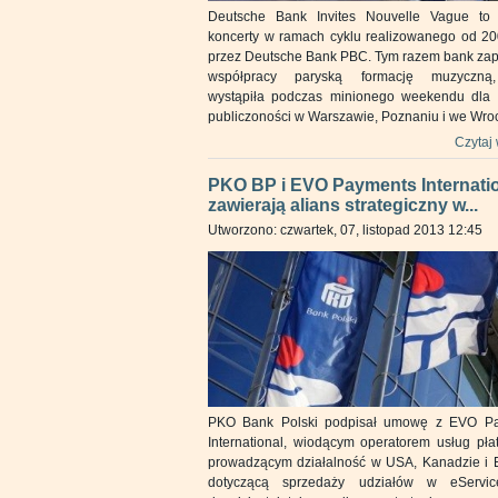
Deutsche Bank Invites Nouvelle Vague to 
koncerty w ramach cyklu realizowanego od 20
przez Deutsche Bank PBC. Tym razem bank zapr
współpracy paryską formację muzyczną,
wystąpiła podczas minionego weekendu dla p
publiczoności w Warszawie, Poznaniu i we Wro
Czytaj 
PKO BP i EVO Payments Internati
zawierają alians strategiczny w...
Utworzono: czwartek, 07, listopad 2013 12:45
PKO Bank Polski podpisał umowę z EVO P
International, wiodącym operatorem usług pła
prowadzącym działalność w USA, Kanadzie i E
dotyczącą sprzedaży udziałów w eServi