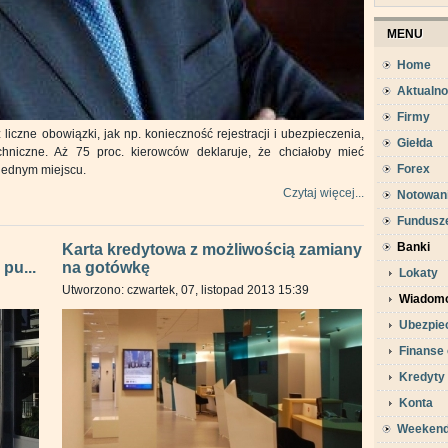
MENU
Home
Aktualno
Firmy
iczne obowiązki, jak np. konieczność rejestracji i ubezpieczenia,
Giełda
chniczne. Aż 75 proc. kierowców deklaruje, że chciałoby mieć
Forex
 jednym miejscu.
Czytaj więcej...
Notowan
Fundusz
Banki
Karta kredytowa z możliwością zamiany
pu...
na gotówkę
Lokaty
Utworzono: czwartek, 07, listopad 2013 15:39
Wiadomo
Ubezpie
Finanse 
Kredyty
Konta
Weeken