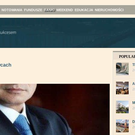
NOTOWANIA
FUNDUSZE
BANKI
WEEKEND
EDUKACJA
NIERUCHOMOŚCI
POPULA
wcach
T
2
A
2
M
2
D
2