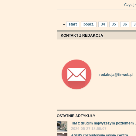
Czytaj 
«
start
poprz.
34
35
36
3
KONTAKT Z REDAKCJĄ
redakcja@finweb.pl
OSTATNIE ARTYKUŁY
TIM z drugim najwyższym poziomem ..
2026-05-27 18:50:07
ASBIS rozbudowuje swoje centra ...