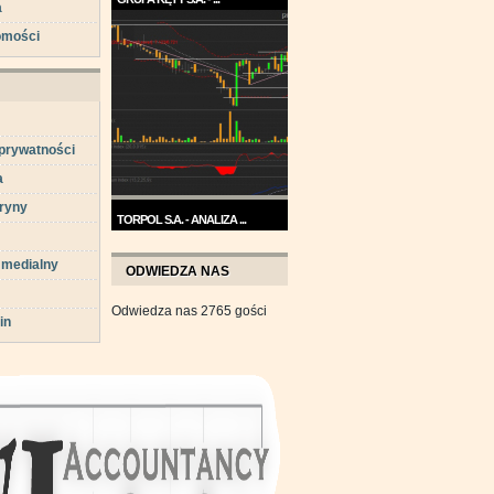
a
Trend na wykresie Grupy Kęty
omości
jest wzrostowy. ...
 prywatności
a
ryny
TORPOL S.A. - ANALIZA ...
Na przełomie sierpnia i
 medialny
września wykres Torpolu ...
ODWIEDZA NAS
Odwiedza nas 2765 gości
in