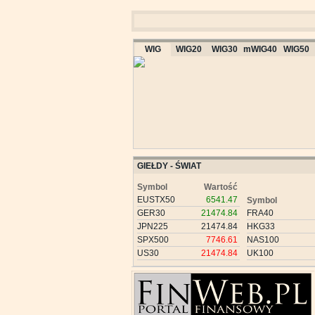
WIG
WIG20
WIG30
mWIG40
WIG50
GIEŁDY - ŚWIAT
Symbol
Wartość
EUSTX50
6541.47
Symbol
GER30
21474.84
FRA40
JPN225
21474.84
HKG33
SPX500
7746.61
NAS100
US30
21474.84
UK100