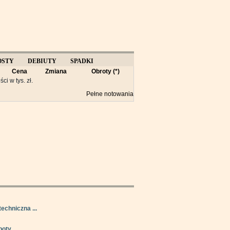
OSTY
DEBIUTY
SPADKI
Cena
Zmiana
Obroty (*)
Y
ści w tys. zł.
Pełne notowania
techniczna ...
oty ...