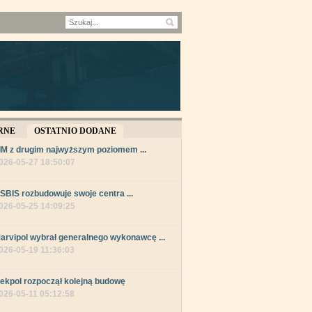
RNE
OSTATNIO DODANE
IM z drugim najwyższym poziomem ...
026-05-27 18:50:07
SBIS rozbudowuje swoje centra ...
026-05-25 14:09:25
arvipol wybrał generalnego wykonawcę ...
026-05-19 11:36:03
ekpol rozpoczął kolejną budowę
026-05-11 05:12:58