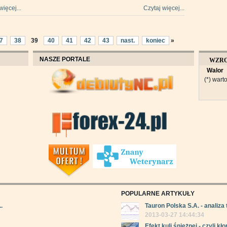
więcej...
Czytaj więcej...
7
38
39
40
41
42
43
nast.
koniec
»
NASZE PORTALE
WZR
Walor
OBROT
(*) warto
POPULARNE ARTYKUŁY
.
Tauron Polska S.A. - analiza 
2013-03-27 14:44:34
Efekt kuli śnieżnej - czyli kłop