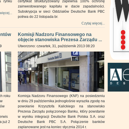
a rynku
certyfikat strukturyzowany zapewnia 100% ochronę
zainwestowanego kapitału w dacie zapadalności.
Subskrypcja w sieci Oddziałów Deutsche Bank PBC
więcej...
potrwa do 22 listopada br.
Czytaj więcej...
entów
Komisji Nadzoru Finansowego na
objęcie stanowiska Prezesa Zarządu ...
29
Utworzono: czwartek, 31, październik 2013 08:20
ch roku
Komisja Nadzoru Finansowego (KNF) na posiedzeniu
ów
w dniu 29 października jednogłośnie wyraziła zgodę na
tów
powołanie Krzysztofa Kalickiego na stanowisko
Prezesa Zarządu połączonego Banku, który powstanie
erwis
w wyniku integracji Deutsche Bank Polska S.A. oraz
a już 2
Deutsche Bank PBC S.A. Połączenie banków
zaplanowane jest na koniec stycznia 2014 r.