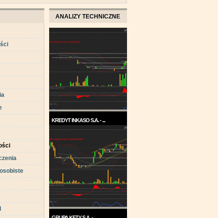
ANALIZY TECHNICZNE
ści
ia
e
KREDYT INKASO S.A. - ...
Pod koniec roku 2017, a w
każdym razie w ...
ści
czenia
osobiste
d
GRUPA KĘTY S.A. - ...