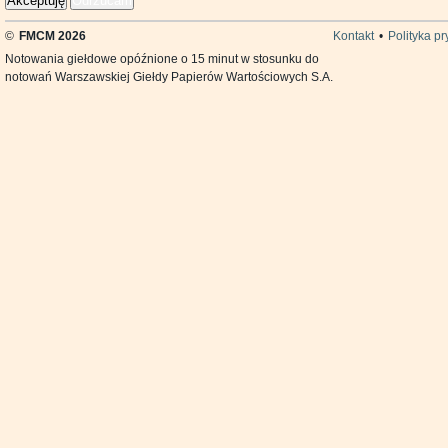
Akceptuję
Odrzucam
©
FMCM 2026
Kontakt
•
Polityka p
Notowania giełdowe opóźnione o 15 minut w stosunku do
notowań Warszawskiej Giełdy Papierów Wartościowych S.A.