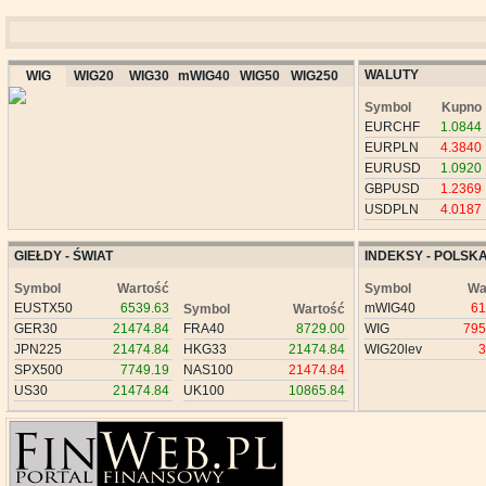
WALUTY
WIG
WIG20
WIG30
mWIG40
WIG50
WIG250
Symbol
Kupno
EURCHF
1.0844
EURPLN
4.3840
EURUSD
1.0920
GBPUSD
1.2369
USDPLN
4.0187
GIEŁDY - ŚWIAT
INDEKSY - POLSK
Symbol
Wartość
Symbol
Wa
EUSTX50
6539.63
mWIG40
61
Symbol
Wartość
GER30
21474.84
FRA40
8729.00
WIG
795
JPN225
21474.84
HKG33
21474.84
WIG20lev
3
SPX500
7749.19
NAS100
21474.84
US30
21474.84
UK100
10865.84