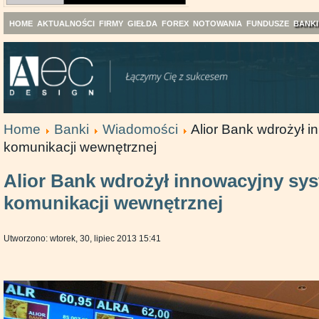
HOME
AKTUALNOŚCI
FIRMY
GIEŁDA
FOREX
NOTOWANIA
FUNDUSZE
BANKI
Home
Banki
Wiadomości
Alior Bank wdrożył 
komunikacji wewnętrznej
Alior Bank wdrożył innowacyjny sy
komunikacji wewnętrznej
Utworzono: wtorek, 30, lipiec 2013 15:41