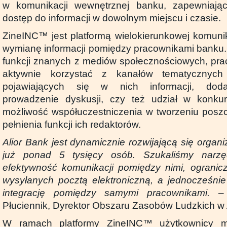
w komunikacji wewnętrznej banku, zapewniają
dostęp do informacji w dowolnym miejscu i czasie.
ZineINC™ jest platformą wielokierunkowej komunik
wymianę informacji pomiędzy pracownikami banku.
funkcji znanych z mediów społecznościowych, pr
aktywnie korzystać z kanałów tematycznych
pojawiających się w nich informacji, doda
prowadzenie dyskusji, czy też udział w konku
możliwość współuczestniczenia w tworzeniu posz
pełnienia funkcji ich redaktorów.
Alior Bank jest dynamicznie rozwijającą się organiz
już ponad 5 tysięcy osób. Szukaliśmy narzęd
efektywność komunikacji pomiędzy nimi, ogranic
wysyłanych pocztą elektroniczną, a jednocześni
integrację pomiędzy samymi pracownikami.
–
Płuciennik, Dyrektor Obszaru Zasobów Ludzkich w 
W ramach platformy ZineINC™ użytkownicy m