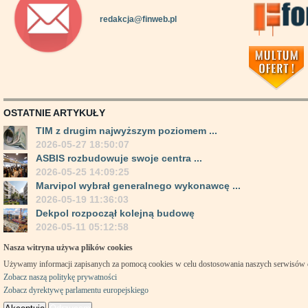
redakcja@finweb.pl
OSTATNIE ARTYKUŁY
TIM z drugim najwyższym poziomem ...
2026-05-27 18:50:07
ASBIS rozbudowuje swoje centra ...
2026-05-25 14:09:25
Marvipol wybrał generalnego wykonawcę ...
2026-05-19 11:36:03
Dekpol rozpoczął kolejną budowę
2026-05-11 05:12:58
Nasza witryna używa plików cookies
Używamy informacji zapisanych za pomocą cookies w celu dostosowania naszych serwisów
Zobacz naszą politykę prywatności
Zobacz dyrektywę parlamentu europejskiego