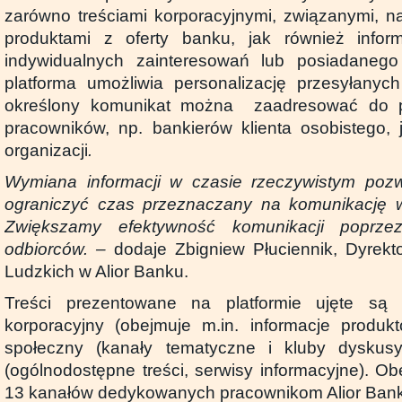
zarówno treściami korporacyjnymi, związanymi, n
produktami z oferty banku, jak również infor
indywidualnych zainteresowań lub posiadaneg
platforma umożliwia personalizację przesyłanych
określony komunikat można zaadresować do p
pracowników, np. bankierów klienta osobistego, 
organizacji
.
Wymiana informacji w czasie rzeczywistym poz
ograniczyć czas przeznaczany na komunikację we
Zwiększamy efektywność komunikacji poprze
odbiorców. –
dodaje Zbigniew Płuciennik, Dyrek
Ludzkich w Alior Banku.
Treści prezentowane na platformie ujęte są
korporacyjny (obejmuje m.in. informacje produkt
społeczny (kanały tematyczne i kluby dyskusy
(ogólnodostępne treści, serwisy informacyjne). Ob
13 kanałów dedykowanych pracownikom Alior Banku