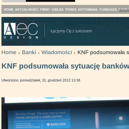
HOME
AKTUALNOŚCI
FIRMY
GIEŁDA
FOREX
NOTOWANIA
FUNDUSZE
BANKI
Home
Banki
Wiadomości
KNF podsumowała s
KNF podsumowała sytuację bankó
Utworzono: poniedziałek, 31, grudzień 2012 13:36