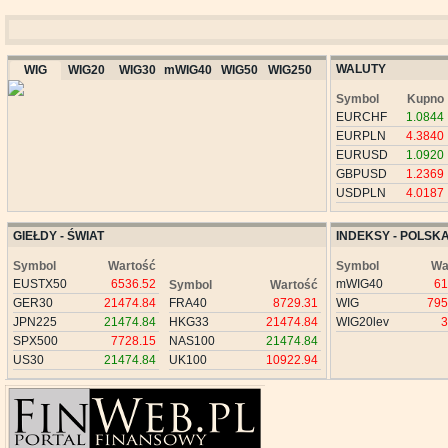
WALUTY
WIG
WIG20
WIG30
mWIG40
WIG50
WIG250
Symbol
Kupno
EURCHF
1.0844
EURPLN
4.3840
EURUSD
1.0920
GBPUSD
1.2369
USDPLN
4.0187
GIEŁDY - ŚWIAT
INDEKSY - POLSK
Symbol
Wartość
Symbol
Wa
EUSTX50
6536.52
mWIG40
61
Symbol
Wartość
GER30
21474.84
FRA40
8729.31
WIG
795
JPN225
21474.84
HKG33
21474.84
WIG20lev
3
SPX500
7728.15
NAS100
21474.84
US30
21474.84
UK100
10922.94