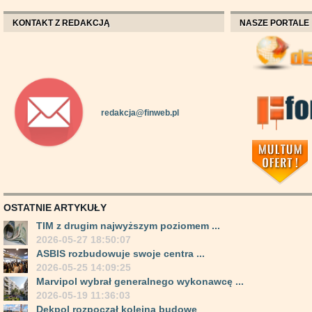
KONTAKT Z REDAKCJĄ
NASZE PORTALE
redakcja@finweb.pl
OSTATNIE ARTYKUŁY
TIM z drugim najwyższym poziomem ...
2026-05-27 18:50:07
ASBIS rozbudowuje swoje centra ...
2026-05-25 14:09:25
Marvipol wybrał generalnego wykonawcę ...
2026-05-19 11:36:03
Dekpol rozpoczął kolejną budowę