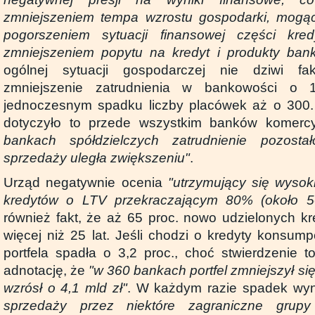
zmniejszeniem tempa wzrostu gospodarki, mogą
pogorszeniem sytuacji finansowej części kred
zmniejszeniem popytu na kredyt i produkty ban
ogólnej sytuacji gospodarczej nie dziwi f
zmniejszenie zatrudnienia w bankowości o 
jednoczesnym spadku liczby placówek aż o 300.
dotyczyło to przede wszystkim banków komerc
bankach spółdzielczych zatrudnienie pozosta
sprzedaży uległa zwiększeniu"
.
Urząd negatywnie ocenia
"utrzymujący się wysok
kredytów o LTV przekraczającym 80% (około 5
również fakt, że aż 65 proc. nowo udzielonych kr
więcej niż 25 lat. Jeśli chodzi o kredyty konsump
portfela spadła o 3,2 proc., choć stwierdzenie t
adnotację, że
"w 360 bankach portfel zmniejszył się
wzrósł o 4,1 mld zł"
. W każdym razie spadek wy
sprzedaży przez niektóre zagraniczne grup