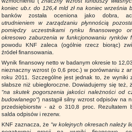
wzmocnieniu (
"znaczny wzrost funduszy własnyc
koniec ub.r. do 126,4 mld zł na koniec września b
banków została oceniona jako dobra, a
utrudnieniem w zarządzaniu płynnością pozost
pomiędzy uczestnikami rynku finansowego or
okresowo zaburzenia w funkcjonowaniu rynków 
powodu KNF zaleca (ogólnie rzecz biorąc) zwię
źródeł finansowania.
Wynik finansowy netto w badanym okresie to 12,03
nieznaczny wzrost (o 0,6 proc.) w porównaniu z 
roku 2011. Szczególne jest jednak to, że wyniki za 
słabsze niż ubiegłoroczne. Dowiadujemy się też, 
"na skutek pogorszenia jakości należności od c
budowlanego"
) nastąpił silny wzrost odpisów na 
przedsiębiorstw - aż o 310,8 proc. Rezultatem 
salda odpisów i rezerw.
KNF zaznacza, że
"w kolejnych okresach należy l
negatywnej presji na wyniki finansowe,