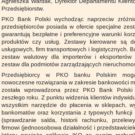
Agnieszka Wardak, Dyrektor Departamentu Klient
Przedsiębiorstw.
PKO Bank Polski wychodząc naprzeciw zróżn
przedsiębiorców posiada w ofercie specjalne zes
gwarantują bezpłatne i preferencyjne warunki kor
produktów czy usług. Zestawy kierowane są d
usługowych, firm transportowych i logistycznych. 
zestaw walutowy dla importerów i eksporterów o
zestaw dla podmiotów zarządzających nieruchomoś
Przedsiębiorcy w PKO banku Polskim mog
nowoczesne rozwiązania w zakresie bankowości mob
została wprowadzona przez PKO Bank Polski
zeszłego roku. Z punktu widzenia klientów indywidu
wszystkim narzędzie do płacenia w sklepach, w
bankomatów oraz korzystania z typowych funkcji
(sprawdzanie salda, historii rachunku, przelewy
firmowi (jednoosobowa działalność i przedstawici