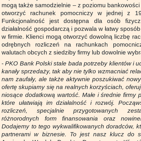
mogą także samodzielnie – z poziomu bankowości e
otworzyć rachunek pomocniczy w jednej z 19
Funkcjonalność jest dostępna dla osób fizyc
działalność gospodarczą i pozwala w łatwy sposób
w firmie. Klienci mogą otworzyć dowolną liczbę r
odrębnych rozliczeń na rachunkach pomocnic
walutach obcych z siedziby firmy lub dowolnie wyb
-
PKO Bank Polski stale bada potrzeby klientów i u
kanały sprzedaży, tak aby nie tylko wzmacniać relac
nam zaufały, ale także aktywnie poszukiwać nowy
ofertę skupiamy się na realnych korzyściach, oferuj
niosące dodatkową wartość. Małe i średnie firmy 
które ułatwiają im działalność i rozwój. Począ
rozliczeń, specjalnie przygotowanych zes
różnorodnych form finansowania oraz nowinek
Dodajemy to tego wykwalifikowanych doradców, k
partnerami w biznesie. To jest nasz klucz do