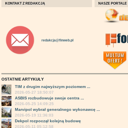
KONTAKT Z REDAKCJĄ
NASZE PORTALE
redakcja@finweb.pl
OSTATNIE ARTYKUŁY
TIM z drugim najwyższym poziomem ...
2026-05-27 18:50:07
ASBIS rozbudowuje swoje centra ...
2026-05-25 14:09:25
Marvipol wybrał generalnego wykonawcę ...
2026-05-19 11:36:03
Dekpol rozpoczął kolejną budowę
2026-05-11 05:12:58