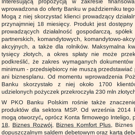
Interesującą propozycją w zakresie finansowa
wprowadzona do oferty Banku w październiku teg
Mogą z niej skorzystać klienci prowadzący działa
przynajmniej 18 miesięcy. Produkt jest dostępny
prowadzących działalność gospodarczą, spółek 
partnerskich, komandytowych, komandytowo-akcyj
akcyjnych, a także dla rolników. Maksymalna kw
tysięcy złotych, a okres spłaty nie może przek
podkreślić, że zakres wymaganych dokumentów 
minimum - przedsiębiorcy nie muszą przedstawiać
ani biznesplanu. Od momentu wprowadzenia Poż
Banku skorzystało z niej około 1700 klient
udzielonych pożyczek przekroczyła 230 mln złotych
W PKO Banku Polskim rośnie także znaczenie
produktów dla sektora MSP. Od września 2014 kl
mogą otworzyć
,
oprócz Konta firmowego Inteligo, 
18
,
Biznes Rozwój
,
Biznes Komfort Plus
, Biznes
dopuszczalnym saldem debetowym oraz kartą debet