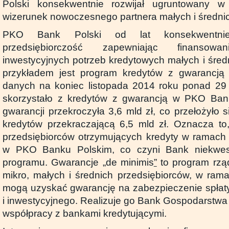
Polski konsekwentnie rozwijał ugruntowany w
wizerunek nowoczesnego partnera małych i średnic
PKO Bank Polski od lat konsekwentnie
przedsiębiorczość zapewniając finansow
inwestycyjnych potrzeb kredytowych małych i śred
przykładem jest program kredytów z gwarancją
danych na koniec listopada 2014 roku ponad 29 
skorzystało z kredytów z gwarancją w PKO Ban
gwarancji przekroczyła 3,6 mld zł, co przełożyło 
kredytów przekraczającą 6,5 mld zł. Oznacza to
przedsiębiorców otrzymujących kredyty w ramach
w PKO Banku Polskim, co czyni Bank niekwes
programu. Gwarancje „de minimis
”
to program rzą
mikro, małych i średnich przedsiębiorców, w ram
mogą uzyskać gwarancję na zabezpieczenie spłat
i inwestycyjnego. Realizuje go Bank Gospodarstw
współpracy z bankami kredytującymi.