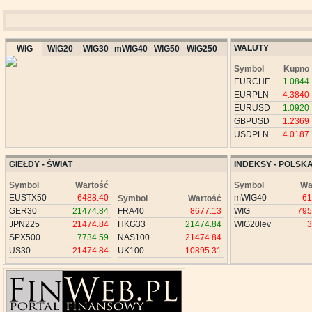
WALUTY
WIG
WIG20
WIG30
mWIG40
WIG50
WIG250
Symbol
Kupno
EURCHF
1.0844
EURPLN
4.3840
EURUSD
1.0920
GBPUSD
1.2369
USDPLN
4.0187
GIEŁDY - ŚWIAT
INDEKSY - POLSK
Symbol
Wartość
Symbol
Wa
EUSTX50
6488.40
mWIG40
61
Symbol
Wartość
GER30
21474.84
FRA40
8677.13
WIG
795
JPN225
21474.84
HKG33
21474.84
WIG20lev
3
SPX500
7734.59
NAS100
21474.84
US30
21474.84
UK100
10895.31