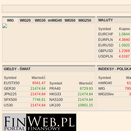
WALUTY
WIG
WIG20
WIG30
mWIG40
WIG50
WIG250
Symbol
Kupno
EURCHF
1.0844
EURPLN
4.3840
EURUSD
1.0920
GBPUSD
1.2369
USDPLN
4.0187
GIEŁDY - ŚWIAT
INDEKSY - POLSK
Symbol
Wartość
Symbol
Wa
EUSTX50
6541.47
mWIG40
61
Symbol
Wartość
GER30
21474.84
FRA40
8729.93
WIG
795
JPN225
21474.84
HKG33
21474.84
WIG20lev
3
SPX500
7746.61
NAS100
21474.84
US30
21474.84
UK100
10901.15