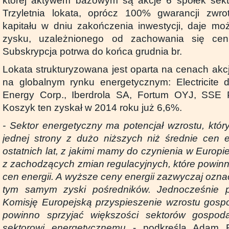
której aktywem bazowym są akcje 6 spółek sekt
Trzyletnia lokata, oprócz 100% gwarancji zwr
kapitału w dniu zakończenia inwestycji, daje m
zysku, uzależnionego od zachowania się cen 
Subskrypcja potrwa do końca grudnia br.
Lokata strukturyzowana jest oparta na cenach akcj
na globalnym rynku energetycznym: Electricite
Energy Corp., Iberdrola SA, Fortum OYJ, SSE
Koszyk ten zyskał w 2014 roku już 6,6%.
- Sektor energetyczny ma potencjał wzrostu, któr
jednej strony z dużo niższych niż średnie cen en
ostatnich lat, z jakimi mamy do czynienia w Europie
z zachodzących zmian regulacyjnych, które powi
cen energii. A wyższe ceny energii zazwyczaj ozn
tym samym zyski pośredników. Jednocześnie 
Komisję Europejską przyspieszenie wzrostu gosp
powinno sprzyjać większości sektorów gospod
sektorowi energetycznemu
- podkreśla Adam Fr