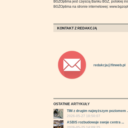
BGŻOptima jest częścią Banku BGŻ, polskiej insty
BGŻOptima na stronie internetowej: www.bgzopt
KONTAKT Z REDAKCJĄ
redakcja@finweb.pl
OSTATNIE ARTYKUŁY
TIM z drugim najwyższym poziomem ..
2026-05-27 18:50:07
ASBIS rozbudowuje swoje centra ...
2026-05-25 14:09:25