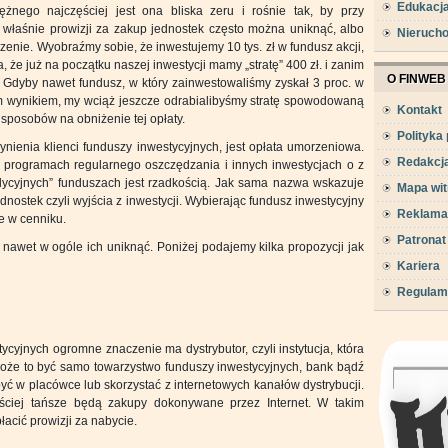
Edukacj
ężnego najczęściej jest ona bliska zeru i rośnie tak, by przy
 właśnie prowizji za zakup jednostek często można uniknąć, albo
Nieruch
zenie. Wyobraźmy sobie, że inwestujemy 10 tys. zł w fundusz akcji,
, że już na początku naszej inwestycji mamy „stratę” 400 zł. i zanim
O FINWEB
 Gdyby nawet fundusz, w który zainwestowaliśmy zyskał 3 proc. w
ym wynikiem, my wciąż jeszcze odrabialibyśmy stratę spowodowaną
Kontakt
 sposobów na obniżenie tej opłaty.
Polityka
ynienia klienci funduszy inwestycyjnych, jest opłata umorzeniowa.
Redakcj
 programach regularnego oszczędzania i innych inwestycjach o z
adycyjnych” funduszach jest rzadkością. Jak sama nazwa wskazuje
Mapa wit
dnostek czyli wyjścia z inwestycji. Wybierając fundusz inwestycyjny
Reklama
e w cenniku.
Patronat
nawet w ogóle ich uniknąć. Poniżej podajemy kilka propozycji jak
Kariera
Regulam
cyjnych ogromne znaczenie ma dystrybutor, czyli instytucja, która
. Może to być samo towarzystwo funduszy inwestycyjnych, bank bądź
yć w placówce lub skorzystać z internetowych kanałów dystrybucji.
ęściej tańsze będą zakupy dokonywane przez Internet. W takim
acić prowizji za nabycie.