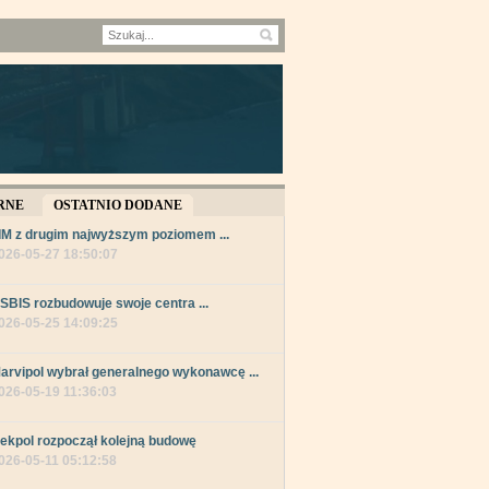
RNE
OSTATNIO DODANE
IM z drugim najwyższym poziomem ...
026-05-27 18:50:07
SBIS rozbudowuje swoje centra ...
026-05-25 14:09:25
arvipol wybrał generalnego wykonawcę ...
026-05-19 11:36:03
ekpol rozpoczął kolejną budowę
026-05-11 05:12:58