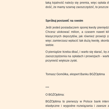
taką lojalność należy się premia, więc opłata
dość, że mamy szansę zaoszczędzić, to jeszcze
Spróbuj postawić na swoim
Jeśli jesteś posiadaczem sporej kwoty pieniędzy
Chcesz ulokować milion, a czasem nawet kilk
klasycznych depozytów, jak również prowizji z
więc zamierzasz wpłacić tak dużą kwotę, skont
siebie.
O pieniądze trzeba dbać, i warto się starać, by 
zaoszczędzenia na opłatach i prowizjach - wart
przynieść większe zyski.
Tomasz Gomółka, ekspert Banku BGŻOptima
***
O BGŻOptima:
BGŻOptima to pierwszy w Polsce bank intern
elastyczne i wygodne rozwiązania i zawsze at