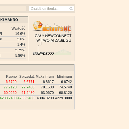
KI MAKRO
Wartość
PI
16.6%
ie
5.0%
1.4%
5.75%
M
5.86%
Kupno
Sprzedaż
Maksimum
Minimum
6.6729
6.6771
6.8617
6.6742
77.7120
77.7460
78.1530
74.5740
60.9250
61.2480
63.0670
60.8120
4233.2400
4233.5400
4304.3200
4229.3800