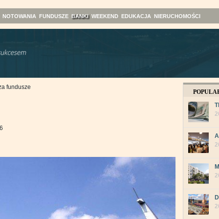
NOTOWANIA
FUNDUSZE
BANKI
WEEKEND
EDUKACJA
NIERUCHOMOŚCI
 za fundusze
POPULA
T
2
16
A
2
M
2
D
2