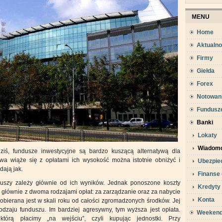
MENU
Home
Aktualno
Firmy
Giełda
Forex
Notowan
Fundusz
Banki
Lokaty
Wiadomo
ziś, fundusze inwestycyjne są bardzo kuszącą alternatywą dla
twa wiąże się z opłatami ich wysokość można istotnie obniżyć i
Ubezpie
ają jak.
Finanse 
duszy zależy głównie od ich wyników. Jednak ponoszone koszty
Kredyty
ć głównie z dwoma rodzajami opłat: za zarządzanie oraz za nabycie
Konta
pobierana jest w skali roku od całości zgromadzonych środków. Jej
dzaju funduszu. Im bardziej agresywny, tym wyższa jest opłata.
Weeken
którą płacimy „na wejściu”, czyli kupując jednostki. Przy