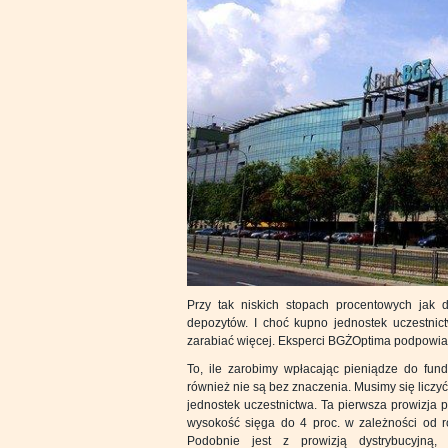
Przy tak niskich stopach procentowych jak d
depozytów. I choć kupno jednostek uczestnic
zarabiać więcej. Eksperci BGŻOptima podpowiad
To, ile zarobimy wpłacając pieniądze do fun
również nie są bez znaczenia. Musimy się liczy
jednostek uczestnictwa. Ta pierwsza prowizja 
wysokość sięga do 4 proc. w zależności od ro
Podobnie jest z prowizją dystrybucyjną, 