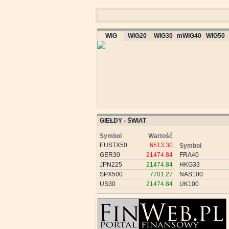
WIG
WIG20
WIG30
mWIG40
WIG50
GIEŁDY - ŚWIAT
Symbol
Wartość
EUSTX50
6513.30
Symbol
GER30
21474.84
FRA40
JPN225
21474.84
HKG33
SPX500
7701.27
NAS100
US30
21474.84
UK100