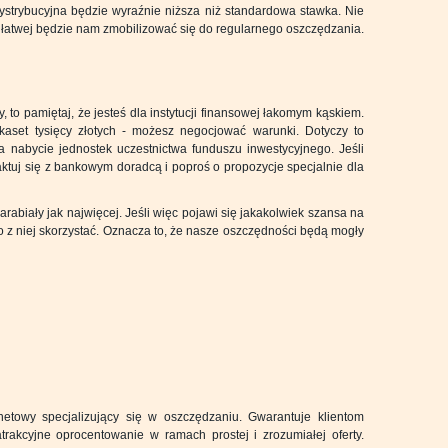
 dystrybucyjna będzie wyraźnie niższa niż standardowa stawka. Nie
 łatwej będzie nam zmobilizować się do regularnego oszczędzania.
, to pamiętaj, że jesteś dla instytucji finansowej łakomym kąskiem.
aset tysięcy złotych - możesz negocjować warunki. Dotyczy to
a nabycie jednostek uczestnictwa funduszu inwestycyjnego. Jeśli
aktuj się z bankowym doradcą i poproś o propozycje specjalnie dla
zarabiały jak najwięcej. Jeśli więc pojawi się jakakolwiek szansa na
o z niej skorzystać. Oznacza to, że nasze oszczędności będą mogły
etowy specjalizujący się w oszczędzaniu. Gwarantuje klientom
rakcyjne oprocentowanie w ramach prostej i zrozumiałej oferty.