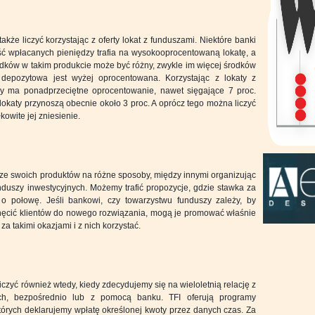
kże liczyć korzystając z oferty lokat z funduszami. Niektóre banki
ść wpłacanych pieniędzy trafia na wysokooprocentowaną lokatę, a
rodków w takim produkcie może być różny, zwykle im więcej środków
 depozytowa jest wyżej oprocentowana. Korzystając z lokaty z
y ma ponadprzeciętne oprocentowanie, nawet sięgające 7 proc.
lokaty przynoszą obecnie około 3 proc. A oprócz tego można liczyć
owite jej zniesienie.
a ze swoich produktów na różne sposoby, między innymi organizując
nduszy inwestycyjnych. Możemy trafić propozycje, gdzie stawka za
o połowę. Jeśli bankowi, czy towarzystwu funduszy zależy, by
chęcić klientów do nowego rozwiązania, mogą je promować właśnie
a takimi okazjami i z nich korzystać.
czyć również wtedy, kiedy zdecydujemy się na wieloletnią relację z
ch, bezpośrednio lub z pomocą banku. TFI oferują programy
órych deklarujemy wpłatę określonej kwoty przez danych czas. Za