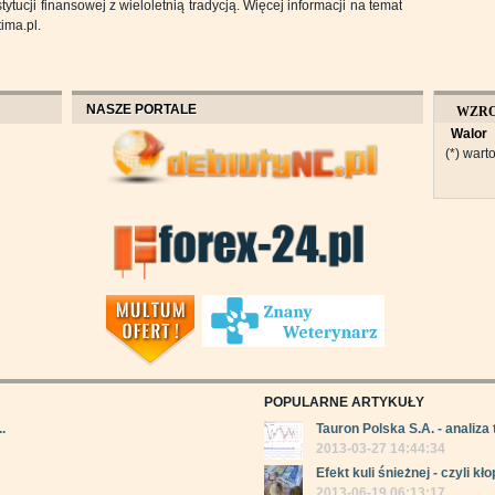
tucji finansowej z wieloletnią tradycją. Więcej informacji na temat
ima.pl.
NASZE PORTALE
WZR
Walor
OBROT
(*) warto
POPULARNE ARTYKUŁY
.
Tauron Polska S.A. - analiza 
2013-03-27 14:44:34
Efekt kuli śnieżnej - czyli kłop
2013-06-19 06:13:17