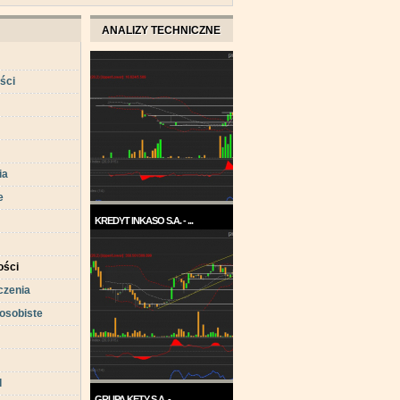
ANALIZY TECHNICZNE
ści
ia
e
KREDYT INKASO S.A. - ...
Pod koniec roku 2017, a w
każdym razie w ...
ści
czenia
osobiste
d
GRUPA KĘTY S.A. - ...