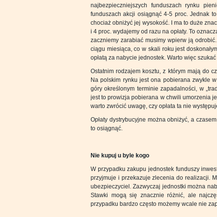
najbezpieczniejszych funduszach rynku pieni
funduszach akcji osiągnąć 4-5 proc. Jednak to
chociaż obniżyć jej wysokość. I ma to duże znac
i 4 proc. wydajemy od razu na opłaty. To oznacza
zaczniemy zarabiać musimy wpierw ją odrobić.
ciągu miesiąca, co w skali roku jest doskonał
opłatą za nabycie jednostek. Warto więc szukać
Ostatnim rodzajem kosztu, z którym mają do cz
Na polskim rynku jest ona pobierana zwykle w
góry określonym terminie zapadalności, w „tr
jest to prowizja pobierana w chwili umorzenia je
warto zwrócić uwagę, czy opłata ta nie występuj
Opłaty dystrybucyjne można obniżyć, a czasem 
to osiągnąć.
Nie kupuj u byle kogo
W przypadku zakupu jednostek funduszy inwesty
przyjmuje i przekazuje zlecenia do realizacji
ubezpieczyciel. Zazwyczaj jednostki można nab
Stawki mogą się znacznie różnić, ale najcz
przypadku bardzo często możemy wcale nie zapł