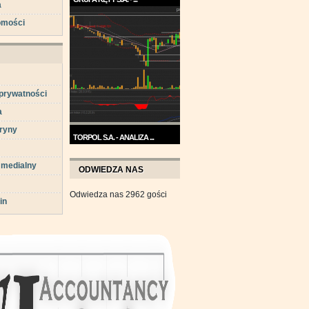
a
Trend na wykresie Grupy Kęty
omości
jest wzrostowy. ...
 prywatności
a
ryny
TORPOL S.A. - ANALIZA ...
Na przełomie sierpnia i
 medialny
września wykres Torpolu ...
ODWIEDZA NAS
Odwiedza nas 2962 gości
in