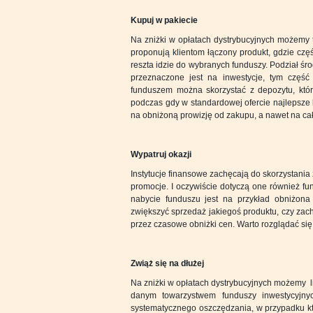
Kupuj w pakiecie
Na zniżki w opłatach dystrybucyjnych możemy ta
proponują klientom łączony produkt, gdzie czę
reszta idzie do wybranych funduszy. Podział ś
przeznaczone jest na inwestycje, tym część
funduszem można skorzystać z depozytu, któr
podczas gdy w standardowej ofercie najlepsze 
na obniżoną prowizję od zakupu, a nawet na całk
Wypatruj okazji
Instytucje finansowe zachęcają do skorzystani
promocje. I oczywiście dotyczą one również fu
nabycie funduszu jest na przykład obniżona 
zwiększyć sprzedaż jakiegoś produktu, czy za
przez czasowe obniżki cen. Warto rozglądać się z
Zwiąż się na dłużej
Na zniżki w opłatach dystrybucyjnych możemy li
danym towarzystwem funduszy inwestycyjny
systematycznego oszczędzania, w przypadku kt