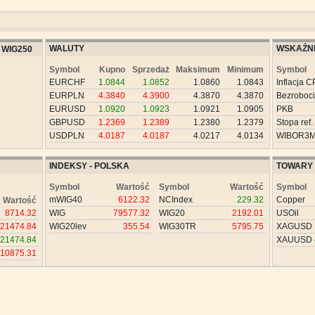
WALUTY
WSKAŹNI
WIG250
Symbol
Kupno
Sprzedaż
Maksimum
Minimum
Symbol
EURCHF
1.0844
1.0852
1.0860
1.0843
Inflacja C
EURPLN
4.3840
4.3900
4.3870
4.3870
Bezroboc
EURUSD
1.0920
1.0923
1.0921
1.0905
PKB
GBPUSD
1.2369
1.2389
1.2380
1.2379
Stopa ref.
USDPLN
4.0187
4.0187
4.0217
4.0134
WIBOR3
INDEKSY - POLSKA
TOWARY
Symbol
Wartość
Symbol
Wartość
Symbol
mWIG40
6122.32
NCIndex
229.32
Copper
Wartość
8714.32
WIG
79577.32
WIG20
2192.01
USOil
21474.84
WIG20lev
355.54
WIG30TR
5795.75
XAGUSD
21474.84
XAUUSD
10875.31