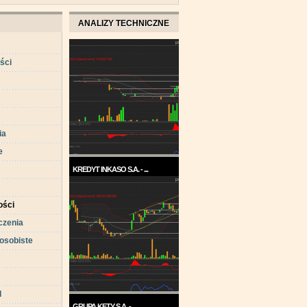
ANALIZY TECHNICZNE
ści
ia
e
KREDYT INKASO S.A. - ...
Pod koniec roku 2017, a w
każdym razie w ...
ści
czenia
osobiste
d
GRUPA KĘTY S.A. - ...