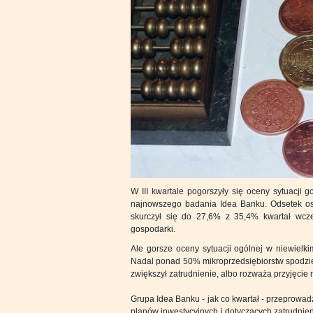
W III kwartale pogorszyły się oceny sytuacji 
najnowszego badania Idea Banku. Odsetek osó
skurczył się do 27,6% z 35,4% kwartał wcześ
gospodarki.
Ale gorsze oceny sytuacji ogólnej w niewielk
Nadal ponad 50% mikroprzedsiębiorstw spodziew
zwiększył zatrudnienie, albo rozważa przyjęci
Grupa Idea Banku - jak co kwartał - przeprowadz
planów inwestycyjnych i dotyczących zatrudnien