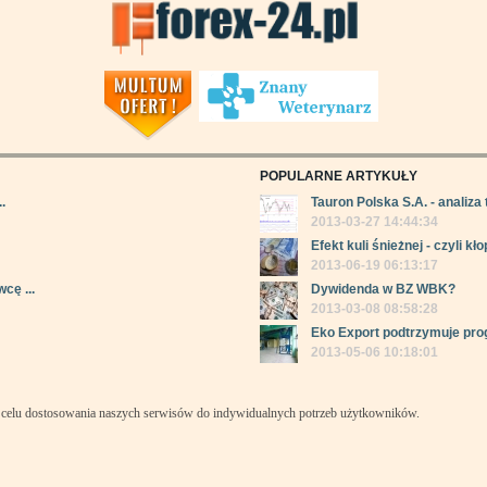
POPULARNE ARTYKUŁY
.
Tauron Polska S.A. - analiza 
2013-03-27 14:44:34
Efekt kuli śnieżnej - czyli kłop
2013-06-19 06:13:17
cę ...
Dywidenda w BZ WBK?
2013-03-08 08:58:28
Eko Export podtrzymuje pro
2013-05-06 10:18:01
celu dostosowania naszych serwisów do indywidualnych potrzeb użytkowników.