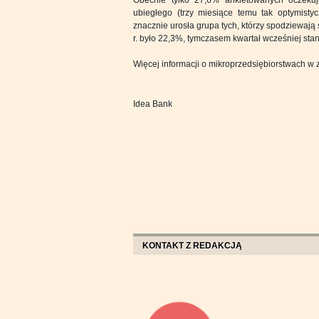
Obecnie tylko 27,6% ankietowanych oczeku
ubiegłego (trzy miesiące temu tak optymisty
znacznie urosła grupa tych, którzy spodziewaj
r. było 22,3%, tymczasem kwartał wcześniej sta
Więcej informacji o mikroprzedsiębiorstwach w
Idea Bank
KONTAKT Z REDAKCJĄ