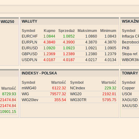
WALUTY
WSKAŹNI
WIG250
Symbol
Kupno
Sprzedaż
Maksimum
Minimum
Symbol
EURCHF
1.0844
1.0852
1.0860
1.0843
Inflacja C
EURPLN
4.3840
4.3900
4.3870
4.3870
Bezroboc
EURUSD
1.0920
1.0923
1.0921
1.0905
PKB
GBPUSD
1.2369
1.2389
1.2380
1.2379
Stopa ref.
USDPLN
4.0187
4.0187
4.0217
4.0134
WIBOR3
INDEKSY - POLSKA
TOWARY
Symbol
Wartość
Symbol
Wartość
Symbol
mWIG40
6122.32
NCIndex
229.32
Copper
Wartość
8729.93
WIG
79577.32
WIG20
2192.01
USOil
21474.84
WIG20lev
355.54
WIG30TR
5795.75
XAGUSD
21474.84
XAUUSD
10901.15