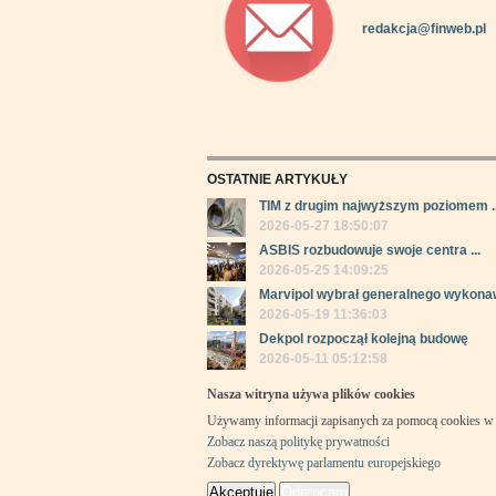
redakcja@finweb.pl
OSTATNIE ARTYKUŁY
TIM z drugim najwyższym poziomem ..
2026-05-27 18:50:07
ASBIS rozbudowuje swoje centra ...
2026-05-25 14:09:25
Marvipol wybrał generalnego wykonaw
2026-05-19 11:36:03
Dekpol rozpoczął kolejną budowę
2026-05-11 05:12:58
Nasza witryna używa plików cookies
Używamy informacji zapisanych za pomocą cookies w 
Zobacz naszą politykę prywatności
Zobacz dyrektywę parlamentu europejskiego
Akceptuję
Odrzucam