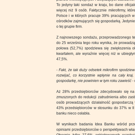
To jedyny taki sondaż w kraju, bo dane oficja
więcej niż 9 osób. Faktycznie mikrofirmy, k
Polsce i w których pracuje 39% pracujących w 
ośrodków zajmujących się gospodarką. Jedynie 
o tej grupie firm.
Z najnowszego sondażu, przeprowadzonego tel
do 25 września tego roku wynika, że prowadząc
połowa (52,7%) spodziewa się zwiększenia ob
kwartałem, ale wyraźnie więcej niż w ubiegły
47,5%.
-
Fakt, że tak duży odsetek mikrofirm spodzie
rozwijać, co korzystnie wpłynie na cały kra
gospodarkę, nie powinien w tym roku zawieść
- 
Aż 28% przedsiębiorców zdecydowało się na
zmuszonych do redukcji zatrudnienia albo zas
osób prowadzących działalność gospodarczą w
43% przedsiębiorców w stosunku do 37% w II 
banku nieco osłabła.
W wynikach badania Idea Banku wśród prze
opiniami przedsiębiorców o perspektywach włas