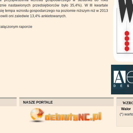
je przyspieszenia wzrostu gospodarczego w stosunku do roku
cznie nastawionych przedsiębiorców było 35,4%). W III kwartale
ą się tempa wzrostu gospodarczego na poziomie niższym niż w 2013
nowili oni zaledwie 13,4% ankietowanych.
 załączonym raporcie
NASZE PORTALE
WZR
Walor
OBROT
(*) warto