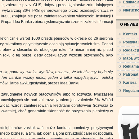
Edukacj
lne, zbierane przez GUS, dotyczą przedsiębiorstw zatrudniających
Nieruch
tóre wytwarzają 30% PKB generowanego przez przedsiębiorstwa w
kraju, znajdują się poza zainteresowaniem większości instytucji i
Grupa Idea Banku zbiera systematycznie szeroki zakres informacji
O FINWEB
Kontakt
efonicznie wśród 1000 przedsiębiorców w okresie od 26 sierpnia
Polityka
y mikrofirmy optymistycznie oceniają sytuację swoich firm. Ponad
rotów w stosunku do ubiegłego roku. To nieco mniej niż przed
Redakcj
m roku o tej porze, kiedy oczekujących wzrostu przychodów było
Mapa wit
Reklama
wa się poprawy swoich wyników, oznacza, że ich biznesy będą się
Patronat
j. Ten bardzo ważny motor, jeden z kilku napędzających polską
Kariera
mówi Jarosław Augustyniak, prezes Idea Banku.
Regulam
 zatrudnienie nowych pracowników albo to rozważa, tymczasem
tanawiających się nad taki rozwiązaniem jest zaledwie 2%. Wśród
idać wzrost zainteresowania kredytami obrotowymi (rozważa to
kwartale), choć generalnie skłonność do pożyczania pieniędzy w
dsiębiorców zaskakiwać może kontrast pomiędzy pozytywnymi
nego biznesu a tym, jak oceniają oni przyszłość całej gospodarki.