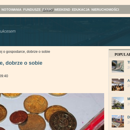
NOTOWANIA
FUNDUSZE
BANKI
WEEKEND
EDUKACJA
NIERUCHOMOŚCI
ej o gospodarce, dobrze o sobie
POPULA
e, dobrze o sobie
T
2
09:40
A
2
M
2
D
2