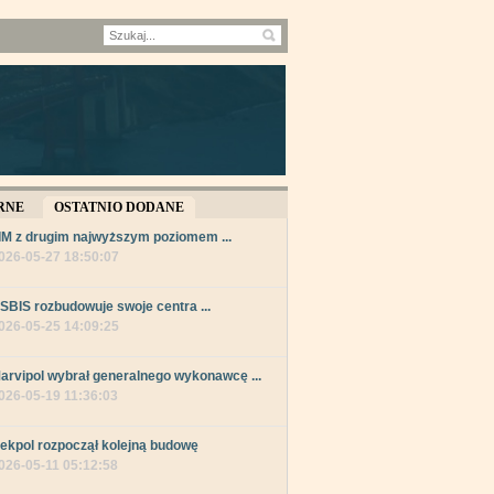
RNE
OSTATNIO DODANE
IM z drugim najwyższym poziomem ...
026-05-27 18:50:07
SBIS rozbudowuje swoje centra ...
026-05-25 14:09:25
arvipol wybrał generalnego wykonawcę ...
026-05-19 11:36:03
ekpol rozpoczął kolejną budowę
026-05-11 05:12:58