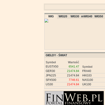
WIG
WIG20
WIG30
mWIG40
WIG50
GIEŁDY - ŚWIAT
Symbol
Wartość
EUSTX50
6541.47
Symbol
GER30
21474.84
FRA40
JPN225
21474.84
HKG33
SPX500
7746.61
NAS100
US30
21474.84
UK100