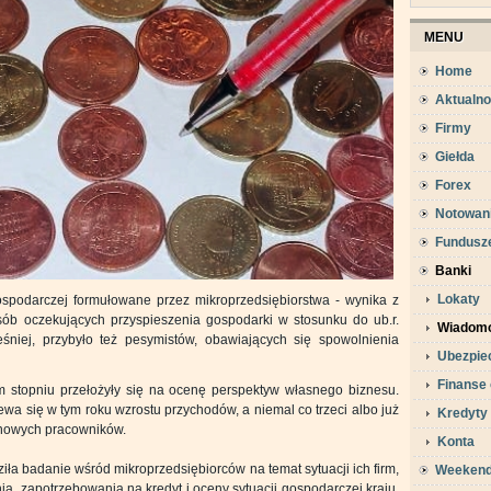
MENU
Home
Aktualno
Firmy
Giełda
Forex
Notowan
Fundusz
Banki
Lokaty
gospodarczej formułowane przez mikroprzedsiębiorstwa - wynika z
b oczekujących przyspieszenia gospodarki w stosunku do ub.r.
Wiadomo
niej, przybyło też pesymistów, obawiających się spowolnienia
Ubezpie
Finanse 
im stopniu przełożyły się na ocenę perspektyw własnego biznesu.
a się w tym roku wzrostu przychodów, a niemal co trzeci albo już
Kredyty
e nowych pracowników.
Konta
iła badanie wśród mikroprzedsiębiorców na temat sytuacji ich firm,
Weeken
ia, zapotrzebowania na kredyt i oceny sytuacji gospodarczej kraju.