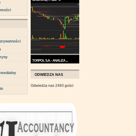
a
Trend na wykresie Grupy Kęty
omości
jest wzrostowy. ...
 prywatności
a
ryny
TORPOL S.A. - ANALIZA ...
Na przełomie sierpnia i
 medialny
września wykres Torpolu ...
ODWIEDZA NAS
Odwiedza nas 2493 gości
in