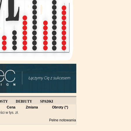
OSTY
DEBIUTY
SPADKI
Cena
Zmiana
Obroty (*)
Y
ści w tys. zł.
Pełne notowania