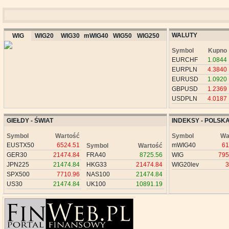
WALUTY
WIG
WIG20
WIG30
mWIG40
WIG50
WIG250
Symbol
Kupno
EURCHF
1.0844
EURPLN
4.3840
EURUSD
1.0920
GBPUSD
1.2369
USDPLN
4.0187
GIEŁDY - ŚWIAT
INDEKSY - POLSK
Symbol
Wartość
Symbol
Wa
EUSTX50
6524.51
mWIG40
61
Symbol
Wartość
GER30
21474.84
FRA40
8725.56
WIG
795
JPN225
21474.84
HKG33
21474.84
WIG20lev
3
SPX500
7710.96
NAS100
21474.84
US30
21474.84
UK100
10891.19