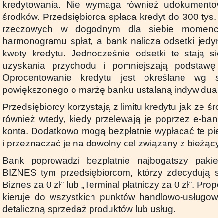
kredytowania. Nie wymaga również udokumento
środków. Przedsiębiorca spłaca kredyt do 300 tys
rzeczowych w dogodnym dla siebie momenci
harmonogramu spłat, a bank nalicza odsetki jedy
kwoty kredytu. Jednocześnie odsetki te stają s
uzyskania przychodu i pomniejszają podstawę
Oprocentowanie kredytu jest określane wg
powiększonego o marżę banku ustalaną indywidualn
Przedsiębiorcy korzystają z limitu kredytu jak ze 
również wtedy, kiedy przelewają je poprzez e-ban
konta. Dodatkowo mogą bezpłatnie wypłacać te p
i przeznaczać je na dowolny cel związany z bieżący
Bank poprowadzi bezpłatnie najbogatszy pak
BIZNES tym przedsiębiorcom, którzy zdecydują s
Biznes za 0 zł” lub „Terminal płatniczy za 0 zł”. Pro
kieruje do wszystkich punktów handlowo-usługow
detaliczną sprzedaż produktów lub usług.