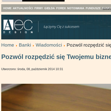
HOME
AKTUALNOŚCI
FIRMY
GIEŁDA
FOREX
NOTOWANIA
FUNDUSZE
BANKI
Home
Banki
Wiadomości
Pozwól rozpędzić si
Pozwól rozpędzić się Twojemu bizn
Utworzono: środa, 08, październik 2014 10:31