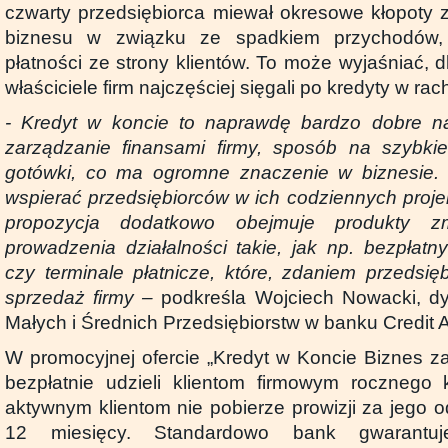
czwarty przedsiębiorca miewał okresowe kłopoty 
biznesu w związku ze spadkiem przychodów,
płatności ze strony klientów. To może wyjaśniać,
właściciele firm najczęściej sięgali po kredyty w r
- Kredyt w koncie to naprawdę bardzo dobre na
zarządzanie finansami firmy, sposób na szybkie
gotówki, co ma ogromne znaczenie w biznesie. C
wspierać przedsiębiorców w ich codziennych proje
propozycja dodatkowo obejmuje produkty zm
prowadzenia działalności takie, jak np. bezpłat
czy terminale płatnicze, które, zdaniem przedsię
sprzedaż firmy –
podkreśla Wojciech Nowacki, dy
Małych i Średnich Przedsiębiorstw w banku Credit A
W promocyjnej ofercie „Kredyt w Koncie Biznes za 
bezpłatnie udzieli klientom firmowym rocznego 
aktywnym klientom nie pobierze prowizji za jego 
12 miesięcy. Standardowo bank gwarantu