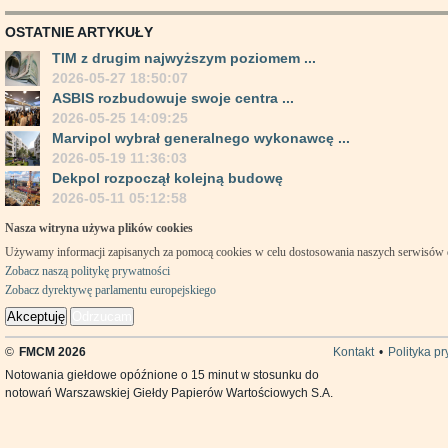
OSTATNIE ARTYKUŁY
TIM z drugim najwyższym poziomem ...
2026-05-27 18:50:07
ASBIS rozbudowuje swoje centra ...
2026-05-25 14:09:25
Marvipol wybrał generalnego wykonawcę ...
2026-05-19 11:36:03
Dekpol rozpoczął kolejną budowę
2026-05-11 05:12:58
Nasza witryna używa plików cookies
Używamy informacji zapisanych za pomocą cookies w celu dostosowania naszych serwisów
Zobacz naszą politykę prywatności
Zobacz dyrektywę parlamentu europejskiego
Akceptuję
Odrzucam
©
FMCM 2026
Kontakt
•
Polityka p
Notowania giełdowe opóźnione o 15 minut w stosunku do
notowań Warszawskiej Giełdy Papierów Wartościowych S.A.