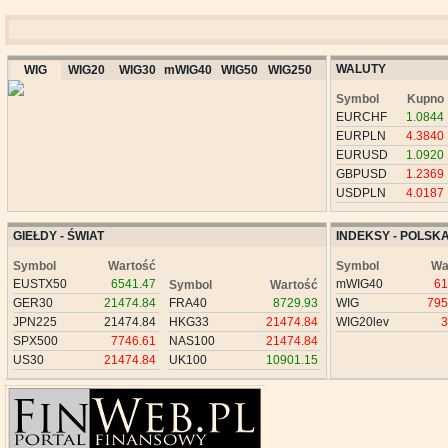
WALUTY
WIG
WIG20
WIG30
mWIG40
WIG50
WIG250
Symbol
Kupno
EURCHF
1.0844
EURPLN
4.3840
EURUSD
1.0920
GBPUSD
1.2369
USDPLN
4.0187
GIEŁDY - ŚWIAT
INDEKSY - POLSK
Symbol
Wartość
Symbol
Wa
EUSTX50
6541.47
mWIG40
61
Symbol
Wartość
GER30
21474.84
FRA40
8729.93
WIG
795
JPN225
21474.84
HKG33
21474.84
WIG20lev
3
SPX500
7746.61
NAS100
21474.84
US30
21474.84
UK100
10901.15