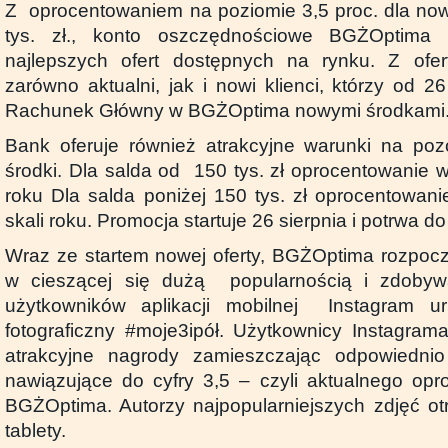
Z oprocentowaniem na poziomie 3,5 proc. dla no
tys. zł., konto oszczędnościowe BGŻOptima
najlepszych ofert dostępnych na rynku. Z ofe
zarówno aktualni, jak i nowi klienci, którzy od 26
Rachunek Główny w BGŻOptima nowymi środkami
Bank oferuje również atrakcyjne warunki na po
środki. Dla salda od 150 tys. zł oprocentowanie w
roku Dla salda poniżej 150 tys. zł oprocentowani
skali roku. Promocja startuje 26 sierpnia i potrwa do
Wraz ze startem nowej oferty, BGŻOptima rozpoc
w cieszącej się dużą popularnością i zdobyw
użytkowników aplikacji mobilnej Instagram u
fotograficzny #moje3ipół. Użytkownicy Instagra
atrakcyjne nagrody zamieszczając odpowiedni
nawiązujące do cyfry 3,5 – czyli aktualnego op
BGŻOptima. Autorzy najpopularniejszych zdjęć o
tablety.