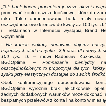
„
Tak bank kocha procentem jeszcze dłużej i więc
promować konto oszczędnościowe, które da zarob
roku. Takie oprocentowanie będą miały now
oszczędnościowe klientów do kwoty aż 100 tys. zł
i reklamach w Internecie wystąpią Brand H
Optymianie.
-
Na koniec wakacji ponownie dajemy naszy
najlepszych ofert na rynku - 3,5 proc. dla nowych
100 tys. zł.
– mówi Radosław Kozłowski, d
BGŻOptima.
– Pomnażanie pieniędzy n
oszczędnościowym to propozycja dla tych, którz
zysku przy elastycznym dostępie do swoich środk
Obok konkurencyjnego oprocentowania kont
BGŻOptima wyróżnia brak jakichkolwiek opłat
żadnych dodatkowych warunków może dokonać nie
bezpłatnych przelewów z konta i na konto w miesią