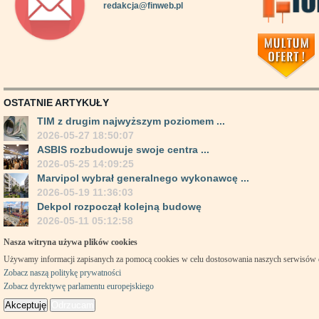
redakcja@finweb.pl
OSTATNIE ARTYKUŁY
TIM z drugim najwyższym poziomem ...
2026-05-27 18:50:07
ASBIS rozbudowuje swoje centra ...
2026-05-25 14:09:25
Marvipol wybrał generalnego wykonawcę ...
2026-05-19 11:36:03
Dekpol rozpoczął kolejną budowę
2026-05-11 05:12:58
Nasza witryna używa plików cookies
Używamy informacji zapisanych za pomocą cookies w celu dostosowania naszych serwisów
Zobacz naszą politykę prywatności
Zobacz dyrektywę parlamentu europejskiego
Akceptuję
Odrzucam