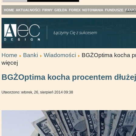
HOME
AKTUALNOŚCI
FIRMY
GIEŁDA
FOREX
NOTOWANIA
FUNDUSZE
BANKI
Home
Banki
Wiadomości
BGŻOptima kocha pr
więcej
BGŻOptima kocha procentem dłużej 
Utworzono: wtorek, 26, sierpień 2014 09:38