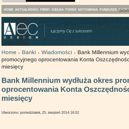
HOME
AKTUALNOŚCI
FIRMY
GIEŁDA
FOREX
NOTOWANIA
FUNDUSZE
BANKI
Home
Banki
Wiadomości
Bank Millennium wyd
promocyjnego oprocentowania Konta Oszczędnośc
miesięcy
Bank Millennium wydłuża okres pr
oprocentowania Konta Oszczędnoś
miesięcy
Utworzono: poniedziałek, 25, sierpień 2014 16:02