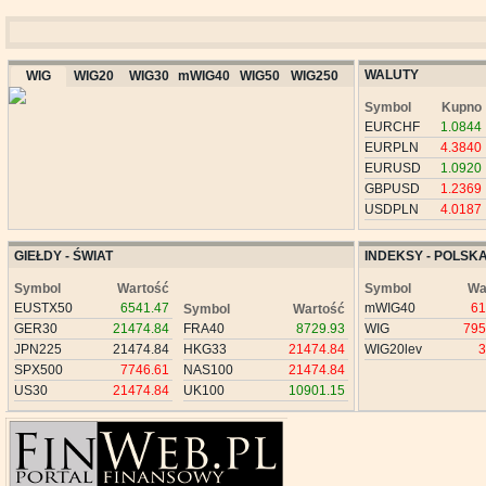
WALUTY
WIG
WIG20
WIG30
mWIG40
WIG50
WIG250
Symbol
Kupno
EURCHF
1.0844
EURPLN
4.3840
EURUSD
1.0920
GBPUSD
1.2369
USDPLN
4.0187
GIEŁDY - ŚWIAT
INDEKSY - POLSK
Symbol
Wartość
Symbol
Wa
EUSTX50
6541.47
mWIG40
61
Symbol
Wartość
GER30
21474.84
FRA40
8729.93
WIG
795
JPN225
21474.84
HKG33
21474.84
WIG20lev
3
SPX500
7746.61
NAS100
21474.84
US30
21474.84
UK100
10901.15