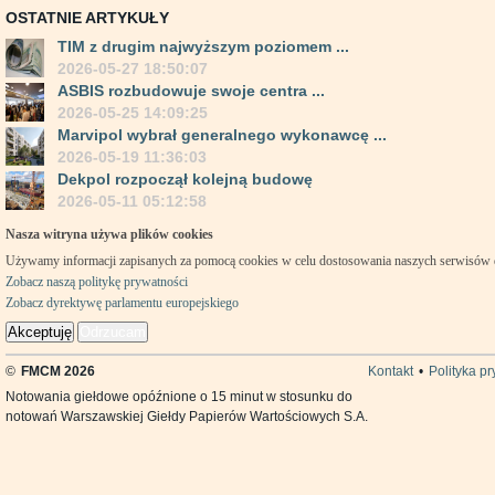
OSTATNIE ARTYKUŁY
TIM z drugim najwyższym poziomem ...
2026-05-27 18:50:07
ASBIS rozbudowuje swoje centra ...
2026-05-25 14:09:25
Marvipol wybrał generalnego wykonawcę ...
2026-05-19 11:36:03
Dekpol rozpoczął kolejną budowę
2026-05-11 05:12:58
Nasza witryna używa plików cookies
Używamy informacji zapisanych za pomocą cookies w celu dostosowania naszych serwisów
Zobacz naszą politykę prywatności
Zobacz dyrektywę parlamentu europejskiego
Akceptuję
Odrzucam
©
FMCM 2026
Kontakt
•
Polityka p
Notowania giełdowe opóźnione o 15 minut w stosunku do
notowań Warszawskiej Giełdy Papierów Wartościowych S.A.