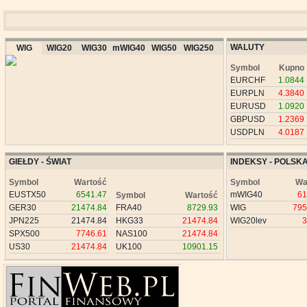
WALUTY
WIG
WIG20
WIG30
mWIG40
WIG50
WIG250
Symbol
Kupno
EURCHF
1.0844
EURPLN
4.3840
EURUSD
1.0920
GBPUSD
1.2369
USDPLN
4.0187
GIEŁDY - ŚWIAT
INDEKSY - POLSK
Symbol
Wartość
Symbol
Wa
EUSTX50
6541.47
mWIG40
61
Symbol
Wartość
GER30
21474.84
FRA40
8729.93
WIG
795
JPN225
21474.84
HKG33
21474.84
WIG20lev
3
SPX500
7746.61
NAS100
21474.84
US30
21474.84
UK100
10901.15