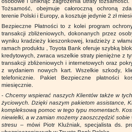
osobowe i uniknąć zagrożenia utraty tożsamości
Tożsamość, obejmuje całoroczną ochroną zda
terenie Polski i Europy, a kosztuje jedynie 2 zł mies
Bezpieczne Płatności to z kolei program ochron
transakcji zbliżeniowych, dokonanych przez oso
wyniku kradzieży kieszonkowej, kradzieży z włam
ramach produktu , Toyota Bank oferuje szybką bloka
kredytowych, zwraca wszelkie straty pieniężne z t
transakcji zbliżeniowych i internetowych oraz po
z wydaniem nowych kart. Wszelkie szkody, kl
telefonicznie. Pakiet Bezpieczne płatności ko
miesięcznie.
-
Chcemy wspierać naszych Klientów także w tych
życiowych. Dzięki naszym pakietom assistance, Kl
kompleksową pomoc w tego typu momentach. Koszt
niewielki, a w zamian możemy zaoszczędzić sobie 
stresu
– mówi Piotr Kluźniak, specjalista ds. p