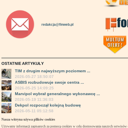
redakcja@finweb.pl
OSTATNIE ARTYKUŁY
TIM z drugim najwyższym poziomem ...
2026-05-27 18:50:07
ASBIS rozbudowuje swoje centra ...
2026-05-25 14:09:25
Marvipol wybrał generalnego wykonawcę ...
2026-05-19 11:36:03
Dekpol rozpoczął kolejną budowę
2026-05-11 05:12:58
Nasza witryna używa plików cookies
Używamy informacji zapisanych za pomocą cookies w celu dostosowania naszych serwisów