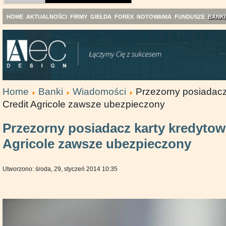
HOME
AKTUALNOŚCI
FIRMY
GIEŁDA
FOREX
NOTOWANIA
FUNDUSZE
BANKI
Home
Banki
Wiadomości
Przezorny posiadacz
Credit Agricole zawsze ubezpieczony
Przezorny posiadacz karty kredytow
Agricole zawsze ubezpieczony
Utworzono: środa, 29, styczeń 2014 10:35