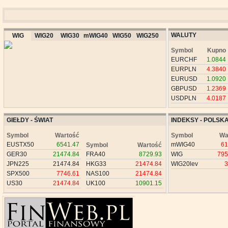
WALUTY
WIG
WIG20
WIG30
mWIG40
WIG50
WIG250
Symbol
Kupno
EURCHF
1.0844
EURPLN
4.3840
EURUSD
1.0920
GBPUSD
1.2369
USDPLN
4.0187
GIEŁDY - ŚWIAT
INDEKSY - POLSK
Symbol
Wartość
Symbol
Wa
EUSTX50
6541.47
mWIG40
61
Symbol
Wartość
GER30
21474.84
FRA40
8729.93
WIG
795
JPN225
21474.84
HKG33
21474.84
WIG20lev
3
SPX500
7746.61
NAS100
21474.84
US30
21474.84
UK100
10901.15