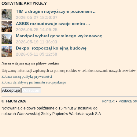
OSTATNIE ARTYKUŁY
TIM z drugim najwyższym poziomem ...
2026-05-27 18:50:07
ASBIS rozbudowuje swoje centra ...
2026-05-25 14:09:25
Marvipol wybrał generalnego wykonawcę ...
2026-05-19 11:36:03
Dekpol rozpoczął kolejną budowę
2026-05-11 05:12:58
Nasza witryna używa plików cookies
Używamy informacji zapisanych za pomocą cookies w celu dostosowania naszych serwisów
Zobacz naszą politykę prywatności
Zobacz dyrektywę parlamentu europejskiego
Akceptuję
Odrzucam
©
FMCM 2026
Kontakt
•
Polityka p
Notowania giełdowe opóźnione o 15 minut w stosunku do
notowań Warszawskiej Giełdy Papierów Wartościowych S.A.