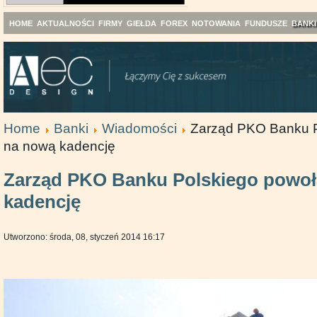
HOME
AKTUALNOŚCI
FIRMY
GIEŁDA
FOREX
NOTOWANIA
FUNDUSZE
BANKI
Home
Banki
Wiadomości
Zarząd PKO Banku P
na nową kadencję
Zarząd PKO Banku Polskiego powo
kadencję
Utworzono: środa, 08, styczeń 2014 16:17