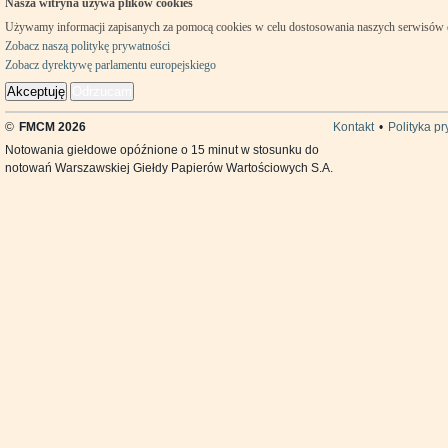
Nasza witryna używa plików cookies
Używamy informacji zapisanych za pomocą cookies w celu dostosowania naszych serwisów
Zobacz naszą politykę prywatności
Zobacz dyrektywę parlamentu europejskiego
Akceptuję
Odrzucam
©
FMCM 2026
Kontakt
•
Polityka p
Notowania giełdowe opóźnione o 15 minut w stosunku do
notowań Warszawskiej Giełdy Papierów Wartościowych S.A.