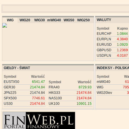
WALUTY
WIG
WIG20
WIG30
mWIG40
WIG50
WIG250
Symbol
Kupno
EURCHF
1.0844
EURPLN
4.3840
EURUSD
1.0920
GBPUSD
1.2369
USDPLN
4.0187
GIEŁDY - ŚWIAT
INDEKSY - POLSK
Symbol
Wartość
Symbol
Wa
EUSTX50
6541.47
mWIG40
61
Symbol
Wartość
GER30
21474.84
FRA40
8729.93
WIG
795
JPN225
21474.84
HKG33
21474.84
WIG20lev
3
SPX500
7746.61
NAS100
21474.84
US30
21474.84
UK100
10901.15