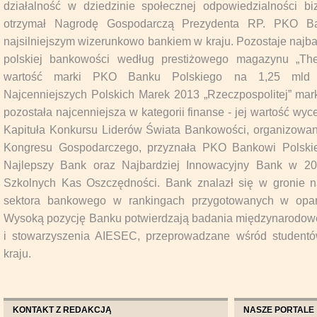
działalność w dziedzinie społecznej odpowiedzialności 
otrzymał Nagrodę Gospodarczą Prezydenta RP. PKO Ban
najsilniejszym wizerunkowo bankiem w kraju. Pozostaje najb
polskiej bankowości według prestiżowego magazynu „The
wartość marki PKO Banku Polskiego na 1,25 mld 
Najcenniejszych Polskich Marek 2013 „Rzeczpospolitej” m
pozostała najcenniejsza w kategorii finanse - jej wartość wyc
Kapituła Konkursu Liderów Świata Bankowości, organizowa
Kongresu Gospodarczego, przyznała PKO Bankowi Polskie
Najlepszy Bank oraz Najbardziej Innowacyjny Bank w 20
Szkolnych Kas Oszczędności. Bank znalazł się w gronie 
sektora bankowego w rankingach przygotowanych w oparc
Wysoką pozycję Banku potwierdzają badania międzynarodowe
i stowarzyszenia AIESEC, przeprowadzane wśród studentó
kraju.
KONTAKT Z REDAKCJĄ
NASZE PORTALE