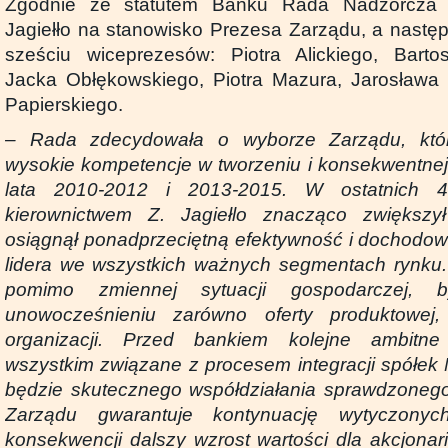
Zgodnie ze statutem Banku Rada Nadzorcza 
Jagiełło na stanowisko Prezesa Zarządu, a następ
sześciu wiceprezesów: Piotra Alickiego, Barto
Jacka Obłękowskiego, Piotra Mazura, Jarosława
Papierskiego.
– Rada zdecydowała o wyborze Zarządu, który
wysokie kompetencje w tworzeniu i konsekwentnej re
lata 2010-2012 i 2013-2015. W ostatnich 
kierownictwem Z. Jagiełlo znacząco zwiększył 
osiągnął ponadprzeciętną efektywność i dochodow
lidera we wszystkich ważnych segmentach rynku.
pomimo zmiennej sytuacji gospodarczej, b
unowocześnieniu zarówno oferty produktowej,
organizacji. Przed bankiem kolejne ambitn
wszystkim związane z procesem integracji spółe
będzie skutecznego współdziałania sprawdzonego
Zarządu gwarantuje kontynuację wytyczony
konsekwencji dalszy wzrost wartości dla akcjona