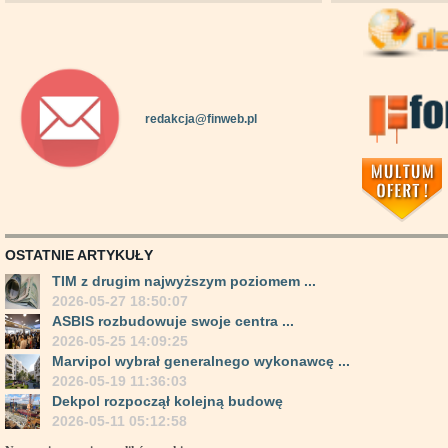
redakcja@finweb.pl
OSTATNIE ARTYKUŁY
TIM z drugim najwyższym poziomem ...
2026-05-27 18:50:07
ASBIS rozbudowuje swoje centra ...
2026-05-25 14:09:25
Marvipol wybrał generalnego wykonawcę ...
2026-05-19 11:36:03
Dekpol rozpoczął kolejną budowę
2026-05-11 05:12:58