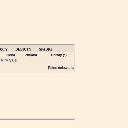
OSTY
DEBIUTY
SPADKI
Cena
Zmiana
Obroty (*)
Y
ści w tys. zł.
Pełne notowania