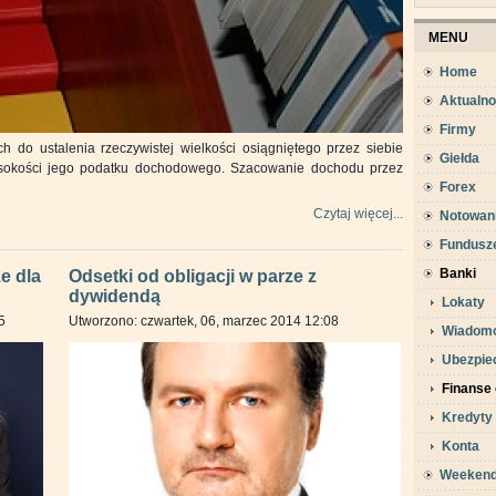
MENU
Home
Aktualno
Firmy
h do ustalenia rzeczywistej wielkości osiągniętego przez siebie
Giełda
sokości jego podatku dochodowego. Szacowanie dochodu przez
Forex
Czytaj więcej...
Notowan
Fundusz
Banki
e dla
Odsetki od obligacji w parze z
dywidendą
Lokaty
5
Utworzono: czwartek, 06, marzec 2014 12:08
Wiadomo
Ubezpie
Finanse 
Kredyty
Konta
Weeken