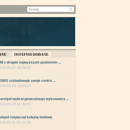
RNE
OSTATNIO DODANE
IM z drugim najwyższym poziomem ...
026-05-27 18:50:07
SBIS rozbudowuje swoje centra ...
026-05-25 14:09:25
arvipol wybrał generalnego wykonawcę ...
026-05-19 11:36:03
ekpol rozpoczął kolejną budowę
026-05-11 05:12:58