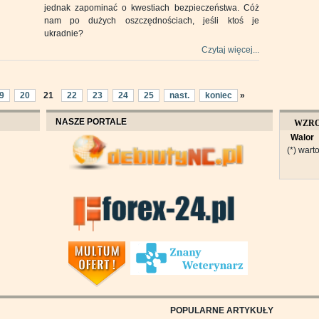
jednak zapominać o kwestiach bezpieczeństwa. Cóż
nam po dużych oszczędnościach, jeśli ktoś je
ukradnie?
Czytaj więcej...
9
20
21
22
23
24
25
nast.
koniec
»
NASZE PORTALE
WZR
Walor
OBROT
(*) warto
POPULARNE ARTYKUŁY