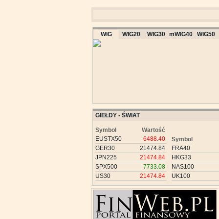
WIG
WIG20
WIG30
mWIG40
WIG50
GIEŁDY - ŚWIAT
Symbol
Wartość
EUSTX50
6488.40
Symbol
GER30
21474.84
FRA40
JPN225
21474.84
HKG33
SPX500
7733.08
NAS100
US30
21474.84
UK100