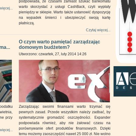
podpowiada, że czasami zamiast szukać bankomatu
warto skorzystać z usługi CashBack, czyli wypłaty
więcej...
pieniędzy w sklepie. Warto także ustanowić dyspozycję
na wypadek śmierci i ubezpieczyć swoją kartę
płatniczą.
Czytaj więcej...
O czym warto pamiętać zarządzając
ma...
domowym budżetem?
Utworzono: czwartek, 27, luty 2014 14:26
podatku
Zarządzając swoimi finansami warto trzymać się
ietnia,
pewnych zasad. Przede wszystkim należy zadbać, by
ne przy
systematycznie gromadzić oszczędności. Expander
podpowiada również, aby nie żałować czasu na
porównywanie ofert produktów finansowych. Dzięki
więcej...
temu możemy zaoszczędzić nawet 25 000 zł. Nie wolno