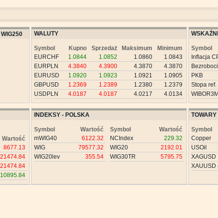
WALUTY
WSKAŹNI
WIG250
Symbol
Kupno
Sprzedaż
Maksimum
Minimum
Symbol
EURCHF
1.0844
1.0852
1.0860
1.0843
Inflacja C
EURPLN
4.3840
4.3900
4.3870
4.3870
Bezroboc
EURUSD
1.0920
1.0923
1.0921
1.0905
PKB
GBPUSD
1.2369
1.2389
1.2380
1.2379
Stopa ref.
USDPLN
4.0187
4.0187
4.0217
4.0134
WIBOR3
INDEKSY - POLSKA
TOWARY
Symbol
Wartość
Symbol
Wartość
Symbol
mWIG40
6122.32
NCIndex
229.32
Copper
Wartość
8677.13
WIG
79577.32
WIG20
2192.01
USOil
21474.84
WIG20lev
355.54
WIG30TR
5795.75
XAGUSD
21474.84
XAUUSD
10895.84