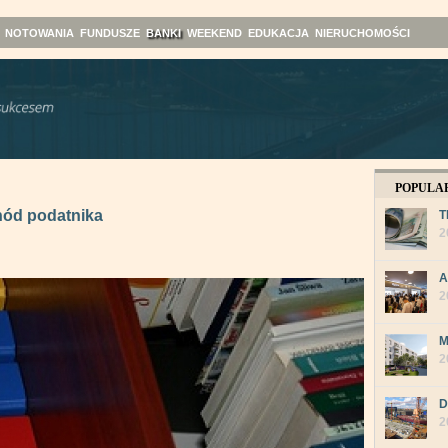
NOTOWANIA
FUNDUSZE
BANKI
WEEKEND
EDUKACJA
NIERUCHOMOŚCI
POPULA
ód podatnika
T
2
A
2
M
2
D
2