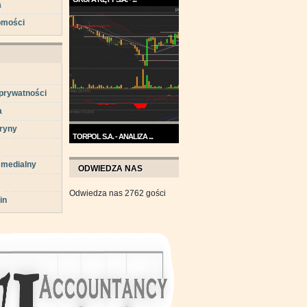
a
Trend na wykresie Grupy Kęty
omości
jest wzrostowy. ...
 prywatności
a
ryny
TORPOL S.A. - ANALIZA ...
Na przełomie sierpnia i
 medialny
września wykres Torpolu ...
ODWIEDZA NAS
Odwiedza nas 2762 gości
in