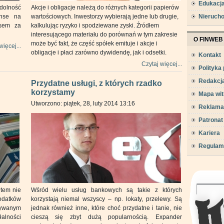
Edukacj
dolność
Akcje i obligacje należą do różnych kategorii papierów
anse na
wartościowych. Inwestorzy wybierają jedne lub drugie,
Nieruch
usem za
kalkulując ryzyko i spodziewane zyski. Źródłem
interesującego materiału do porównań w tym zakresie
O FINWEB
może być fakt, że część spółek emituje i akcje i
więcej...
obligacje i płaci zarówno dywidendę, jak i odsetki.
Kontakt
Czytaj więcej...
Polityka
Redakcj
Przydatne usługi, z których rzadko
korzystamy
Mapa wit
Utworzono: piątek, 28, luty 2014 13:16
Reklama
Patronat
Kariera
Regulam
łtem nie
Wśród wielu usług bankowych są takie z których
odatków
korzystają niemal wszyscy – np. lokaty, przelewy. Są
wywanym
jednak również inne, które choć przydatne i tanie, nie
alności
cieszą się zbyt dużą popularnością. Expander