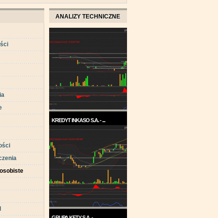
ANALIZY TECHNICZNE
ści
ia
e
KREDYT INKASO S.A. - ...
Pod koniec roku 2017, a w
każdym razie w ...
ści
czenia
osobiste
d
GRUPA KĘTY S.A. - ...