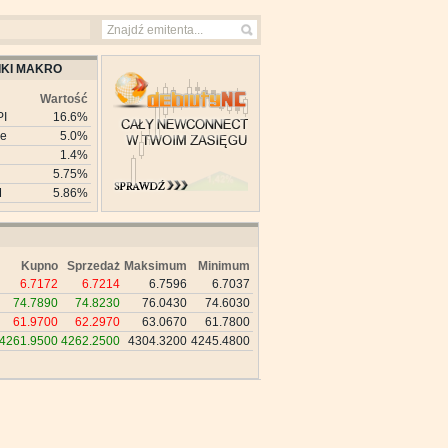
KI MAKRO
Wartość
PI
16.6%
ie
5.0%
1.4%
5.75%
M
5.86%
Kupno
Sprzedaż
Maksimum
Minimum
6.7172
6.7214
6.7596
6.7037
74.7890
74.8230
76.0430
74.6030
61.9700
62.2970
63.0670
61.7800
4261.9500
4262.2500
4304.3200
4245.4800