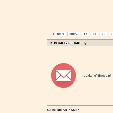
«
start
poprz.
16
17
18
1
KONTAKT Z REDAKCJĄ
redakcja@finweb.pl
OSTATNIE ARTYKUŁY