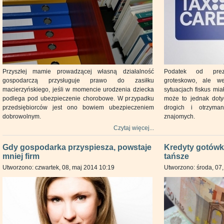
Przyszłej mamie prowadzącej własną działalność
Podatek od prez
gospodarczą przysługuje prawo do zasiłku
groteskowo, ale w
macierzyńskiego, jeśli w momencie urodzenia dziecka
sytuacjach fiskus mi
podlega pod ubezpieczenie chorobowe. W przypadku
może to jednak doty
przedsiębiorców jest ono bowiem ubezpieczeniem
drogich i otrzyma
dobrowolnym.
znajomych.
Czytaj więcej...
Gdy gospodarka przyspiesza, powstaje
Kredyty gotówk
mniej firm
tańsze
Utworzono: czwartek, 08, maj 2014 10:19
Utworzono: środa, 07