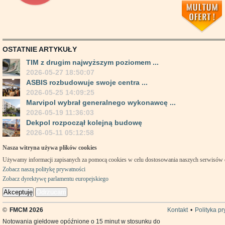
OSTATNIE ARTYKUŁY
TIM z drugim najwyższym poziomem ...
2026-05-27 18:50:07
ASBIS rozbudowuje swoje centra ...
2026-05-25 14:09:25
Marvipol wybrał generalnego wykonawcę ...
2026-05-19 11:36:03
Dekpol rozpoczął kolejną budowę
2026-05-11 05:12:58
Nasza witryna używa plików cookies
Używamy informacji zapisanych za pomocą cookies w celu dostosowania naszych serwisów
Zobacz naszą politykę prywatności
Zobacz dyrektywę parlamentu europejskiego
Akceptuję
Odrzucam
©
FMCM 2026
Kontakt
•
Polityka p
Notowania giełdowe opóźnione o 15 minut w stosunku do