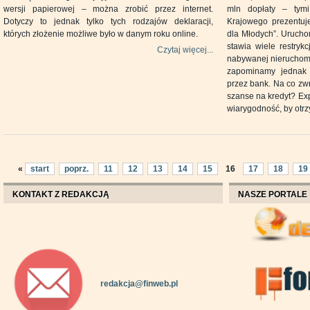
wersji papierowej – można zrobić przez internet.
mln dopłaty – tym
Dotyczy to jednak tylko tych rodzajów deklaracji,
Krajowego prezentuj
których złożenie możliwe było w danym roku online.
dla Młodych”. Uruch
stawia wiele restrykc
Czytaj więcej...
nabywanej nieruchomo
zapominamy jednak
przez bank. Na co zw
szanse na kredyt? Exp
wiarygodność, by otrz
«
start
poprz.
11
12
13
14
15
16
17
18
19
KONTAKT Z REDAKCJĄ
NASZE PORTALE
redakcja@finweb.pl