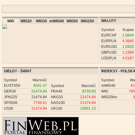
WALUTY
WIG
WIG20
WIG30
mWIG40
WIG50
WIG250
Symbol
Kupno
EURCHF
1.0844
EURPLN
4.3840
EURUSD
1.0920
GBPUSD
1.2369
USDPLN
4.0187
GIEŁDY - ŚWIAT
INDEKSY - POLSK
Symbol
Wartość
Symbol
Wa
EUSTX50
6541.47
mWIG40
61
Symbol
Wartość
GER30
21474.84
FRA40
8729.93
WIG
795
JPN225
21474.84
HKG33
21474.84
WIG20lev
3
SPX500
7746.61
NAS100
21474.84
US30
21474.84
UK100
10901.15