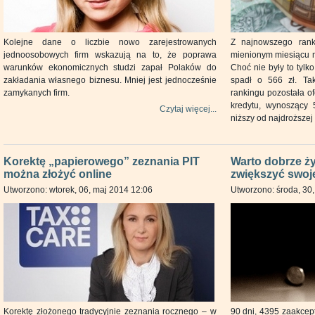
Kolejne dane o liczbie nowo zarejestrowanych
Z najnowszego ran
jednoosobowych firm wskazują na to, że poprawa
mienionym miesiącu n
warunków ekonomicznych studzi zapał Polaków do
Choć nie były to tylko
zakładania własnego biznesu. Mniej jest jednocześnie
spadł o 566 zł. Ta
zamykanych firm.
rankingu pozostała o
kredytu, wynoszący 
Czytaj więcej...
niższy od najdroższej 
Korektę „papierowego” zeznania PIT
Warto dobrze żyć
można złożyć online
zwiększyć swoje
Utworzono: wtorek, 06, maj 2014 12:06
Utworzono: środa, 30,
Korektę złożonego tradycyjnie zeznania rocznego – w
90 dni, 4395 zaakce