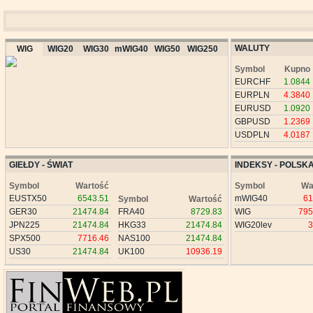
WALUTY
WIG
WIG20
WIG30
mWIG40
WIG50
WIG250
Symbol
Kupno
EURCHF
1.0844
EURPLN
4.3840
EURUSD
1.0920
GBPUSD
1.2369
USDPLN
4.0187
GIEŁDY - ŚWIAT
INDEKSY - POLSK
Symbol
Wartość
Symbol
Wa
EUSTX50
6543.51
mWIG40
61
Symbol
Wartość
GER30
21474.84
FRA40
8729.83
WIG
795
JPN225
21474.84
HKG33
21474.84
WIG20lev
3
SPX500
7716.46
NAS100
21474.84
US30
21474.84
UK100
10936.19