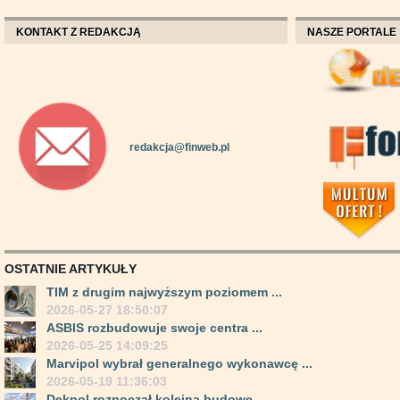
KONTAKT Z REDAKCJĄ
NASZE PORTALE
redakcja@finweb.pl
OSTATNIE ARTYKUŁY
TIM z drugim najwyższym poziomem ...
2026-05-27 18:50:07
ASBIS rozbudowuje swoje centra ...
2026-05-25 14:09:25
Marvipol wybrał generalnego wykonawcę ...
2026-05-19 11:36:03
Dekpol rozpoczął kolejną budowę