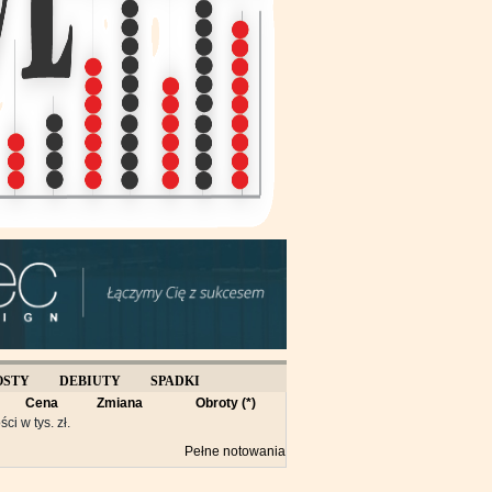
OSTY
DEBIUTY
SPADKI
Cena
Zmiana
Obroty (*)
Y
ści w tys. zł.
Pełne notowania