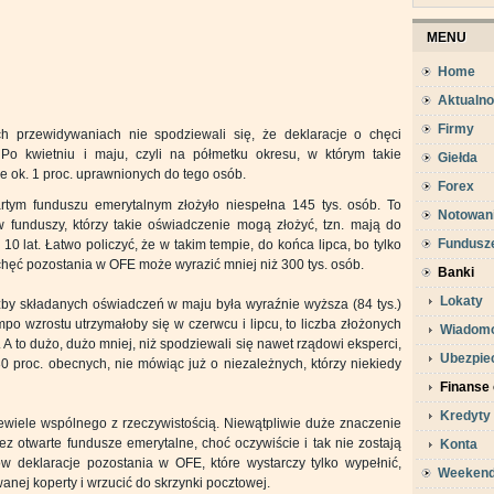
MENU
Home
Aktualno
Firmy
h przewidywaniach nie spodziewali się, że deklaracje o chęci
Po kwietniu i maju, czyli na półmetku okresu, w którym takie
Giełda
e ok. 1 proc. uprawnionych do tego osób.
Forex
tym funduszu emerytalnym złożyło niespełna 145 tys. osób. To
Notowan
 funduszy, którzy takie oświadczenie mogą złożyć, tzn. mają do
Fundusz
0 lat. Łatwo policzyć, że w takim tempie, do końca lipca, bo tylko
chęć pozostania w OFE może wyrazić mniej niż 300 tys. osób.
Banki
Lokaty
zby składanych oświadczeń w maju była wyraźnie wyższa (84 tys.)
empo wzrostu utrzymałoby się w czerwcu i lipcu, to liczba złożonych
Wiadomo
ł. A to dużo, dużo mniej, niż spodziewali się nawet rządowi eksperci,
Ubezpie
30 proc. obecnych, nie mówiąc już o niezależnych, którzy niekiedy
Finanse 
Kredyty
ewiele wspólnego z rzeczywistością. Niewątpliwie duże znaczenie
z otwarte fundusze emerytalne, choć oczywiście i tak nie zostają
Konta
ów deklaracje pozostania w OFE, które wystarczy tylko wypełnić,
Weeken
nej koperty i wrzucić do skrzynki pocztowej.