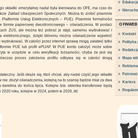
Edukacj
ego składki emerytalnej nadal była kierowana do OFE, ma czas do
Nieruch
akcie Zakład Ubezpieczeń Społecznych. Można to zrobić pisemnie
(na Platformie Usług Elektronicznych – PUE). Pisemnie formalności
O FINWEB
 w formie papierowej dwustronicowego – oświadczenia. W postaci
kach ZUS, ale można też pobrać je stąd, samemu wydrukować i
Kontakt
za elektronicznego, dzięki któremu można oświadczenie wypełnić
e wydrukować. W całości przez internet sprawę mogą załatwić tylko
Polityka
tformie PUE lub profil ePUAP. W PUE konto założyć może sobie
Redakcj
zyta w urzędzie w celu weryfikacji tożsamości, chyba że jest się
ówczas proces założenia profilu odbywa się w całości drogą
Mapa wit
Reklama
Patronat
tateczny. Jeśli okaże się, ktoś chciał, aby nadal część jego składki
 nie złożył oświadczenia, kolejną na to szansę będzie miał za dwa
Kariera
ku kwietnia do końca lipca. Kolejne tzw. okienka transferowe będą
Regulam
w 2020 roku, kolejne w 2024, potem w 2028, itd.