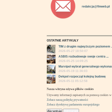
redakcja@finweb.pl
OSTATNIE ARTYKUŁY
TIM z drugim najwyższym poziomem ..
2026-05-27 18:50:07
ASBIS rozbudowuje swoje centra ...
2026-05-25 14:09:25
Marvipol wybrał generalnego wykonaw
2026-05-19 11:36:03
Dekpol rozpoczął kolejną budowę
2026-05-11 05:12:58
Nasza witryna używa plików cookies
Używamy informacji zapisanych za pomocą cookies w 
Zobacz naszą politykę prywatności
Zobacz dyrektywę parlamentu europejskiego
Akceptuję
Odrzucam