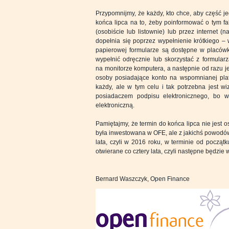
Przypomnijmy, że każdy, kto chce, aby część j
końca lipca na to, żeby poinformować o tym f
(osobiście lub listownie) lub przez internet 
dopełnia się poprzez wypełnienie krótkiego –
papierowej formularze są dostępne w placów
wypełnić odręcznie lub skorzystać z formular
na monitorze komputera, a następnie od razu j
osoby posiadające konto na wspomnianej pla
każdy, ale w tym celu i tak potrzebna jest wi
posiadaczem podpisu elektronicznego, bo w
elektroniczną.
Pamiętajmy, że termin do końca lipca nie jest os
była inwestowana w OFE, ale z jakichś powodów
lata, czyli w 2016 roku, w terminie od począt
otwierane co cztery lata, czyli następne będzie 
Bernard Waszczyk, Open Finance