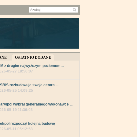
RNE
OSTATNIO DODANE
IM z drugim najwyższym poziomem ...
026-05-27 18:50:07
SBIS rozbudowuje swoje centra ...
026-05-25 14:09:25
arvipol wybrał generalnego wykonawcę ...
026-05-19 11:36:03
ekpol rozpoczął kolejną budowę
026-05-11 05:12:58