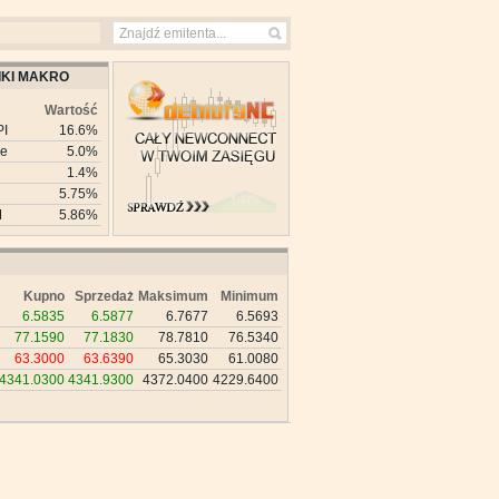
KI MAKRO
Wartość
PI
16.6%
ie
5.0%
1.4%
5.75%
M
5.86%
Kupno
Sprzedaż
Maksimum
Minimum
6.5835
6.5877
6.7677
6.5693
77.1590
77.1830
78.7810
76.5340
63.3000
63.6390
65.3030
61.0080
4341.0300
4341.9300
4372.0400
4229.6400