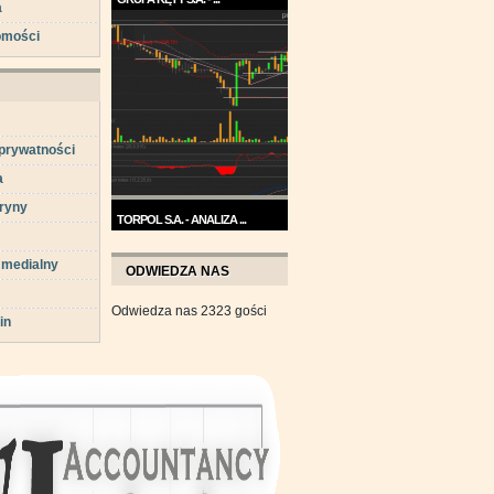
a
Trend na wykresie Grupy Kęty
omości
jest wzrostowy. ...
 prywatności
a
ryny
TORPOL S.A. - ANALIZA ...
Na przełomie sierpnia i
 medialny
września wykres Torpolu ...
ODWIEDZA NAS
Odwiedza nas 2323 gości
in