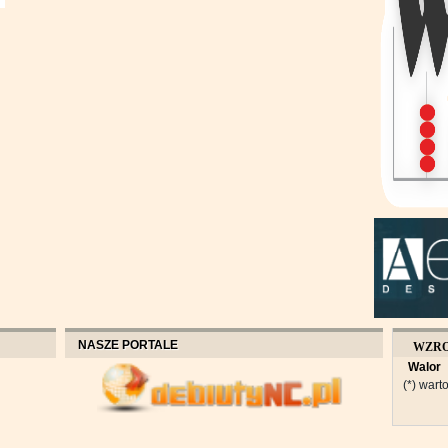
NASZE PORTALE
WZR
Walor
OBROT
(*) warto