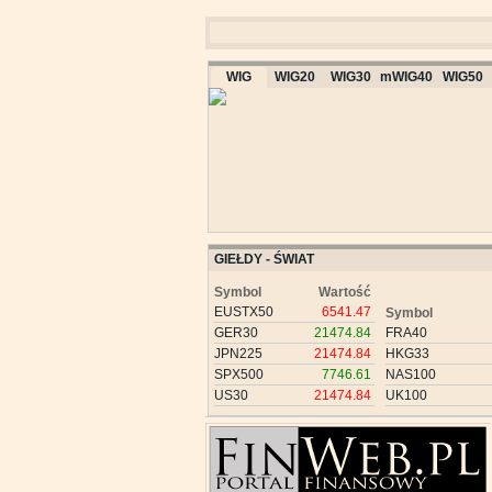
WIG
WIG20
WIG30
mWIG40
WIG50
GIEŁDY - ŚWIAT
Symbol
Wartość
EUSTX50
6541.47
Symbol
GER30
21474.84
FRA40
JPN225
21474.84
HKG33
SPX500
7746.61
NAS100
US30
21474.84
UK100