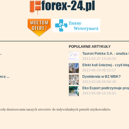
POPULARNE ARTYKUŁY
.
Tauron Polska S.A. - analiza 
2013-03-27 14:44:34
Efekt kuli śnieżnej - czyli kłop
2013-06-19 06:13:17
cę ...
Dywidenda w BZ WBK?
2013-03-08 08:58:28
Eko Export podtrzymuje pro
2013-05-06 10:18:01
celu dostosowania naszych serwisów do indywidualnych potrzeb użytkowników.