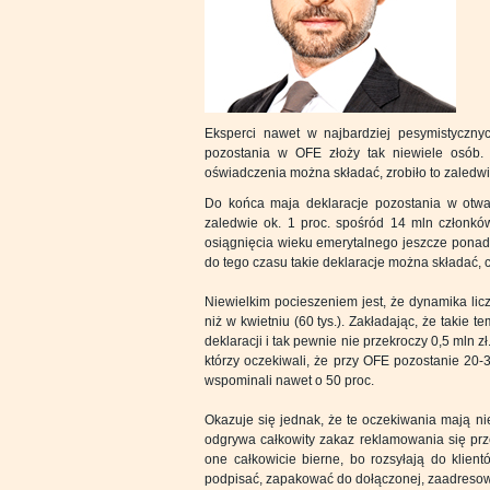
Eksperci nawet w najbardziej pesymistycznyc
pozostania w OFE złoży tak niewiele osób. 
oświadczenia można składać, zrobiło to zaledwi
Do końca maja deklaracje pozostania w otwar
zaledwie ok. 1 proc. spośród 14 mln członków
osiągnięcia wieku emerytalnego jeszcze ponad 1
do tego czasu takie deklaracje można składać, 
Niewielkim pocieszeniem jest, że dynamika lic
niż w kwietniu (60 tys.). Zakładając, że takie t
deklaracji i tak pewnie nie przekroczy 0,5 mln z
którzy oczekiwali, że przy OFE pozostanie 20-
wspominali nawet o 50 proc.
Okazuje się jednak, że te oczekiwania mają ni
odgrywa całkowity zakaz reklamowania się prze
one całkowicie bierne, bo rozsyłają do klient
podpisać, zapakować do dołączonej, zaadresowa