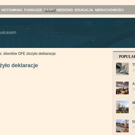
NOTOWANIA
FUNDUSZE
BANKI
WEEKEND
EDUKACJA
NIERUCHOMOŚCI
oc. klientów OFE złożyło deklaracje
POPULA
żyło deklaracje
T
2
A
2
M
2
D
2