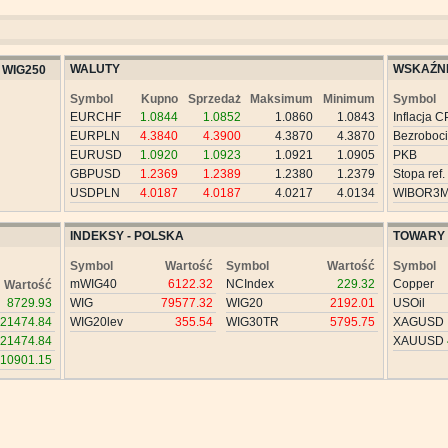
WALUTY
WSKAŹNI
WIG250
Symbol
Kupno
Sprzedaż
Maksimum
Minimum
Symbol
EURCHF
1.0844
1.0852
1.0860
1.0843
Inflacja C
EURPLN
4.3840
4.3900
4.3870
4.3870
Bezroboc
EURUSD
1.0920
1.0923
1.0921
1.0905
PKB
GBPUSD
1.2369
1.2389
1.2380
1.2379
Stopa ref.
USDPLN
4.0187
4.0187
4.0217
4.0134
WIBOR3
INDEKSY - POLSKA
TOWARY
Symbol
Wartość
Symbol
Wartość
Symbol
mWIG40
6122.32
NCIndex
229.32
Copper
Wartość
8729.93
WIG
79577.32
WIG20
2192.01
USOil
21474.84
WIG20lev
355.54
WIG30TR
5795.75
XAGUSD
21474.84
XAUUSD
10901.15