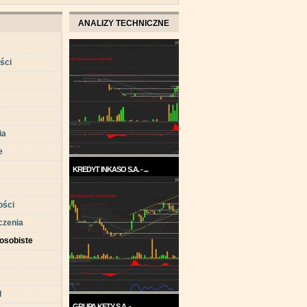
ANALIZY TECHNICZNE
ści
ia
e
KREDYT INKASO S.A. - ...
Pod koniec roku 2017, a w
każdym razie w ...
ści
czenia
osobiste
d
GRUPA KĘTY S.A. - ...