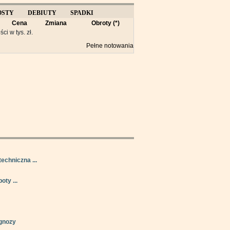
OSTY
DEBIUTY
SPADKI
Cena
Zmiana
Obroty (*)
Y
ści w tys. zł.
Pełne notowania
techniczna ...
oty ...
gnozy