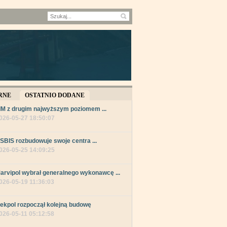
RNE
OSTATNIO DODANE
IM z drugim najwyższym poziomem ...
026-05-27 18:50:07
SBIS rozbudowuje swoje centra ...
026-05-25 14:09:25
arvipol wybrał generalnego wykonawcę ...
026-05-19 11:36:03
ekpol rozpoczął kolejną budowę
026-05-11 05:12:58