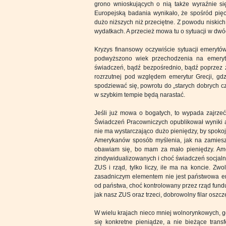
grono wnioskujących o nią także wyraźnie si
Europejską badania wynikało, że spośród pięc
dużo niższych niż przeciętne. Z powodu niskic
wydatkach. A przecież mowa tu o sytuacji w dwó
Kryzys finansowy oczywiście sytuacji emerytów
podwyższono wiek przechodzenia na emerytur
świadczeń, bądź bezpośrednio, bądź poprzez zw
rozrzutnej pod względem emerytur Grecji, gdz
spodziewać się, powrotu do „starych dobrych cz
w szybkim tempie będą narastać.
Jeśli już mowa o bogatych, to wypada zajrzeć
Świadczeń Pracowniczych opublikował wyniki ank
nie ma wystarczająco dużo pieniędzy, by spokoj
Amerykanów sposób myślenia, jak na zamiesz
obawiam się, bo mam za mało pieniędzy. Ame
zindywidualizowanych i choć świadczeń socjalny
ZUS i rząd, tylko liczy, ile ma na koncie. 
zasadniczym elementem nie jest państwowa eme
od państwa, choć kontrolowany przez rząd fundu
jak nasz ZUS oraz trzeci, dobrowolny filar oszc
W wielu krajach nieco mniej wolnorynkowych, g
się konkretne pieniądze, a nie bieżące tran