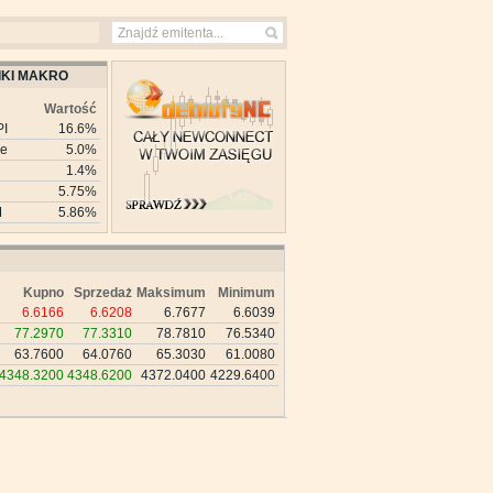
KI MAKRO
Wartość
PI
16.6%
ie
5.0%
1.4%
5.75%
M
5.86%
Kupno
Sprzedaż
Maksimum
Minimum
6.6166
6.6208
6.7677
6.6039
77.2970
77.3310
78.7810
76.5340
63.7600
64.0760
65.3030
61.0080
4348.3200
4348.6200
4372.0400
4229.6400