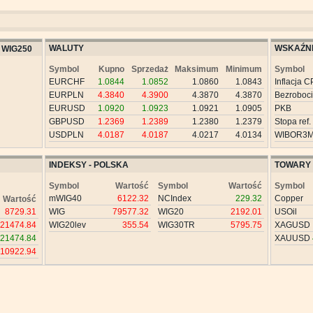
WALUTY
WSKAŹNI
WIG250
Symbol
Kupno
Sprzedaż
Maksimum
Minimum
Symbol
EURCHF
1.0844
1.0852
1.0860
1.0843
Inflacja C
EURPLN
4.3840
4.3900
4.3870
4.3870
Bezroboc
EURUSD
1.0920
1.0923
1.0921
1.0905
PKB
GBPUSD
1.2369
1.2389
1.2380
1.2379
Stopa ref.
USDPLN
4.0187
4.0187
4.0217
4.0134
WIBOR3
INDEKSY - POLSKA
TOWARY
Symbol
Wartość
Symbol
Wartość
Symbol
mWIG40
6122.32
NCIndex
229.32
Copper
Wartość
8729.31
WIG
79577.32
WIG20
2192.01
USOil
21474.84
WIG20lev
355.54
WIG30TR
5795.75
XAGUSD
21474.84
XAUUSD
10922.94