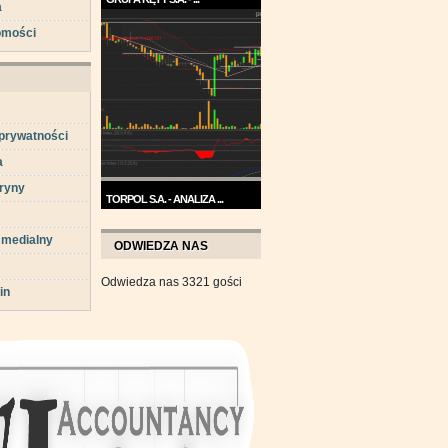
a
Trend na wykresie Grupy Kęty
omości
jest wzrostowy. ...
 prywatności
a
ryny
TORPOL S.A. - ANALIZA ...
Na przełomie sierpnia i
 medialny
września wykres Torpolu ...
ODWIEDZA NAS
Odwiedza nas 3321 gości
in