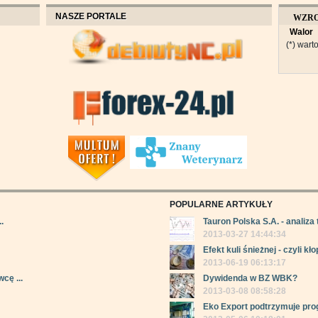
NASZE PORTALE
WZR
Walor
OBROT
(*) warto
POPULARNE ARTYKUŁY
.
Tauron Polska S.A. - analiza 
2013-03-27 14:44:34
Efekt kuli śnieżnej - czyli kłop
2013-06-19 06:13:17
cę ...
Dywidenda w BZ WBK?
2013-03-08 08:58:28
Eko Export podtrzymuje pro