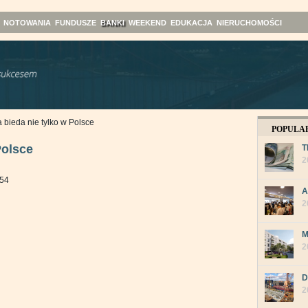
NOTOWANIA
FUNDUSZE
BANKI
WEEKEND
EDUKACJA
NIERUCHOMOŚCI
 bieda nie tylko w Polsce
POPULA
Polsce
T
2
:54
A
2
M
2
D
2