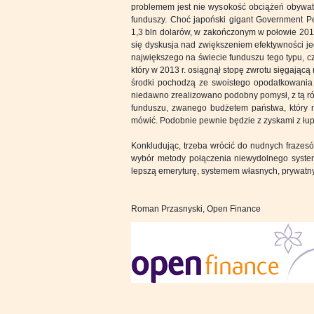
problemem jest nie wysokość obciążeń obywate
funduszy. Choć japoński gigant Government P
1,3 bln dolarów, w zakończonym w połowie 2013
się dyskusja nad zwiększeniem efektywności je
największego na świecie funduszu tego typu,
który w 2013 r. osiągnął stopę zwrotu sięgając
środki pochodzą ze swoistego opodatkowania
niedawno zrealizowano podobny pomysł, z tą ró
funduszu, zwanego budżetem państwa, który na
mówić. Podobnie pewnie będzie z zyskami z łupk
Konkludując, trzeba wrócić do nudnych frazesów
wybór metody połączenia niewydolnego syst
lepszą emeryturę, systemem własnych, prywatn
Roman Przasnyski, Open Finance