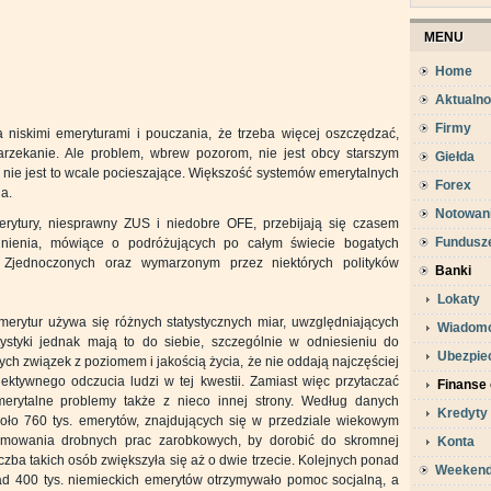
MENU
Home
Aktualno
Firmy
 niskimi emeryturami i pouczania, że trzeba więcej oszczędzać,
narzekanie. Ale problem, wbrew pozorom, nie jest obcy starszym
Giełda
I nie jest to wcale pocieszające. Większość systemów emerytalnych
Forex
a.
Notowan
ytury, niesprawny ZUS i niedobre OFE, przebijają się czasem
Fundusz
hnienia, mówiące o podróżujących po całym świecie bogatych
 Zjednoczonych oraz wymarzonym przez niektórych polityków
Banki
Lokaty
ytur używa się różnych statystycznych miar, uwzględniających
Wiadomo
tystyki jednak mają to do siebie, szczególnie w odniesieniu do
Ubezpie
ych związek z poziomem i jakością życia, że nie oddają najczęściej
iektywnego odczucia ludzi w tej kwestii. Zamiast więc przytaczać
Finanse 
erytalne problemy także z nieco innej strony. Według danych
Kredyty
koło 760 tys. emerytów, znajdujących się w przedziale wiekowym
jmowania drobnych prac zarobkowych, by dorobić do skromnej
Konta
iczba takich osób zwiększyła się aż o dwie trzecie. Kolejnych ponad
Weeken
ad 400 tys. niemieckich emerytów otrzymywało pomoc socjalną, a