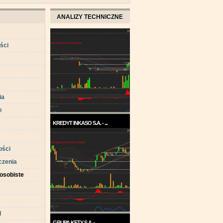
ANALIZY TECHNICZNE
ści
ia
e
KREDYT INKASO S.A. - ...
Pod koniec roku 2017, a w
każdym razie w ...
ści
czenia
osobiste
d
GRUPA KĘTY S.A. - ...