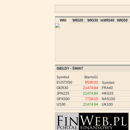
WIG
WIG20
WIG30
mWIG40
WIG50
GIEŁDY - ŚWIAT
Symbol
Wartość
EUSTX50
6536.52
Symbol
GER30
21474.84
FRA40
JPN225
21474.84
HKG33
SPX500
7728.15
NAS100
US30
21474.84
UK100