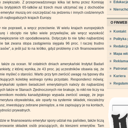
Edukacj
ę zwiększało. Z przeprowadzonego kilka lat temu przez Komisję
iu brytyjskich 65-latków aż trzech musi utrzymać się z dochodów
Nieruch
h emerytur muszą oni oszczędzać na jedzeniu i innych codziennych
ch najbogatszych krajach Europy.
O FINWEB
 nie poprawił, a wręcz przeciwnie. W wielu krajach europejskich
Kontakt
ę i obcięto nie tylko wiele przywilejów, ale wręcz wysokość
iększenie ich opodatkowania. Dotyczyło to nie tylko najbardziej
Polityka
ie tak zwana stopa zastąpienia sięgała 96 proc. I raczej trudno
Redakcj
asów”, a jeśli już to na krótko, gdyż problemy z ich finansowaniem
Mapa wit
Reklama
 także za ocean. W ostatnich dniach amerykański Instytut Badań
Patronat
iety, z której wynika, że 43 proc. jej uczestników obawia się, że
nie myśleć o starości. Warto przy tym zwrócić uwagę na typowy dla
Kariera
kujących kolebkę wolnego rynku przystało. Respondenci mówią:
Regulam
rykański system świadczeń emerytalnych należy do najbardziej
ch także w Stanach Zjednoczonych nie brakuje, to nikt nie liczy na
Zwolennikom modelu kanadyjskiego wypada zwrócić uwagę, że jego
rytura obywatelska, ale oparty na systemie składek, niezależny
sz, inwestujący zebrane pieniądze, a nie zapisujący je na kontach,
zędności prywatnych.
dzie w finansowaniu emerytur spory udział ma państwo, także liczą
sferowanie składek osób pracujących, do kieszeni emerytów. Tam