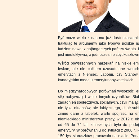
Być może wielu z nas ma już dość straszenia
traktując te argumenty jako typowo polskie 
ludziom nawet z najbogatszych państw świata. 
jest nieefektywna, a jednocześnie zbyt kosztown
Wśród powszechnych narzekań na niskie emer
tęskne, ale nie całkiem uzasadnione westc
emerytach z Niemiec, Japonii, czy Stanów
kanadyjskim modelu emerytur obywatelskich.
Do międzynarodowych porównań wysokości emer
siłę nabywczą i wiele innych czynników. Sta
zagadnień społecznych, socjalnych, czyli mając
nie tylko niuansów, ale faktycznego, choć sub
zimne dane z tabelek, warto spojrzeć na em
niemieckiego ministerstwa pracy, w 2012 r. o
od 65 do 74 lat, zmuszonych było do pode
emerytury. W porównaniu do sytuacji z 2000 r. l
150 tys. staruszków pracowało na etacie. Pon