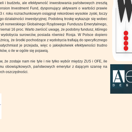
li i budżetu, ale efektywność inwestowania państwowych zresztą
ension Investment Fund, dysponujący aktywami o wartości prawie
 r. roku rozrachunkowym osiągnął rekordowo wysokie zyski, toczy
go działalności inwestycyjnej. Podobną troskę wykazuje się wobec
 czyli norweskiego Globalnego Rządowego Funduszu Emerytalnego,
ą niemal 16 proc. Warto zwrócić uwagę, że podobny fundusz, którego
 wydobycia surowców, posiada również Rosja. W Polsce dopiero
żnicą, że środki pochodzące z wydobycia trafiają do specyficznego
tychmiast je przejada, więc o jakiejkolwiek efektywności trudno
ów, o ile w ogóle się pojawią.
, że zostaje nam nie tyle i nie tylko wybór między ZUS i OFE, ile
emu obowiązkowych, państwowych emerytur z dającym szansę na
ych oszczędności.