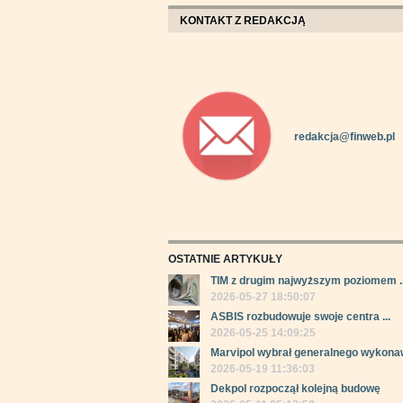
KONTAKT Z REDAKCJĄ
redakcja@finweb.pl
OSTATNIE ARTYKUŁY
TIM z drugim najwyższym poziomem ..
2026-05-27 18:50:07
ASBIS rozbudowuje swoje centra ...
2026-05-25 14:09:25
Marvipol wybrał generalnego wykonaw
2026-05-19 11:36:03
Dekpol rozpoczął kolejną budowę