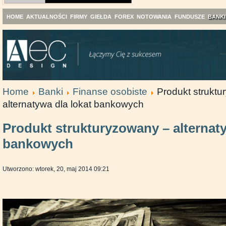
HOME
AKTUALNOŚCI
FIRMY
GIEŁDA
FOREX
NOTOWANIA
FUNDUSZE
BANKI
Home
Banki
Finanse osobiste
Produkt strukt
alternatywa dla lokat bankowych
Produkt strukturyzowany – alternaty
bankowych
Utworzono: wtorek, 20, maj 2014 09:21