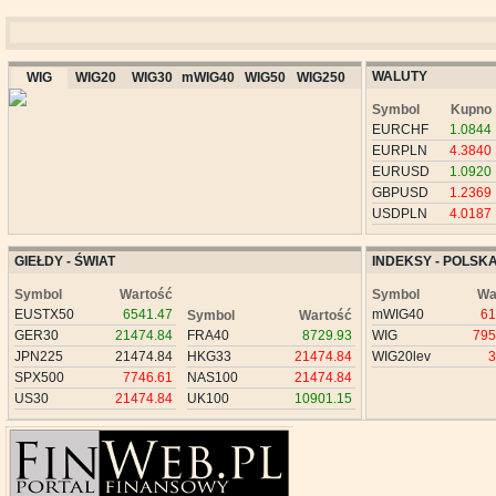
WALUTY
WIG
WIG20
WIG30
mWIG40
WIG50
WIG250
Symbol
Kupno
EURCHF
1.0844
EURPLN
4.3840
EURUSD
1.0920
GBPUSD
1.2369
USDPLN
4.0187
GIEŁDY - ŚWIAT
INDEKSY - POLSK
Symbol
Wartość
Symbol
Wa
EUSTX50
6541.47
mWIG40
61
Symbol
Wartość
GER30
21474.84
FRA40
8729.93
WIG
795
JPN225
21474.84
HKG33
21474.84
WIG20lev
3
SPX500
7746.61
NAS100
21474.84
US30
21474.84
UK100
10901.15