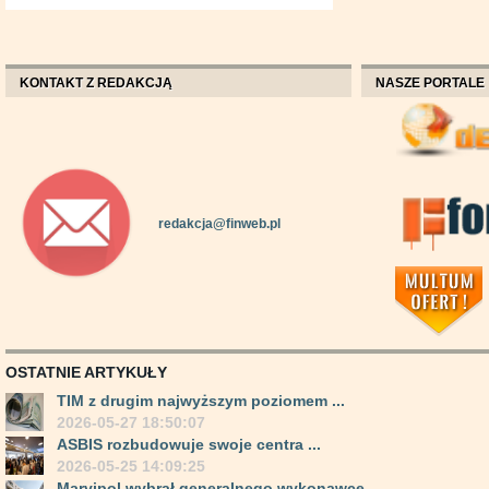
KONTAKT Z REDAKCJĄ
NASZE PORTALE
redakcja@finweb.pl
OSTATNIE ARTYKUŁY
TIM z drugim najwyższym poziomem ...
2026-05-27 18:50:07
ASBIS rozbudowuje swoje centra ...
2026-05-25 14:09:25
Marvipol wybrał generalnego wykonawcę ...