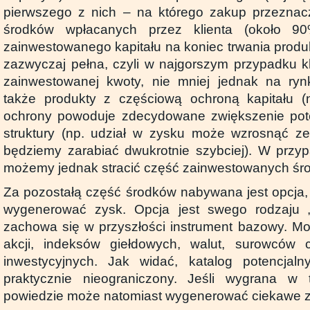
pierwszego z nich – na którego zakup przeznac
środków wpłacanych przez klienta (około 9
zainwestowanego kapitału na koniec trwania produ
zazwyczaj pełna, czyli w najgorszym przypadku k
zainwestowanej kwoty, nie mniej jednak na r
także produkty z częściową ochroną kapitału (
ochrony powoduje zdecydowane zwiększenie pot
struktury (np. udział w zysku może wzrosnąć z
będziemy zarabiać dwukrotnie szybciej). W przy
możemy jednak stracić część zainwestowanych śr
Za pozostałą część środków nabywana jest opcja,
wygenerować zysk. Opcja jest swego rodzaju 
zachowa się w przyszłości instrument bazowy. M
akcji, indeksów giełdowych, walut, surowców
inwestycyjnych. Jak widać, katalog potencjaln
praktycznie nieograniczony. Jeśli wygrana w 
powiedzie może natomiast wygenerować ciekawe z