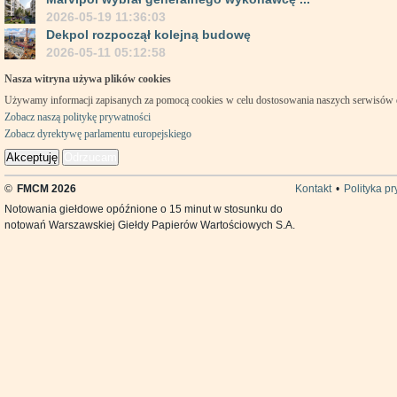
2026-05-19 11:36:03
Dekpol rozpoczął kolejną budowę
2026-05-11 05:12:58
Nasza witryna używa plików cookies
Używamy informacji zapisanych za pomocą cookies w celu dostosowania naszych serwisów
Zobacz naszą politykę prywatności
Zobacz dyrektywę parlamentu europejskiego
Akceptuję
Odrzucam
©
FMCM 2026
Kontakt
•
Polityka p
Notowania giełdowe opóźnione o 15 minut w stosunku do
notowań Warszawskiej Giełdy Papierów Wartościowych S.A.