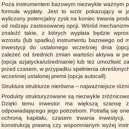
Poza instrumentem bazowym niezwykle ważnym pa
formuła wypłaty. Jest to wzór pokazujący w j
wyliczony potencjalny zysk na koniec trwania prod
od rodzaju zastosowanej opcji. Wśród mechanizm
znaleźć takie, z których wypłata będzie wpros
wzrostu (lub spadku) instrumentu bazowego od 
inwestycji do ustalonego wcześniej dnia (opc
zależeć od średnich zmian wartości aktywa w p
(opcja azjatycka/uśrednianie) lub też umożliwić z
przed czasem, w przypadku spełnienia określonych
wcześniej ustalonej premii (opcja autocall).
Struktura strukturze nierówna – najważniejsze różn
Produkty strukturyzowane są niezwykle zróżnicow
Dzięki temu inwestor ma większą szansę zn
odpowiadającego jego potrzebom. Potrafią się one
ochroną kapitału, czasem trwania inwestycji
konstrukcją prawną czy wspomnianym wyżej ins