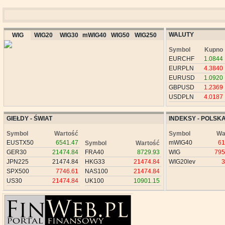
WALUTY
WIG
WIG20
WIG30
mWIG40
WIG50
WIG250
Symbol
Kupno
EURCHF
1.0844
EURPLN
4.3840
EURUSD
1.0920
GBPUSD
1.2369
USDPLN
4.0187
GIEŁDY - ŚWIAT
INDEKSY - POLSK
Symbol
Wartość
Symbol
Wa
EUSTX50
6541.47
mWIG40
61
Symbol
Wartość
GER30
21474.84
FRA40
8729.93
WIG
795
JPN225
21474.84
HKG33
21474.84
WIG20lev
3
SPX500
7746.61
NAS100
21474.84
US30
21474.84
UK100
10901.15