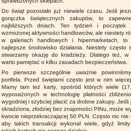
sprawdzonych sklepach.
Do świąt pozostało już niewiele czasu. Jeśli jes
gorączka świątecznych zakupów, to zapewn
najbliższych dniach. Ten tydzień i początek
wzmożonej aktywności handlowców, ale niestety ró
w galeriach handlowych i hipermarketach, to
najlepsze środowisko działania. Niestety częst
stwarzamy okazję do kradzieży. Dlatego też, w 
warto pamiętać o kilku zasadach bezpieczeństwa.
Po pierwsze szczególnie uważnie powinniśm
portfela. Przed świętami często jest w nim więce
Mamy tam też karty, spośród których wiele (17,
wyposażonych w technologię płatności zbliżen
wygodniej i szybciej płacić za drobne zakupy. Jeśli
skradziona, złodziej bez znajomości PINu, może w
kwocie nieprzekraczającej 50 PLN. Często nic nie 
aby takich transakcji wykonał wiele, gdyż limi
takich kartach nie zawsze działają.