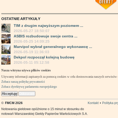
OSTATNIE ARTYKUŁY
TIM z drugim najwyższym poziomem ...
2026-05-27 18:50:07
ASBIS rozbudowuje swoje centra ...
2026-05-25 14:09:25
Marvipol wybrał generalnego wykonawcę ...
2026-05-19 11:36:03
Dekpol rozpoczął kolejną budowę
2026-05-11 05:12:58
Nasza witryna używa plików cookies
Używamy informacji zapisanych za pomocą cookies w celu dostosowania naszych serwisów
Zobacz naszą politykę prywatności
Zobacz dyrektywę parlamentu europejskiego
Akceptuję
Odrzucam
©
FMCM 2026
Kontakt
•
Polityka p
Notowania giełdowe opóźnione o 15 minut w stosunku do
notowań Warszawskiej Giełdy Papierów Wartościowych S.A.