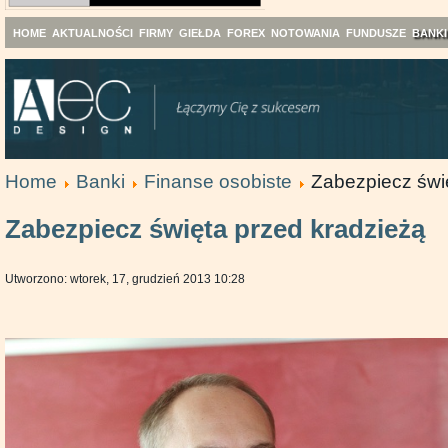
HOME
AKTUALNOŚCI
FIRMY
GIEŁDA
FOREX
NOTOWANIA
FUNDUSZE
BANKI
Home
Banki
Finanse osobiste
Zabezpiecz świ
Zabezpiecz święta przed kradzieżą
Utworzono: wtorek, 17, grudzień 2013 10:28