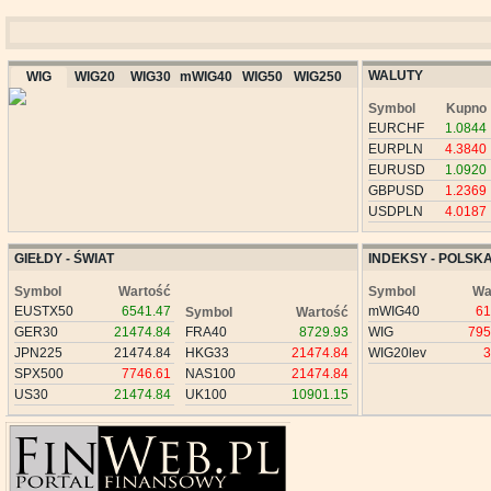
WALUTY
WIG
WIG20
WIG30
mWIG40
WIG50
WIG250
Symbol
Kupno
EURCHF
1.0844
EURPLN
4.3840
EURUSD
1.0920
GBPUSD
1.2369
USDPLN
4.0187
GIEŁDY - ŚWIAT
INDEKSY - POLSK
Symbol
Wartość
Symbol
Wa
EUSTX50
6541.47
mWIG40
61
Symbol
Wartość
GER30
21474.84
FRA40
8729.93
WIG
795
JPN225
21474.84
HKG33
21474.84
WIG20lev
3
SPX500
7746.61
NAS100
21474.84
US30
21474.84
UK100
10901.15