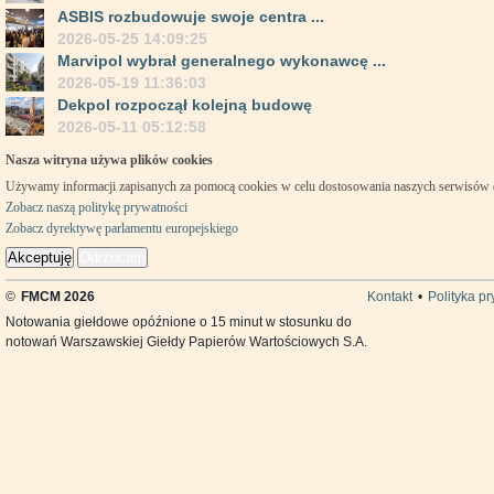
ASBIS rozbudowuje swoje centra ...
2026-05-25 14:09:25
Marvipol wybrał generalnego wykonawcę ...
2026-05-19 11:36:03
Dekpol rozpoczął kolejną budowę
2026-05-11 05:12:58
Nasza witryna używa plików cookies
Używamy informacji zapisanych za pomocą cookies w celu dostosowania naszych serwisów
Zobacz naszą politykę prywatności
Zobacz dyrektywę parlamentu europejskiego
Akceptuję
Odrzucam
©
FMCM 2026
Kontakt
•
Polityka p
Notowania giełdowe opóźnione o 15 minut w stosunku do
notowań Warszawskiej Giełdy Papierów Wartościowych S.A.