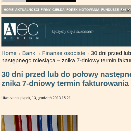
HOME
AKTUALNOŚCI
FIRMY
GIEŁDA
FOREX
NOTOWANIA
FUNDUSZE
BANKI
Home
Banki
Finanse osobiste
30 dni przed lu
następnego miesiąca – znika 7-dniowy termin fakt
30 dni przed lub do połowy następn
znika 7-dniowy termin fakturowania
Utworzono: piątek, 13, grudzień 2013 15:21