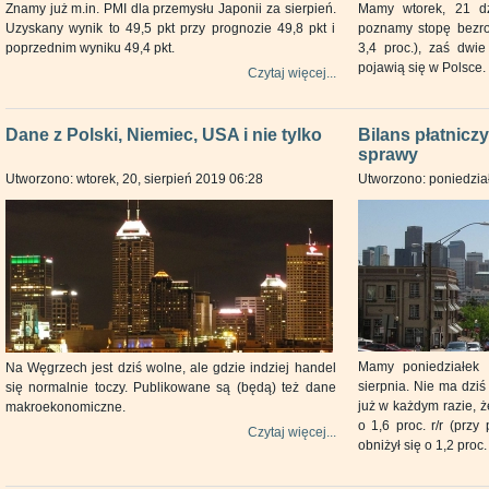
Znamy już m.in. PMI dla przemysłu Japonii za sierpień.
Mamy wtorek, 21 dz
Uzyskany wynik to 49,5 pkt przy prognozie 49,8 pkt i
poznamy stopę bezro
poprzednim wyniku 49,4 pkt.
3,4 proc.), zaś dwi
pojawią się w Polsce.
Czytaj więcej...
Dane z Polski, Niemiec, USA i nie tylko
Bilans płatnicz
sprawy
Utworzono: wtorek, 20, sierpień 2019 06:28
Utworzono: poniedział
Mamy poniedziałek 
Na Węgrzech jest dziś wolne, ale gdzie indziej handel
sierpnia. Nie ma dzi
się normalnie toczy. Publikowane są (będą) też dane
już w każdym razie, ż
makroekonomiczne.
o 1,6 proc. r/r (przy
Czytaj więcej...
obniżył się o 1,2 proc.