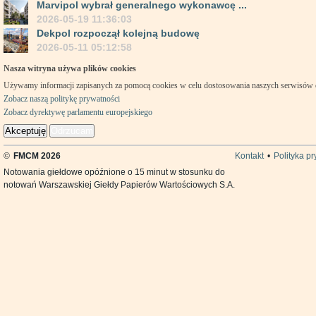
Marvipol wybrał generalnego wykonawcę ...
2026-05-19 11:36:03
Dekpol rozpoczął kolejną budowę
2026-05-11 05:12:58
Nasza witryna używa plików cookies
Używamy informacji zapisanych za pomocą cookies w celu dostosowania naszych serwisów
Zobacz naszą politykę prywatności
Zobacz dyrektywę parlamentu europejskiego
Akceptuję
Odrzucam
©
FMCM 2026
Kontakt
•
Polityka p
Notowania giełdowe opóźnione o 15 minut w stosunku do
notowań Warszawskiej Giełdy Papierów Wartościowych S.A.