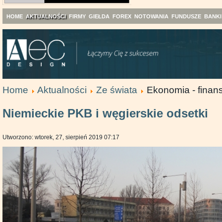
HOME
AKTUALNOŚCI
FIRMY
GIEŁDA
FOREX
NOTOWANIA
FUNDUSZE
BANKI
Home
Aktualności
Ze świata
Ekonomia - finans
Niemieckie PKB i węgierskie odsetki
Utworzono: wtorek, 27, sierpień 2019 07:17