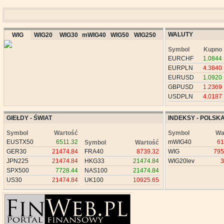
WALUTY
WIG
WIG20
WIG30
mWIG40
WIG50
WIG250
Symbol
Kupno
EURCHF
1.0844
EURPLN
4.3840
EURUSD
1.0920
GBPUSD
1.2369
USDPLN
4.0187
GIEŁDY - ŚWIAT
INDEKSY - POLSK
Symbol
Wartość
Symbol
Wa
EUSTX50
6511.32
mWIG40
61
Symbol
Wartość
GER30
21474.84
FRA40
8739.32
WIG
795
JPN225
21474.84
HKG33
21474.84
WIG20lev
3
SPX500
7728.44
NAS100
21474.84
US30
21474.84
UK100
10925.65