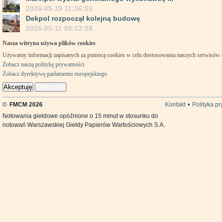
2026-05-19 11:36:03
Dekpol rozpoczął kolejną budowę
2026-05-11 05:12:58
Nasza witryna używa plików cookies
Używamy informacji zapisanych za pomocą cookies w celu dostosowania naszych serwisów
Zobacz naszą politykę prywatności
Zobacz dyrektywę parlamentu europejskiego
Akceptuję
Odrzucam
©
FMCM 2026
Kontakt
•
Polityka p
Notowania giełdowe opóźnione o 15 minut w stosunku do
notowań Warszawskiej Giełdy Papierów Wartościowych S.A.