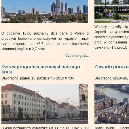
W nocy pojawiły się
Japonii - za wrzesień
O godzinie 10:00 poznamy dziś dane z Polski o
chodzi o dynamikę eksp
produkcji budowlano-montażowej za wrzesień, przy
proc. w odniesieniu 
czym prognoza to +6,6 proc. r/r po sierpniowej
uzyskano -1,5 proc.).
skromnej zwyżce o 2,7 proc.
Czytaj więcej...
Dziś w programie przemysł naszego
Zawarto porozu
kraju
Utworzono: piątek, 18, październik 2019 07:34
Utworzono: czwartek, 
O 4:00 poznaliśmy dynamikę PKB Chin za III kw. 2019
Jean-Claude Juncke