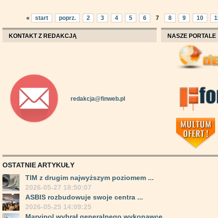
«
start
poprz.
2
3
4
5
6
7
8
9
10
1
KONTAKT Z REDAKCJĄ
NASZE PORTALE
redakcja@finweb.pl
OSTATNIE ARTYKUŁY
TIM z drugim najwyższym poziomem ...
2026-05-27 18:50:07
ASBIS rozbudowuje swoje centra ...
2026-05-25 14:09:25
Marvipol wybrał generalnego wykonawcę ...