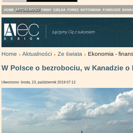
HOME
AKTUALNOŚCI
FIRMY
GIEŁDA
FOREX
NOTOWANIA
FUNDUSZE
BANKI
Home
Aktualności
Ze świata
Ekonomia - finans
W Polsce o bezrobociu, w Kanadzie o 
Utworzono: środa, 23, październik 2019 07:12