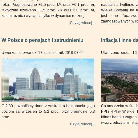
roku. Prognozowano +1,5 proc. k/k oraz +6,1 proc. r/r,
napisał na Twitterze,
faktycznie uzyskano +1,5 proc. k/k oraz 6,0 proc. r/r,
Wielką Brytanią na 
zatem różnica wystąpiła tylko w dynamice rocznej.
jest ono "uczci
zaangażowanych w ro
Czytaj więcej...
W Polsce o pensjach i zatrudnieniu
Inflacja i inne 
Utworzono: czwartek, 17, październik 2019 07:04
Utworzono: środa, 16,
O 2:30 poznaliśmy dane z Australii o bezrobociu: jego
Co nas czeka w środę
poziom za wrzesień to 5,2 proc. przy prognozie 5,3
PPI i RPI w Wielkiej 
proc.
bilans handlu zagrani
wraz z odczytem inflac
Czytaj więcej...