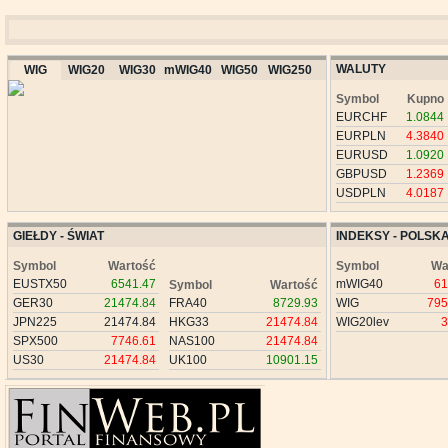
WALUTY
WIG
WIG20
WIG30
mWIG40
WIG50
WIG250
Symbol
Kupno
EURCHF
1.0844
EURPLN
4.3840
EURUSD
1.0920
GBPUSD
1.2369
USDPLN
4.0187
GIEŁDY - ŚWIAT
INDEKSY - POLSK
Symbol
Wartość
Symbol
Wa
EUSTX50
6541.47
mWIG40
61
Symbol
Wartość
GER30
21474.84
FRA40
8729.93
WIG
795
JPN225
21474.84
HKG33
21474.84
WIG20lev
3
SPX500
7746.61
NAS100
21474.84
US30
21474.84
UK100
10901.15