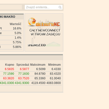
KI MAKRO
Wartość
PI
16.6%
ie
5.0%
1.4%
5.75%
M
5.86%
Kupno
Sprzedaż
Maksimum
Minimum
6.5835
6.5877
6.5099
6.4330
77.1590
77.1830
84.8780
83.4320
63.3820
63.7520
65.3360
61.0040
4341.0300
4341.9300
4119.4500
4083.0800