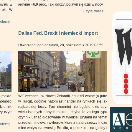
emysłu w
jedynie +6,9 proc. Taki odczyt pojawił się dziś w nocy.
 pkt. W
Czytaj więcej...
więcej...
Dallas Fed, Brexit i niemiecki import
Utworzono: poniedziałek, 28, październik 2019 03:59
 makro.
W Czechach i w Nowej Zelandii jest dziś wolne (a jutro
homości
w Turcji), ogólnie natomiast handel na rynkach się jak
iernik:
najbardziej toczy. Tym niemniej nie będzie dziś zbyt
rzy czym
wielu istotnych danych makro - chyba że za tego typu
czynnik uznać głosowanie w Wielkiej Brytanii na temat
przedterminowych wyborów, które z natury rzeczy może
więcej...
mieć wpływ na kwestię Brexitu, a przez to - na giełdy i