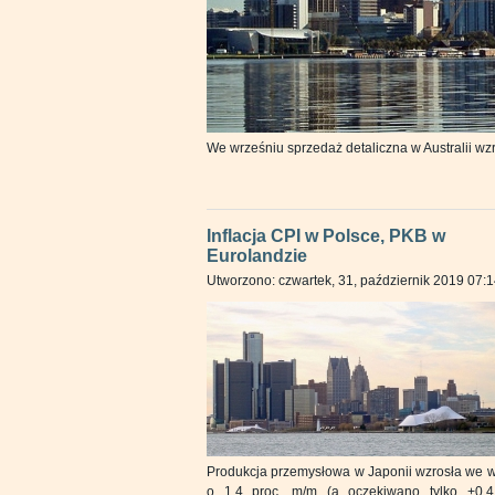
We wrześniu sprzedaż detaliczna w Australii wzr
Inflacja CPI w Polsce, PKB w
Eurolandzie
Utworzono: czwartek, 31, październik 2019 07:
Produkcja przemysłowa w Japonii wzrosła we w
o 1,4 proc. m/m (a oczekiwano tylko +0,4 