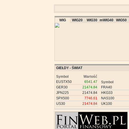
WIG
WIG20
WIG30
mWIG40
WIG50
GIEŁDY - ŚWIAT
Symbol
Wartość
EUSTX50
6541.47
Symbol
GER30
21474.84
FRA40
JPN225
21474.84
HKG33
SPX500
7746.61
NAS100
US30
21474.84
UK100