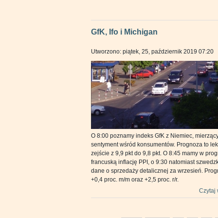
GfK, Ifo i Michigan
Utworzono: piątek, 25, październik 2019 07:20
O 8:00 poznamy indeks GfK z Niemiec, mierząc
sentyment wśród konsumentów. Prognoza to lek
zejście z 9,9 pkt do 9,8 pkt. O 8:45 mamy w pro
francuską inflację PPI, o 9:30 natomiast szwedz
dane o sprzedaży detalicznej za wrzesień. Prog
+0,4 proc. m/m oraz +2,5 proc. r/r.
Czytaj 