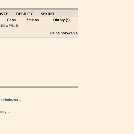
OSTY
DEBIUTY
SPADKI
Cena
Zmiana
Obroty (*)
Y
ści w tys. zł.
Pełne notowania
techniczna ...
oty ...