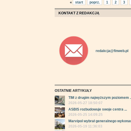
«
start
poprz.
1
2
3
KONTAKT Z REDAKCJĄ
redakcja@finweb.pl
OSTATNIE ARTYKUŁY
TIM z drugim najwyższym poziomem ..
2026-05-27 18:50:07
ASBIS rozbudowuje swoje centra ...
2026-05-25 14:09:25
Marvipol wybrał generalnego wykonaw
2026-05-19 11:36:03