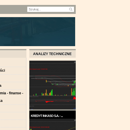
ANALIZY TECHNICZNE
ści
a
ia - finanse -
ka
KREDYT INKASO S.A. - ...
Pod koniec roku 2017, a w
każdym razie w ...