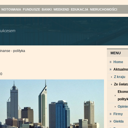
NOTOWANIA
FUNDUSZE
BANKI
WEEKEND
EDUKACJA
NIERUCHOMOŚCI
inanse - polityka
MENU
Home
Aktualno
00
Z kraju
Ze świat
Ekonom
polity
Opinie
Firmy
Giełda