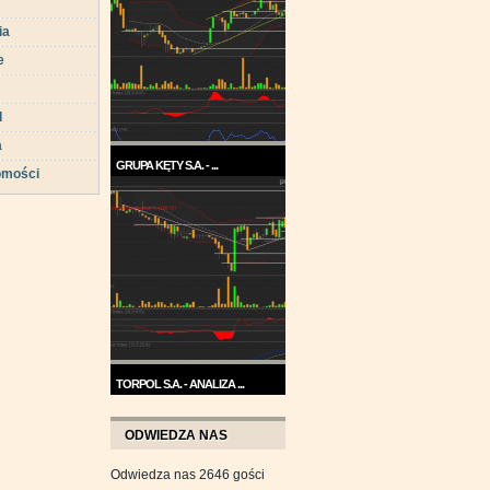
ia
e
d
a
GRUPA KĘTY S.A. - ...
omości
Trend na wykresie Grupy Kęty
jest wzrostowy. ...
TORPOL S.A. - ANALIZA ...
Na przełomie sierpnia i
września wykres Torpolu ...
ODWIEDZA NAS
Odwiedza nas 2646 gości