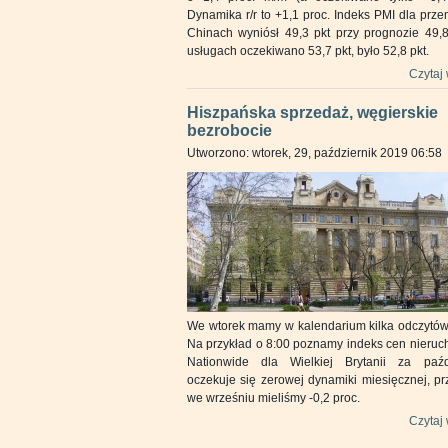
Dynamika r/r to +1,1 proc. Indeks PMI dla prz
Chinach wyniósł 49,3 pkt przy prognozie 49,8
usługach oczekiwano 53,7 pkt, było 52,8 pkt.
Czytaj 
Hiszpańska sprzedaż, węgierskie
bezrobocie
Utworzono: wtorek, 29, październik 2019 06:58
We wtorek mamy w kalendarium kilka odczytów
Na przykład o 8:00 poznamy indeks cen nieruc
Nationwide dla Wielkiej Brytanii za paźdz
oczekuje się zerowej dynamiki miesięcznej, p
we wrześniu mieliśmy -0,2 proc.
Czytaj 