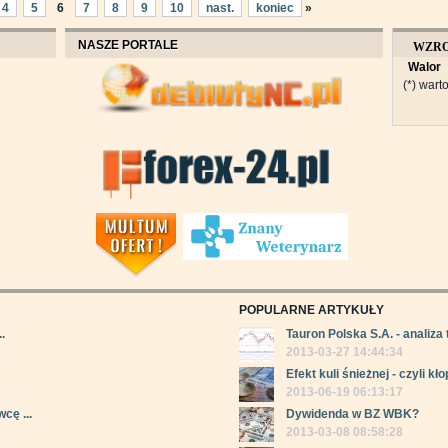
4
5
6
7
8
9
10
nast.
koniec
»
NASZE PORTALE
WZR
Walor
OBROT
(*) warto
POPULARNE ARTYKUŁY
.
Tauron Polska S.A. - analiza 
2013-03-27 14:44:34
Efekt kuli śnieżnej - czyli kłop
2013-06-19 06:13:17
cę ...
Dywidenda w BZ WBK?
2013-03-08 08:58:28