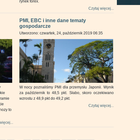
rynek forex.
Czytaj więcej...
PMI, EBC i inne dane tematy
gospodarcze
Utworzono: czwartek, 24, październik 2019 06:35
y
W nocy poznaliśmy PMI dla przemysłu Japonii. Wynik
kie
za październik to 48,5 pkt. Słabo, skoro oczekiwano
gramie
wzrostu z 48,9 pkt do 49,2 pkt.
kie
Czytaj więcej...
nozy to
więcej...