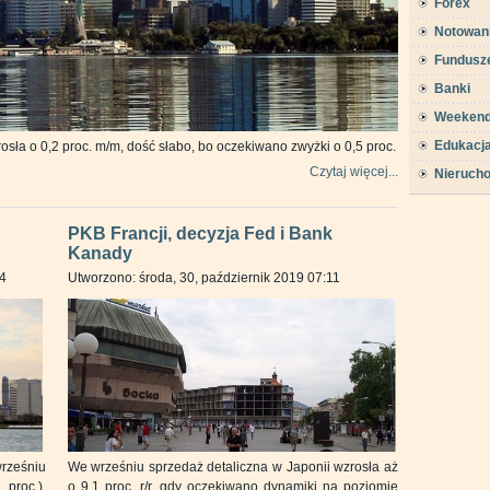
Forex
Notowan
Fundusz
Banki
Weeken
Edukacj
osła o 0,2 proc. m/m, dość słabo, bo oczekiwano zwyżki o 0,5 proc.
Czytaj więcej...
Nieruch
PKB Francji, decyzja Fed i Bank
Kanady
14
Utworzono: środa, 30, październik 2019 07:11
rześniu
We wrześniu sprzedaż detaliczna w Japonii wzrosła aż
proc.).
o 9,1 proc. r/r, gdy oczekiwano dynamiki na poziomie