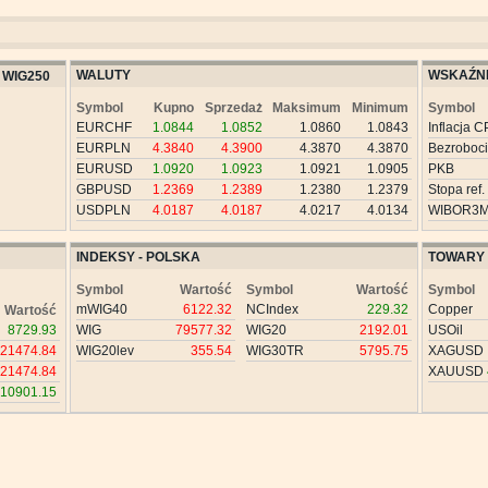
WALUTY
WSKAŹNI
WIG250
Symbol
Kupno
Sprzedaż
Maksimum
Minimum
Symbol
EURCHF
1.0844
1.0852
1.0860
1.0843
Inflacja C
EURPLN
4.3840
4.3900
4.3870
4.3870
Bezroboc
EURUSD
1.0920
1.0923
1.0921
1.0905
PKB
GBPUSD
1.2369
1.2389
1.2380
1.2379
Stopa ref.
USDPLN
4.0187
4.0187
4.0217
4.0134
WIBOR3
INDEKSY - POLSKA
TOWARY
Symbol
Wartość
Symbol
Wartość
Symbol
mWIG40
6122.32
NCIndex
229.32
Copper
Wartość
8729.93
WIG
79577.32
WIG20
2192.01
USOil
21474.84
WIG20lev
355.54
WIG30TR
5795.75
XAGUSD
21474.84
XAUUSD
10901.15