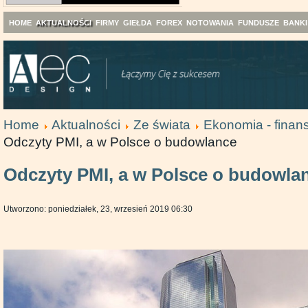
HOME
AKTUALNOŚCI
FIRMY
GIEŁDA
FOREX
NOTOWANIA
FUNDUSZE
BANKI
Home
Aktualności
Ze świata
Ekonomia - finans
Odczyty PMI, a w Polsce o budowlance
Odczyty PMI, a w Polsce o budowla
Utworzono: poniedziałek, 23, wrzesień 2019 06:30