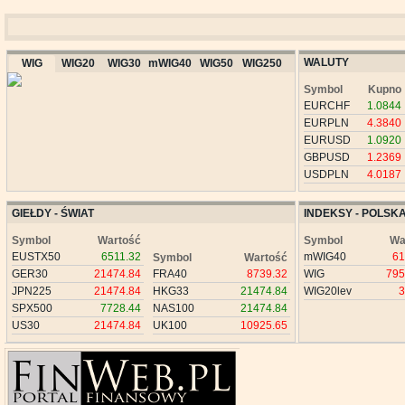
WALUTY
WIG
WIG20
WIG30
mWIG40
WIG50
WIG250
Symbol
Kupno
EURCHF
1.0844
EURPLN
4.3840
EURUSD
1.0920
GBPUSD
1.2369
USDPLN
4.0187
GIEŁDY - ŚWIAT
INDEKSY - POLSK
Symbol
Wartość
Symbol
Wa
EUSTX50
6511.32
mWIG40
61
Symbol
Wartość
GER30
21474.84
FRA40
8739.32
WIG
795
JPN225
21474.84
HKG33
21474.84
WIG20lev
3
SPX500
7728.44
NAS100
21474.84
US30
21474.84
UK100
10925.65