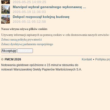
2026-05-25 14:09:25
Marvipol wybrał generalnego wykonawcę ...
2026-05-19 11:36:03
Dekpol rozpoczął kolejną budowę
2026-05-11 05:12:58
Nasza witryna używa plików cookies
Używamy informacji zapisanych za pomocą cookies w celu dostosowania naszych serwisów
Zobacz naszą politykę prywatności
Zobacz dyrektywę parlamentu europejskiego
Akceptuję
Odrzucam
©
FMCM 2026
Kontakt
•
Polityka p
Notowania giełdowe opóźnione o 15 minut w stosunku do
notowań Warszawskiej Giełdy Papierów Wartościowych S.A.