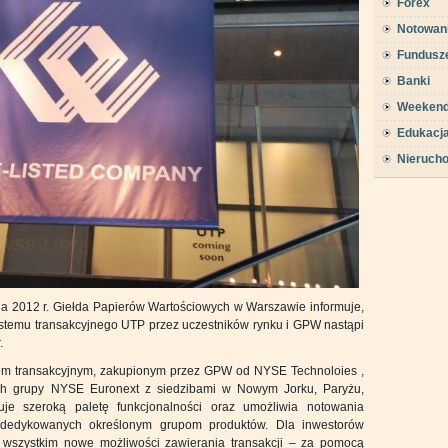
Forex
Notowan
Fundusz
Banki
Weeken
Edukacj
Nieruch
a 2012 r. Giełda Papierów Wartościowych w Warszawie informuje,
ystemu transakcyjnego UTP przez uczestników rynku i GPW nastąpi
.
em transakcyjnym, zakupionym przez GPW od NYSE Technoloies ,
ach grupy NYSE Euronext z siedzibami w Nowym Jorku, Paryżu,
uje szeroką paletę funkcjonalności oraz umożliwia notowania
dedykowanych określonym grupom produktów. Dla inwestorów
wszystkim nowe możliwości zawierania transakcji – za pomocą