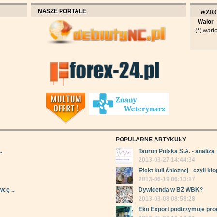
NASZE PORTALE
WZR
Walor
OBROT
(*) warto
POPULARNE ARTYKUŁY
.
Tauron Polska S.A. - analiza 
2013-03-27 14:44:34
Efekt kuli śnieżnej - czyli kłop
2013-06-19 06:13:17
cę ...
Dywidenda w BZ WBK?
2013-03-08 08:58:28
Eko Export podtrzymuje pro