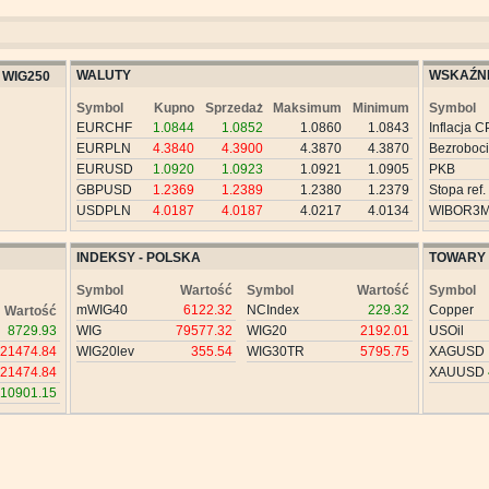
WALUTY
WSKAŹNI
WIG250
Symbol
Kupno
Sprzedaż
Maksimum
Minimum
Symbol
EURCHF
1.0844
1.0852
1.0860
1.0843
Inflacja C
EURPLN
4.3840
4.3900
4.3870
4.3870
Bezroboc
EURUSD
1.0920
1.0923
1.0921
1.0905
PKB
GBPUSD
1.2369
1.2389
1.2380
1.2379
Stopa ref.
USDPLN
4.0187
4.0187
4.0217
4.0134
WIBOR3
INDEKSY - POLSKA
TOWARY
Symbol
Wartość
Symbol
Wartość
Symbol
mWIG40
6122.32
NCIndex
229.32
Copper
Wartość
8729.93
WIG
79577.32
WIG20
2192.01
USOil
21474.84
WIG20lev
355.54
WIG30TR
5795.75
XAGUSD
21474.84
XAUUSD
10901.15