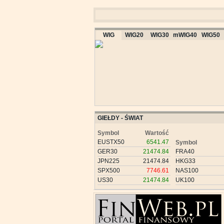
WIG
WIG20
WIG30
mWIG40
WIG50
GIEŁDY - ŚWIAT
Symbol
Wartość
EUSTX50
6541.47
Symbol
GER30
21474.84
FRA40
JPN225
21474.84
HKG33
SPX500
7746.61
NAS100
US30
21474.84
UK100