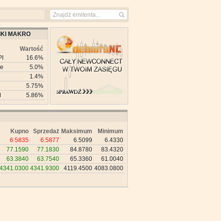
KI MAKRO
Wartość
PI
16.6%
ie
5.0%
1.4%
5.75%
M
5.86%
Kupno
Sprzedaż
Maksimum
Minimum
6.5835
6.5877
6.5099
6.4330
77.1590
77.1830
84.8780
83.4320
63.3840
63.7540
65.3360
61.0040
4341.0300
4341.9300
4119.4500
4083.0800