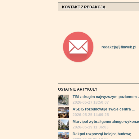
KONTAKT Z REDAKCJĄ
redakcja@finweb.pl
OSTATNIE ARTYKUŁY
TIM z drugim najwyższym poziomem ..
2026-05-27 18:50:07
ASBIS rozbudowuje swoje centra ...
2026-05-25 14:09:25
Marvipol wybrał generalnego wykonaw
2026-05-19 11:36:03
Dekpol rozpoczął kolejną budowę