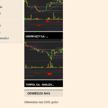
ia
e
d
a
GRUPA KĘTY S.A. - ...
omości
Trend na wykresie Grupy Kęty
jest wzrostowy. ...
TORPOL S.A. - ANALIZA ...
Na przełomie sierpnia i
ODWIEDZA NAS
września wykres Torpolu ...
Odwiedza nas 2341 gości