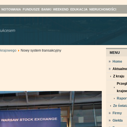
NOTOWANIA
FUNDUSZE
BANKI
WEEKEND
EDUKACJA
NIERUCHOMOŚCI
 krajowego
Nowy system transakcyjny
MENU
Home
Aktualno
Z kraju
Przeg
krajo
Raport
Ze świat
Firmy
Giełda