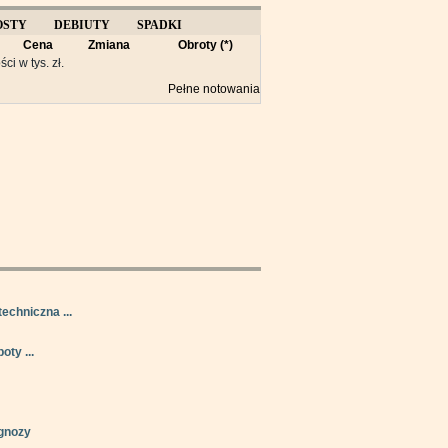
OSTY
DEBIUTY
SPADKI
Cena
Zmiana
Obroty (*)
Y
ści w tys. zł.
Pełne notowania
techniczna ...
oty ...
gnozy