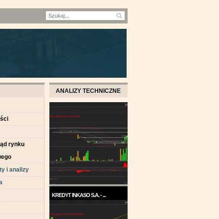
ANALIZY TECHNICZNE
ści
ląd rynku
wego
y i analizy
a
KREDYT INKASO S.A. - ...
Pod koniec roku 2017, a w
każdym razie w ...