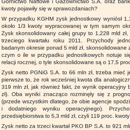
Górnictwo Naftowe i Gazownictwo S.A. oraz ban
kwoty pojawiły się w sprawozdaniach?
W przypadku KGHM zysk jednostkowy wyniósł 1,12
około 1/3 kwoty wypracowanej w tym samym okre
Zysk skonsolidowany całej grupy to 1,228 mld zł, 
trzeciego kwartału roku 2011. Przychody jed
badanym okresie ponad 5 mld zł, skonsolidowane z
czym o ile w przypadku jednostkowych notuje si
relacji rocznej, o tyle skonsolidowane są o 17,5 pro
Zysk netto PGNiG S.A. to 66 mln zł, trzeba mieć
pierwsze to, że rok wcześniej kwota dla analogic
319 mln zł, jak również fakt, że wynik operacyjny 
zł). Oba wyniki znacząco rozminęły się z progn
(przede wszystkim dlatego, że obie agencje spodzie
i dodatniego wyniku operacyjnego). Przych
przedsiębiorstwa to 5,3 mld zł, czyli 119 proc. kwot
Zysk netto za trzeci kwartał PKO BP S.A. to 921 ml