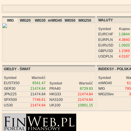
WALUTY
WIG
WIG20
WIG30
mWIG40
WIG50
WIG250
Symbol
Kupno
EURCHF
1.0844
EURPLN
4.3840
EURUSD
1.0920
GBPUSD
1.2369
USDPLN
4.0187
GIEŁDY - ŚWIAT
INDEKSY - POLSK
Symbol
Wartość
Symbol
Wa
EUSTX50
6541.47
mWIG40
61
Symbol
Wartość
GER30
21474.84
FRA40
8729.93
WIG
795
JPN225
21474.84
HKG33
21474.84
WIG20lev
3
SPX500
7746.61
NAS100
21474.84
US30
21474.84
UK100
10901.15