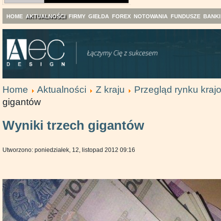
HOME
AKTUALNOŚCI
FIRMY
GIEŁDA
FOREX
NOTOWANIA
FUNDUSZE
BANKI
Home
Aktualności
Z kraju
Przegląd rynku kra
gigantów
Wyniki trzech gigantów
Utworzono: poniedziałek, 12, listopad 2012 09:16