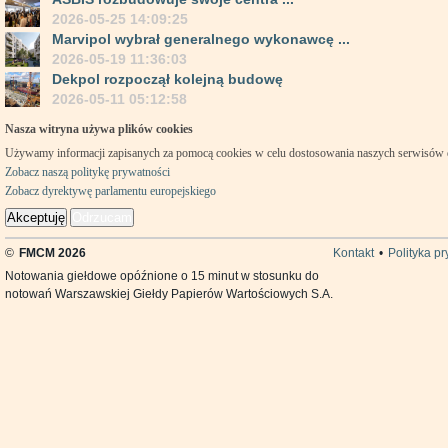
2026-05-25 14:09:25
Marvipol wybrał generalnego wykonawcę ...
2026-05-19 11:36:03
Dekpol rozpoczął kolejną budowę
2026-05-11 05:12:58
Nasza witryna używa plików cookies
Używamy informacji zapisanych za pomocą cookies w celu dostosowania naszych serwisów
Zobacz naszą politykę prywatności
Zobacz dyrektywę parlamentu europejskiego
Akceptuję
Odrzucam
©
FMCM 2026
Kontakt
•
Polityka p
Notowania giełdowe opóźnione o 15 minut w stosunku do
notowań Warszawskiej Giełdy Papierów Wartościowych S.A.