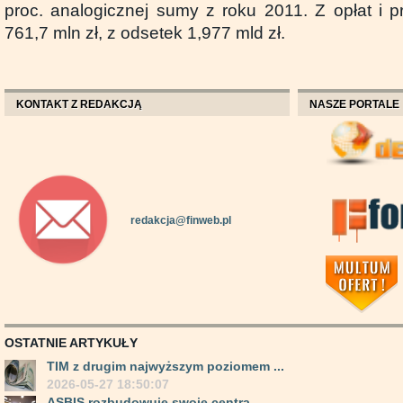
proc. analogicznej sumy z roku 2011. Z opłat i p
761,7 mln zł, z odsetek 1,977 mld zł.
KONTAKT Z REDAKCJĄ
NASZE PORTALE
redakcja@finweb.pl
OSTATNIE ARTYKUŁY
TIM z drugim najwyższym poziomem ...
2026-05-27 18:50:07
ASBIS rozbudowuje swoje centra ...