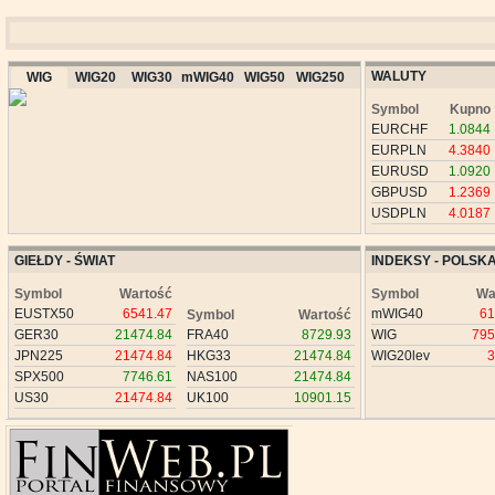
WALUTY
WIG
WIG20
WIG30
mWIG40
WIG50
WIG250
Symbol
Kupno
EURCHF
1.0844
EURPLN
4.3840
EURUSD
1.0920
GBPUSD
1.2369
USDPLN
4.0187
GIEŁDY - ŚWIAT
INDEKSY - POLSK
Symbol
Wartość
Symbol
Wa
EUSTX50
6541.47
mWIG40
61
Symbol
Wartość
GER30
21474.84
FRA40
8729.93
WIG
795
JPN225
21474.84
HKG33
21474.84
WIG20lev
3
SPX500
7746.61
NAS100
21474.84
US30
21474.84
UK100
10901.15