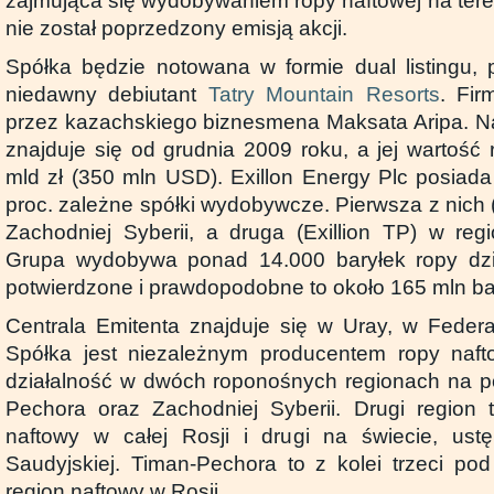
zajmująca się wydobywaniem ropy naftowej na tere
nie został poprzedzony emisją akcji.
Spółka będzie notowana w formie dual listingu, 
niedawny debiutant
Tatry Mountain Resorts
. Fir
przez kazachskiego biznesmena Maksata Aripa. Na 
znajduje się od grudnia 2009 roku, a jej wartość
mld zł (350 mln USD). Exillon Energy Plc posiad
proc. zależne spółki wydobywcze. Pierwsza z nich (
Zachodniej Syberii, a druga (Exillion TP) w reg
Grupa wydobywa ponad 14.000 baryłek ropy dzie
potwierdzone i prawdopodobne to około 165 mln bar
Centrala Emitenta znajduje się w Uray, w Federa
Spółka jest niezależnym producentem ropy naft
działalność w dwóch roponośnych regionach na p
Pechora oraz Zachodniej Syberii. Drugi region 
naftowy w całej Rosji i drugi na świecie, ustę
Saudyjskiej. Timan-Pechora to z kolei trzeci po
region naftowy w Rosji.