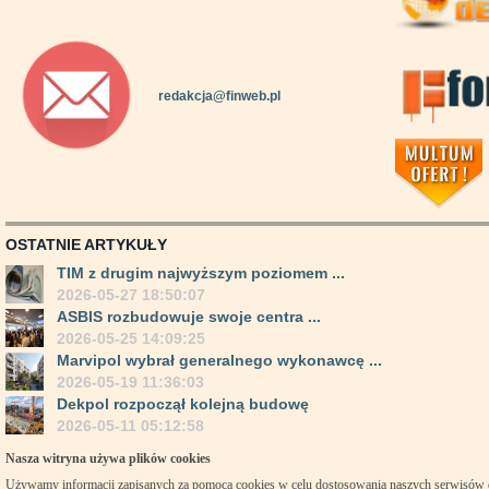
redakcja@finweb.pl
OSTATNIE ARTYKUŁY
TIM z drugim najwyższym poziomem ...
2026-05-27 18:50:07
ASBIS rozbudowuje swoje centra ...
2026-05-25 14:09:25
Marvipol wybrał generalnego wykonawcę ...
2026-05-19 11:36:03
Dekpol rozpoczął kolejną budowę
2026-05-11 05:12:58
Nasza witryna używa plików cookies
Używamy informacji zapisanych za pomocą cookies w celu dostosowania naszych serwisów