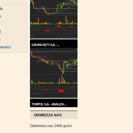
ia
e
d
a
GRUPA KĘTY S.A. - ...
omości
Trend na wykresie Grupy Kęty
jest wzrostowy. ...
TORPOL S.A. - ANALIZA ...
Na przełomie sierpnia i
ODWIEDZA NAS
września wykres Torpolu ...
Odwiedza nas 2466 gości