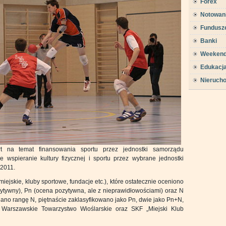
Forex
Notowan
Fundusz
Banki
Weeken
Edukacj
Nieruch
ort na temat finansowania sportu przez jednostki samorządu
e wspieranie kultury fizycznej i sportu przez wybrane jednostki
-2011.
ejskie, kluby sportowe, fundacje etc.), które ostatecznie oceniono
zytywny), Pn (ocena pozytywna, ale z nieprawidłowościami) oraz N
no rangę N, piętnaście zaklasyfikowano jako Pn, dwie jako Pn+N,
 Warszawskie Towarzystwo Wioślarskie oraz SKF „Miejski Klub