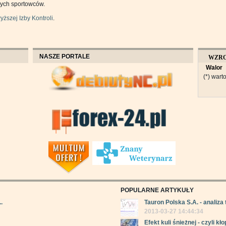
nych sportowców.
yższej Izby Kontroli
.
NASZE PORTALE
WZR
Walor
OBROT
(*) warto
POPULARNE ARTYKUŁY
.
Tauron Polska S.A. - analiza 
2013-03-27 14:44:34
Efekt kuli śnieżnej - czyli kłop