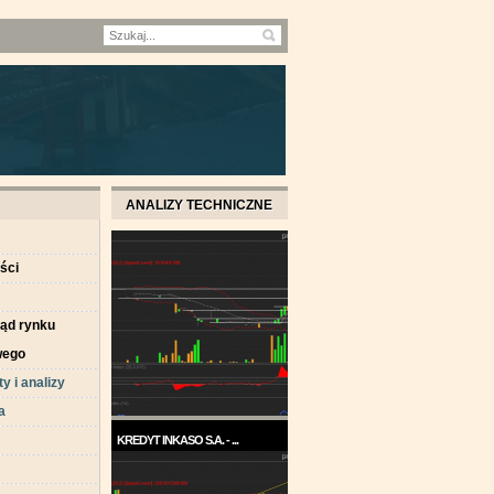
ANALIZY TECHNICZNE
ści
ląd rynku
wego
y i analizy
a
KREDYT INKASO S.A. - ...
Pod koniec roku 2017, a w
każdym razie w ...