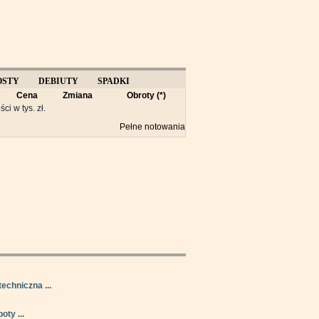
OSTY
DEBIUTY
SPADKI
Cena
Zmiana
Obroty (*)
Y
ści w tys. zł.
Pełne notowania
techniczna ...
oty ...