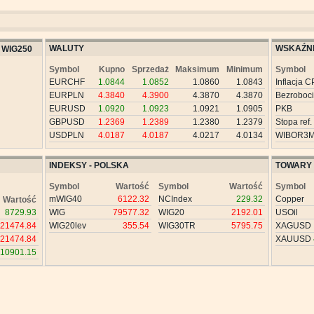
WALUTY
WSKAŹNI
WIG250
Symbol
Kupno
Sprzedaż
Maksimum
Minimum
Symbol
EURCHF
1.0844
1.0852
1.0860
1.0843
Inflacja C
EURPLN
4.3840
4.3900
4.3870
4.3870
Bezroboc
EURUSD
1.0920
1.0923
1.0921
1.0905
PKB
GBPUSD
1.2369
1.2389
1.2380
1.2379
Stopa ref.
USDPLN
4.0187
4.0187
4.0217
4.0134
WIBOR3
INDEKSY - POLSKA
TOWARY
Symbol
Wartość
Symbol
Wartość
Symbol
mWIG40
6122.32
NCIndex
229.32
Copper
Wartość
8729.93
WIG
79577.32
WIG20
2192.01
USOil
21474.84
WIG20lev
355.54
WIG30TR
5795.75
XAGUSD
21474.84
XAUUSD
10901.15