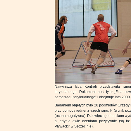
Najwyższa Izba Kontroli przedstawiła rap
terytorialnego. Dokument nosi tytuł „Finansow
samorządu terytorialnego” i obejmuje lata 2009
Badaniem objętych było 28 podmiotów (urzędy mi
przy pomocy jednej z trzech rang: P (wynik po
(ocena negatywna). Dziewięciu jednostkom wyda
a jedynie dwie oceniono pozytywnie (są to:
Pływacki” w Szczecinie).