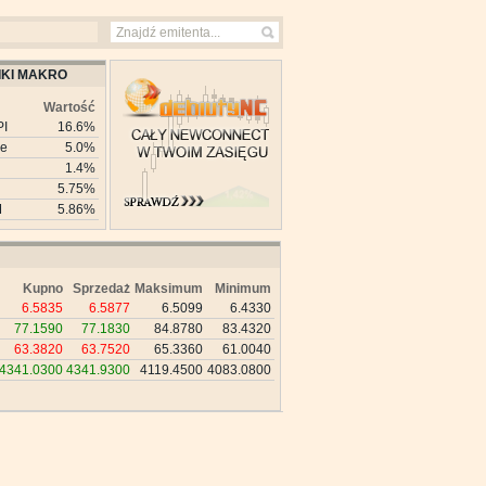
KI MAKRO
Wartość
PI
16.6%
ie
5.0%
1.4%
5.75%
M
5.86%
Kupno
Sprzedaż
Maksimum
Minimum
6.5835
6.5877
6.5099
6.4330
77.1590
77.1830
84.8780
83.4320
63.3820
63.7520
65.3360
61.0040
4341.0300
4341.9300
4119.4500
4083.0800