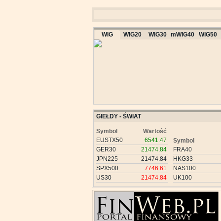
WIG
WIG20
WIG30
mWIG40
WIG50
GIEŁDY - ŚWIAT
Symbol
Wartość
EUSTX50
6541.47
Symbol
GER30
21474.84
FRA40
JPN225
21474.84
HKG33
SPX500
7746.61
NAS100
US30
21474.84
UK100