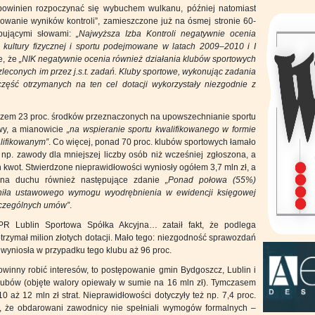
 powinien rozpoczynać się wybuchem wulkanu, później natomiast
wanie wyników kontroli”, zamieszczone już na ósmej stronie 60-
ępującymi słowami:
„
Najwyższa Izba Kontroli negatywnie ocenia
a kultury fizycznej i sportu podejmowane w latach 2009–2010 i I
że, że
„NIK negatywnie ocenia również działania klubów sportowych
zleconych im przez j.s.t. zadań. Kluby sportowe, wykonując zadania
ą część otrzymanych na ten cel dotacji wykorzystały niezgodnie z
razem 23 proc. środków przeznaczonych na upowszechnianie sportu
iwy, a mianowicie
„
na wspieranie sportu kwalifikowanego w formie
lifikowanym”
. Co więcej, ponad 70 proc. klubów sportowych łamało
c np. zawody dla mniejszej liczby osób niż wcześniej zgłoszona, a
h kwot. Stwierdzone nieprawidłowości wyniosły ogółem 3,7 mln zł, a
 na duchu również następujące zdanie
„P
onad połowa (55%)
łniła ustawowego wymogu wyodrębnienia w ewidencji księgowej
szczególnych umów”
.
R Lublin Sportowa Spółka Akcyjna… zataił fakt, że podlega
trzymał milion złotych dotacji. Mało tego: niezgodność sprawozdań
 wyniosła w przypadku tego klubu aż 96 proc.
owinny robić interesów, to postępowanie gmin Bydgoszcz, Lublin i
klubów (objęte walory opiewały w sumie na 16 mln zł). Tymczasem
 aż 12 mln zł strat. Nieprawidłowości dotyczyły też np. 7,4 proc.
, że obdarowani zawodnicy nie spełniali wymogów formalnych –