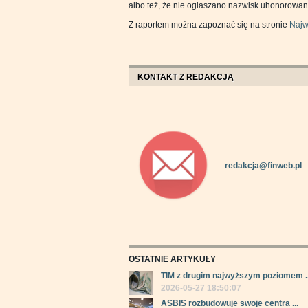
albo też, że nie ogłaszano nazwisk uhonorowa
Z raportem można zapoznać się na stronie
Najw
KONTAKT Z REDAKCJĄ
redakcja@finweb.pl
OSTATNIE ARTYKUŁY
TIM z drugim najwyższym poziomem ..
2026-05-27 18:50:07
ASBIS rozbudowuje swoje centra ...