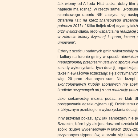
Jak wiemy od Alfreda Hitchcocka, dobry film
napięcie ma rosnąć. W rzeczy samej, „Podsumo
stronicowego raportu NIK zaczyna się nast
działania j.s.t. na rzecz finansowego wsparci
półroczu 2011 r.”
Kilka linijek niżej czytamy tak
przy wykorzystaniu tego wsparcia na realizację 
w zakresie kultury fizycznej i sportu, istotn
umowami”.
Cztery z sześciu badanych gmin wykorzystały 
i kultury na terenie gminy w sposób niewłaśc
niedozwolonej przepisami ustawy o sporcie kwa
zasady wykorzystania tych dotacji, organizują
także niewłaściwie rozliczając się z otrzymanyc
więc 20 proc. zbadanych sum. Nie krzepi
skontrolowanych klubów sportowych nie spe
środków otrzymanych od j.s.t.na realizację po
Jako ciekawostkę można podać, że klub SP
postępowaniu egzekucyjnemu (!). Dzięki temu o
z faktycznym przebiegiem wykorzystania dotacji
Inny przykład pokazujący, jak samorządy nie p
Szczecin, które były akcjonariuszami sześciu 
spółki (kluby) wygenerowały w latach 2009-2010
przyznanych stypendiów, zdarzało się bowiem