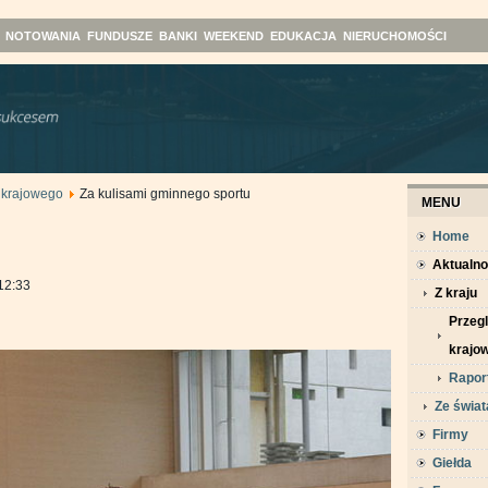
NOTOWANIA
FUNDUSZE
BANKI
WEEKEND
EDUKACJA
NIERUCHOMOŚCI
 krajowego
Za kulisami gminnego sportu
MENU
Home
Aktualno
12:33
Z kraju
Przeg
krajo
Raport
Ze świat
Firmy
Giełda